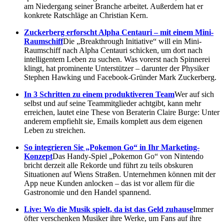
am Niedergang seiner Branche arbeitet. Außerdem hat er
konkrete Ratschläge an Christian Kern.
Zuckerberg erforscht Alpha Centauri – mit einem Mini-
Raumschiff
Die „Breakthrough Initiative“ will ein Mini-
Raumschiff nach Alpha Centauri schicken, um dort nach
intelligentem Leben zu suchen. Was vorerst nach Spinnerei
klingt, hat prominente Unterstützer – darunter der Physiker
Stephen Hawking und Facebook-Gründer Mark Zuckerberg.
In 3 Schritten zu einem produktiveren Team
Wer auf sich
selbst und auf seine Teammitglieder achtgibt, kann mehr
erreichen, lautet eine These von Beraterin Claire Burge: Unter
anderem empfiehlt sie, Emails komplett aus dem eigenen
Leben zu streichen.
So integrieren Sie „Pokemon Go“ in Ihr Marketing-
Konzept
Das Handy-Spiel „Pokemon Go“ von Nintendo
bricht derzeit alle Rekorde und führt zu teils obskuren
Situationen auf Wiens Straßen. Unternehmen können mit der
App neue Kunden anlocken – das ist vor allem für die
Gastronomie und den Handel spannend.
Live: Wo die Musik spielt, da ist das Geld zuhause
Immer
öfter verschenken Musiker ihre Werke, um Fans auf ihre