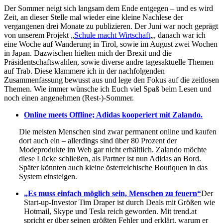
Der Sommer neigt sich langsam dem Ende entgegen – und es wird
Zeit, an dieser Stelle mal wieder eine kleine Nachlese der
vergangenen drei Monate zu publizieren. Der Juni war noch geprägt
von unserem Projekt „
Schule macht Wirtschaft
„, danach war ich
eine Woche auf Wanderung in Tirol, sowie im August zwei Wochen
in Japan. Dazwischen hielten mich der Brexit und die
Präsidentschaftswahlen, sowie diverse andre tagesaktuelle Themen
auf Trab. Diese klammere ich in der nachfolgenden
Zusammenfassung bewusst aus und lege den Fokus auf die zeitlosen
Themen. Wie immer wünsche ich Euch viel Spaß beim Lesen und
noch einen angenehmen (Rest-)-Sommer.
Online meets Offline; Adidas kooperiert mit Zalando.
Die meisten Menschen sind zwar permanent online und kaufen
dort auch ein – allerdings sind über 80 Prozent der
Modeprodukte im Web gar nicht erhältlich. Zalando möchte
diese Lücke schließen, als Partner ist nun Adidas an Bord.
Später könnten auch kleine österreichische Boutiquen in das
System einsteigen.
„Es muss einfach möglich sein, Menschen zu feuern“
Der
Start-up-Investor Tim Draper ist durch Deals mit Größen wie
Hotmail, Skype und Tesla reich geworden. Mit trend.at
spricht er über seinen größten Fehler und erklärt, warum er