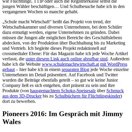
wie Flüchtlinge, TTIP oder auch die Registrierkasse selbst die
jungen Wähler beschäftigen… Und Schulbesuche habe ich in den
vergangenen Wochen so manche gehabt.
„Schule macht Wirtschaft“ heißt das Projekt von trend, der
Wirtschaftskammer und diversen Unternehmen, bei dem Schüler
dazu ermutigt werden, eigene Unternehmen zu gründen. Dabei
müssen die Jungen alle möglichen Bereiche des Geschäftslebens
abdecken, von der Produktion über Buchhaltung bis zu Marketing
und Vertrieb. Ich begleite dieses Projekt redaktionell auf
crossmedialer Ebene: Für das Magazin habe ich jede Woche Artikel
verfasst, die
unter diesem Link auch online abrufbar sind
. Außerdem
habe ich die Website
www.schulemachtwirtschaft.at
mit WordPress
gebaut
– hier habe ich in einem
separaten Blog
jede Woche einzelne
Unternehmen im Detail präsentiert. Auf Facebook und Twitter
wurden die Beiträge ebenfalls geteilt – so gut wie keine Junior
Company ließ es sich entgehen, dort präsent zu sein und ihre
Produkte (von
hausgemachtem Schoko-Speisesalz
über
Schmuck
aus dem 3D-Drucker
bis zu
Schulbüchern für Flüchtlingskinder
)
dort zu bewerben.
Pioneers 2016: Im Gespräch mit Jimmy
Wales