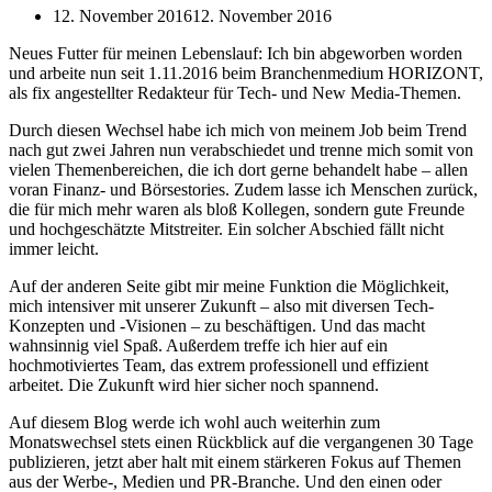
12. November 2016
12. November 2016
Neues Futter für meinen Lebenslauf: Ich bin abgeworben worden
und arbeite nun seit 1.11.2016 beim Branchenmedium HORIZONT,
als fix angestellter Redakteur für Tech- und New Media-Themen.
Durch diesen Wechsel habe ich mich von meinem Job beim Trend
nach gut zwei Jahren nun verabschiedet und trenne mich somit von
vielen Themenbereichen, die ich dort gerne behandelt habe – allen
voran Finanz- und Börsestories. Zudem lasse ich Menschen zurück,
die für mich mehr waren als bloß Kollegen, sondern gute Freunde
und hochgeschätzte Mitstreiter. Ein solcher Abschied fällt nicht
immer leicht.
Auf der anderen Seite gibt mir meine Funktion die Möglichkeit,
mich intensiver mit unserer Zukunft – also mit diversen Tech-
Konzepten und -Visionen – zu beschäftigen. Und das macht
wahnsinnig viel Spaß. Außerdem treffe ich hier auf ein
hochmotiviertes Team, das extrem professionell und effizient
arbeitet. Die Zukunft wird hier sicher noch spannend.
Auf diesem Blog werde ich wohl auch weiterhin zum
Monatswechsel stets einen Rückblick auf die vergangenen 30 Tage
publizieren, jetzt aber halt mit einem stärkeren Fokus auf Themen
aus der Werbe-, Medien und PR-Branche. Und den einen oder