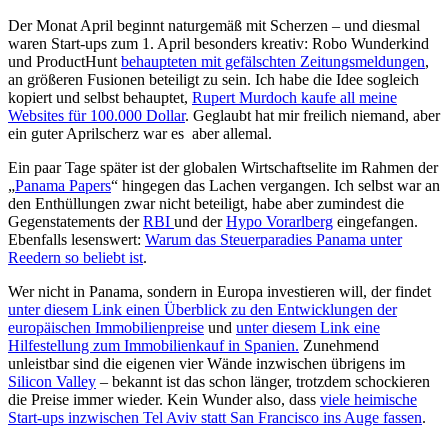
Der Monat April beginnt naturgemäß mit Scherzen – und diesmal
waren Start-ups zum 1. April besonders kreativ: Robo Wunderkind
und ProductHunt
behaupteten mit gefälschten Zeitungsmeldungen
,
an größeren Fusionen beteiligt zu sein. Ich habe die Idee sogleich
kopiert und selbst behauptet,
Rupert Murdoch kaufe all meine
Websites für 100.000 Dollar
. Geglaubt hat mir freilich niemand, aber
ein guter Aprilscherz war es aber allemal.
Ein paar Tage später ist der globalen Wirtschaftselite im Rahmen der
„
Panama Papers
“ hingegen das Lachen vergangen. Ich selbst war an
den Enthüllungen zwar nicht beteiligt, habe aber zumindest die
Gegenstatements der
RBI
und der
Hypo Vorarlberg
eingefangen.
Ebenfalls lesenswert:
Warum das Steuerparadies Panama unter
Reedern so beliebt ist
.
Wer nicht in Panama, sondern in Europa investieren will, der findet
unter diesem Link einen Überblick zu den Entwicklungen der
europäischen Immobilienpreise
und
unter diesem Link eine
Hilfestellung zum Immobilienkauf in Spanien.
Zunehmend
unleistbar sind die eigenen vier Wände inzwischen übrigens im
Silicon Valley
– bekannt ist das schon länger, trotzdem schockieren
die Preise immer wieder. Kein Wunder also, dass
viele heimische
Start-ups inzwischen Tel Aviv statt San Francisco ins Auge fassen
.