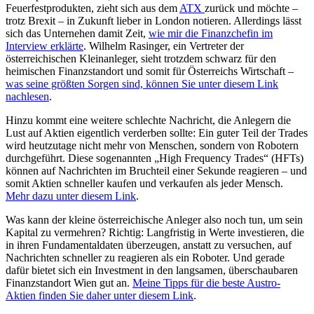
Feuerfestprodukten, zieht sich aus dem
ATX
zurück und möchte –
trotz Brexit – in Zukunft lieber in London notieren. Allerdings lässt
sich das Unternehen damit Zeit,
wie mir die Finanzchefin im
Interview erklärte
. Wilhelm Rasinger, ein Vertreter der
österreichischen Kleinanleger, sieht trotzdem schwarz für den
heimischen Finanzstandort und somit für Österreichs Wirtschaft –
was seine größten Sorgen sind, können Sie unter diesem Link
nachlesen
.
Hinzu kommt eine weitere schlechte Nachricht, die Anlegern die
Lust auf Aktien eigentlich verderben sollte: Ein guter Teil der Trades
wird heutzutage nicht mehr von Menschen, sondern von Robotern
durchgeführt. Diese sogenannten „High Frequency Trades“ (HFTs)
können auf Nachrichten im Bruchteil einer Sekunde reagieren – und
somit Aktien schneller kaufen und verkaufen als jeder Mensch.
Mehr dazu unter diesem Link
.
Was kann der kleine österreichische Anleger also noch tun, um sein
Kapital zu vermehren? Richtig: Langfristig in Werte investieren, die
in ihren Fundamentaldaten überzeugen, anstatt zu versuchen, auf
Nachrichten schneller zu reagieren als ein Roboter. Und gerade
dafür bietet sich ein Investment in den langsamen, überschaubaren
Finanzstandort Wien gut an.
Meine Tipps für die beste Austro-
Aktien finden Sie daher unter diesem Link
.