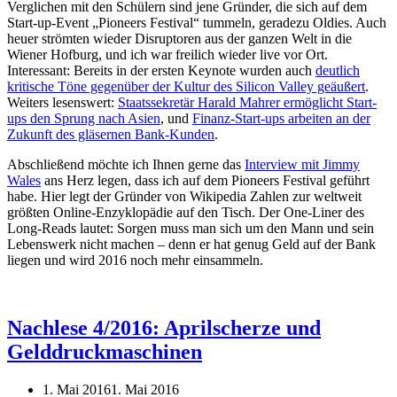
Verglichen mit den Schülern sind jene Gründer, die sich auf dem
Start-up-Event „Pioneers Festival“ tummeln, geradezu Oldies. Auch
heuer strömten wieder Disruptoren aus der ganzen Welt in die
Wiener Hofburg, und ich war freilich wieder live vor Ort.
Interessant: Bereits in der ersten Keynote wurden auch
deutlich
kritische Töne gegenüber der Kultur des Silicon Valley geäußert
.
Weiters lesenswert:
Staatssekretär Harald Mahrer ermöglicht Start-
ups den Sprung nach Asien
, und
Finanz-Start-ups arbeiten an der
Zukunft des gläsernen Bank-Kunden
.
Abschließend möchte ich Ihnen gerne das
Interview mit Jimmy
Wales
ans Herz legen, dass ich auf dem Pioneers Festival geführt
habe. Hier legt der Gründer von Wikipedia Zahlen zur weltweit
größten Online-Enzyklopädie auf den Tisch. Der One-Liner des
Long-Reads lautet: Sorgen muss man sich um den Mann und sein
Lebenswerk nicht machen – denn er hat genug Geld auf der Bank
liegen und wird 2016 noch mehr einsammeln.
Nachlese 4/2016: Aprilscherze und
Gelddruckmaschinen
1. Mai 2016
1. Mai 2016