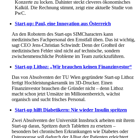
Konzerte zu locken. Dahinter steckt cleveres ökonomisches
Kalkül. Die Rechnung stimmt, zeigt eine aktuelle Studie von
PwC.
Start-up: Paul, eine Innovation aus Österreich
An den Robotern des Start-ups SIMCharacters kann
medizinisches Fachpersonal den Ernstfall üben. Das ist wichtig,
sagt CEO Jens-Christian Schwindt: Denn der Großteil der
medizinischen Fehler sind nicht auf technische, sondern
zwischenmenschliche Probleme im Team zurückzuführen.
Start-up Lithoz: „Wir brauchen keinen Finanzinvestor“
Das von Absolventen der TU Wien gegründete Start-up Lithoz
fertigt Hochleistungskeramik im 3D-Drucker. Einen
Finanzinvestor brauchen die Gründer nicht – denn Lithoz
macht schon jetzt Umsätze im Millionenbereich, wächst
organisch und sucht frisches Personal.
Start-up hilft Diabetikern: Nie wieder Insulin spritzen
Zwei Absolventen der Universität Innsbruck arbeiten mit ihrem
Start-up daran, Spritzen durch Tabletten zu ersetzen –
besonders bei chronischen Erkrankungen wie Diabetes oder
Osteoporose soll dadurch der Alltag der Patienten erleichtert