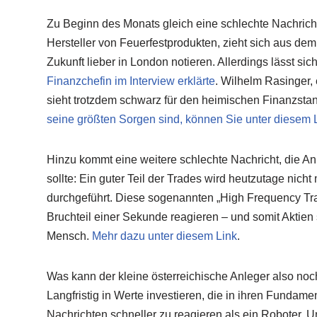
Zu Beginn des Monats gleich eine schlechte Nachricht
Hersteller von Feuerfestprodukten, zieht sich aus de
Zukunft lieber in London notieren. Allerdings lässt si
Finanzchefin im Interview erklärte
. Wilhelm Rasinger, 
sieht trotzdem schwarz für den heimischen Finanzstand
seine größten Sorgen sind, können Sie unter diesem 
Hinzu kommt eine weitere schlechte Nachricht, die Anl
sollte: Ein guter Teil der Trades wird heutzutage ni
durchgeführt. Diese sogenannten „High Frequency Tr
Bruchteil einer Sekunde reagieren – und somit Aktien 
Mensch.
Mehr dazu unter diesem Link
.
Was kann der kleine österreichische Anleger also noc
Langfristig in Werte investieren, die in ihren Fundam
Nachrichten schneller zu reagieren als ein Roboter. U