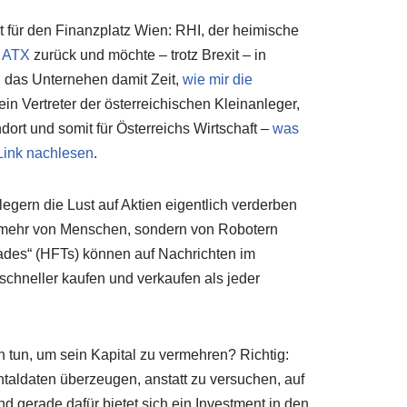
 für den Finanzplatz Wien: RHI, der heimische
m
ATX
zurück und möchte – trotz Brexit – in
ch das Unternehen damit Zeit,
wie mir die
ein Vertreter der österreichischen Kleinanleger,
ort und somit für Österreichs Wirtschaft –
was
Link nachlesen
.
egern die Lust auf Aktien eigentlich verderben
cht mehr von Menschen, sondern von Robotern
ades“ (HFTs) können auf Nachrichten im
schneller kaufen und verkaufen als jeder
h tun, um sein Kapital zu vermehren? Richtig:
entaldaten überzeugen, anstatt zu versuchen, auf
nd gerade dafür bietet sich ein Investment in den