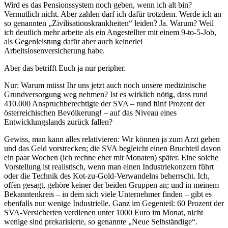
Wird es das Pensionssystem noch geben, wenn ich alt bin?
Vermutlich nicht. Aber zahlen darf ich dafür trotzdem. Werde ich an
so genannten „Zivilisationskrankheiten“ leiden? Ja. Warum? Weil
ich deutlich mehr arbeite als ein Angestellter mit einem 9-to-5-Job,
als Gegenleistung dafür aber auch keinerlei
Arbeitslosenversicherung habe.
Aber das betrifft Euch ja nur peripher.
Nur: Warum müsst Ihr uns jetzt auch noch unsere medizinische
Grundversorgung weg nehmen? Ist es wirklich nötig, dass rund
410.000 Anspruchberechtigte der SVA – rund fünf Prozent der
österreichischen Bevölkerung! – auf das Niveau eines
Entwicklungslands zurück fallen?
Gewiss, man kann alles relativieren: Wir können ja zum Arzt gehen
und das Geld vorstrecken; die SVA begleicht einen Bruchteil davon
ein paar Wochen (ich rechne eher mit Monaten) später. Eine solche
Vorstellung ist realistisch, wenn man einen Industriekonzern führt
oder die Technik des Kot-zu-Gold-Verwandelns beherrscht. Ich,
offen gesagt, gehöre keiner der beiden Gruppen an; und in meinem
Bekanntenkreis – in dem sich viele Unternehmer finden – gibt es
ebenfalls nur wenige Industrielle. Ganz im Gegenteil: 60 Prozent der
SVA-Versicherten verdienen unter 1000 Euro im Monat, nicht
wenige sind prekarisierte, so genannte „Neue Selbständige“.