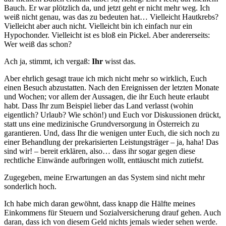
Bauch. Er war plötzlich da, und jetzt geht er nicht mehr weg. Ich
weiß nicht genau, was das zu bedeuten hat… Vielleicht Hautkrebs?
Vielleicht aber auch nicht. Vielleicht bin ich einfach nur ein
Hypochonder. Vielleicht ist es bloß ein Pickel. Aber andererseits:
Wer weiß das schon?
Ach ja, stimmt, ich vergaß:
Ihr
wisst das.
Aber ehrlich gesagt traue ich mich nicht mehr so wirklich, Euch
einen Besuch abzustatten. Nach den Ereignissen der letzten Monate
und Wochen; vor allem der Aussagen, die ihr Euch heute erlaubt
habt. Dass Ihr zum Beispiel lieber das Land verlasst (wohin
eigentlich? Urlaub? Wie schön!) und Euch vor Diskussionen drückt,
statt uns eine medizinische Grundversorgung in Österreich zu
garantieren. Und, dass Ihr die wenigen unter Euch, die sich noch zu
einer Behandlung der prekarisierten Leistungsträger – ja, haha! Das
sind wir! – bereit erklären, also… dass ihr sogar gegen diese
rechtliche Einwände aufbringen wollt, enttäuscht mich zutiefst.
Zugegeben, meine Erwartungen an das System sind nicht mehr
sonderlich hoch.
Ich habe mich daran gewöhnt, dass knapp die Hälfte meines
Einkommens für Steuern und Sozialversicherung drauf gehen. Auch
daran, dass ich von diesem Geld nichts jemals wieder sehen werde.