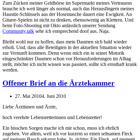
Zum Zücken meiner Geldbörse im Supermarkt meines Vertrauens
brauche ich weit länger als normal, auch das Herausfingern meines
Haustür-Schlüssels aus der Hosentasche dauert eine Ewigkeit. An
Gitarre-Spielen ist nicht zu denken, ebensowenig an Klettern. Und
beim Foto-Shooting mit Okto anlässlich unserer Sendung
Community.talk
sehe ich entsprechend doof aus. Naja.
Bleibt wohl nur zu hoffen, dass mein Daumen sich bald wieder
erholt. Und, dass alle Beteiligten in der aktuellen Situation wieder
zur Vernunft kommen. Denn wenn mich ein in seiner Motorik
eingeschränkter Daumen schon vor Herausforderungen im Alltag
stellt, möchte ich nicht wissen was passiert, sollte ich ernsthaft krank
werden.
Offener Brief an die Ärztekammer
27. Mai 2010
4. Juni 2010
Liebe Ärztinnen und Ärzte,
hoch verehrte Lebensretterinnen und Lebensretter!
Ein bisschen Sorgen mache ich mir schon, muss ich ehrlich
zugeben. Vor allem, weil ich vor kurzem so einen seltsamen Fleck
auf meinem Bauch erkannt habe. Ja, richtig: Ein Fleck, auf meinem