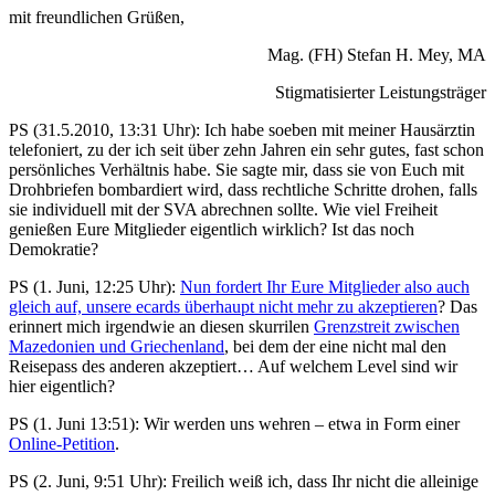
mit freundlichen Grüßen,
Mag. (FH) Stefan H. Mey, MA
Stigmatisierter Leistungsträger
PS (31.5.2010, 13:31 Uhr): Ich habe soeben mit meiner Hausärztin
telefoniert, zu der ich seit über zehn Jahren ein sehr gutes, fast schon
persönliches Verhältnis habe. Sie sagte mir, dass sie von Euch mit
Drohbriefen bombardiert wird, dass rechtliche Schritte drohen, falls
sie individuell mit der SVA abrechnen sollte. Wie viel Freiheit
genießen Eure Mitglieder eigentlich wirklich? Ist das noch
Demokratie?
PS (1. Juni, 12:25 Uhr):
Nun fordert Ihr Eure Mitglieder also auch
gleich auf, unsere ecards überhaupt nicht mehr zu akzeptieren
? Das
erinnert mich irgendwie an diesen skurrilen
Grenzstreit zwischen
Mazedonien und Griechenland
, bei dem der eine nicht mal den
Reisepass des anderen akzeptiert… Auf welchem Level sind wir
hier eigentlich?
PS (1. Juni 13:51): Wir werden uns wehren – etwa in Form einer
Online-Petition
.
PS (2. Juni, 9:51 Uhr): Freilich weiß ich, dass Ihr nicht die alleinige