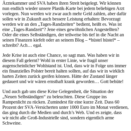
Ärztekammer und SVA haben ihren Streit beigelegt. Wir können
nun endlich wieder unsere Plastik-Karte bei jedem beliebigen Arzt
vorlegen. Nun werden wir zwar auch mehr Geld zahlen, aber dafür
sollen wir in Zukunft auch bessere Leistung erhalten: Bevorzugt
werden wir an den „Tages-Randzeiten“ bedient, heißt es. Was ist
eine „Tages-Randzeit“? Jene eines gewöhnlichen Angestellten?
Oder die eines Selbständigen, der teilweise bis tief in die Nacht an
seinen Finanzen kiefelt oder an seinem Blog – *hüstel hüstel* –
schreibt? Ach… egal.
Jede Krise ist auch eine Chance, so sagt man. Was haben wir in
diesem Fall gelernt? Wohl in erster Linie, wie fragil unser
augenscheinlicher Wohlstand ist. Und, dass wir in Folge uns immer
ein finanzielles Polster bereit halten sollten, auf das wir in wirklich
harten Zeiten zurück greifen können. Hätte der Zustand länger
gedauert und wir wären ernsthaft krank geworden… Gott behüte!
Und auch gab uns diese Krise Gelegenheit, die Situation der
„Neuen Selbständigen“ zu beleuchten. Diese Gruppe ins
Rampenlicht zu rücken. Zumindest für eine kurze Zeit. Dass 60
Prozent der SVA-Versicherten unter 1000 Euro im Monat verdienen,
das ging durch die Medien und durch’s Web. Und es zeigte, dass
wir nicht alle Groß-Industrielle sind, sondern eigentlich arme
Schweine.