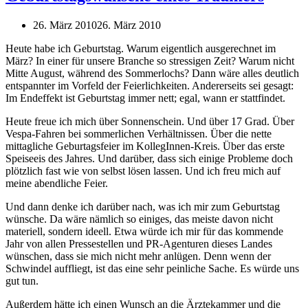
26. März 2010
26. März 2010
Heute habe ich Geburtstag. Warum eigentlich ausgerechnet im
März? In einer für unsere Branche so stressigen Zeit? Warum nicht
Mitte August, während des Sommerlochs? Dann wäre alles deutlich
entspannter im Vorfeld der Feierlichkeiten. Andererseits sei gesagt:
Im Endeffekt ist Geburtstag immer nett; egal, wann er stattfindet.
Heute freue ich mich über Sonnenschein. Und über 17 Grad. Über
Vespa-Fahren bei sommerlichen Verhältnissen. Über die nette
mittagliche Geburtagsfeier im KollegInnen-Kreis. Über das erste
Speiseeis des Jahres. Und darüber, dass sich einige Probleme doch
plötzlich fast wie von selbst lösen lassen. Und ich freu mich auf
meine abendliche Feier.
Und dann denke ich darüber nach, was ich mir zum Geburtstag
wünsche. Da wäre nämlich so einiges, das meiste davon nicht
materiell, sondern ideell. Etwa würde ich mir für das kommende
Jahr von allen Pressestellen und PR-Agenturen dieses Landes
wünschen, dass sie mich nicht mehr anlügen. Denn wenn der
Schwindel auffliegt, ist das eine sehr peinliche Sache. Es würde uns
gut tun.
Außerdem hätte ich einen Wunsch an die Ärztekammer und die