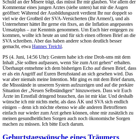
Schuld an der Misere trägt, das müsst Ihr mir glauben. Vor allem der
Kommentar eines jungen Arztes (siehe unten) hat mir die Augen
geöffnet: Während der Ausbildungszeit verdient Ihr nur doppelt so
viel wie der Großteil der SVA-Versicherten (Ihr Armen!), und als
Unternehmer hättet Ihr gerne ein fixes, an die Inflation angepasstes
Umsatzplus – zur Kenntnis genommen. Um Euch hier entgegen zu
kommen, wollte ich heute an und für sich einen offenen Brief an die
SVA schreiben. Aber das haben andere schon deutlich besser
gemacht, etwa
Hannes Treichl
.
PS (4. Juni, 14:56 Uhr): Gestern habe ich eine Droh-sms mit dem
Inhalt „Sie sollten aufpassen, wenn Sie zum Arzt gehen“ erhalten.
Überhaupt entnehme ich dem bisherigen Echo auf diesen Brief, dass
er als ein Angriff auf Euren Berufsstand an sich gesehen wird. Das
war aber niemals meine Intention. Mir ging es mit dem Brief darum,
die Missstände in unserem System aufzuzeigen und auf die prekäre
Situation der „Neuen Selbständigen“ hinzuweisen. Dass wir Euch
Ärzte im Ernstfall dringend brauchen, das ist mir klar. Und deshalb
wünsche ich mir nichts mehr, als dass ÄK und SVA sich endlich
einigen – denn ich möchte ebenso wie alle anderen Betroffenen
einfach nur wieder zum Arzt gehen können, ohne mir zusätzlich zu
meinen gesundheitlichen Sorgen auch noch ökonomische Sorgen
machen zu müssen. Ich bitte Euch darum.
Geburtstagswünsche eines Träumers