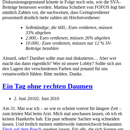
Diskussionsgegenstand könnte in Folge noch sein, wie die SVA-
Beiträge bemessen werden. Martina Schubert von FOFOS legt hier
nämlich Zahlen vor, die nachweisen, dass Geringverdiener
prozentuell deutlich mehr zahlen als Höchstverdiener:
Selbständige, die 600,- Euro verdienen, müssen
33% abgeben
2.000,- Euro verdienen, müssen 26% abgeben
10.000,- Euro verdienen, müssen nur 12 % SV-
Beiträge bezahlen
Absurd, oder? Darüber sollte man mal diskutieren… Aber wer
macht das dann eigentlich? Wer ist unsere Lobby? Sollte sich aus
den Lagern der verschiedenen Farben mal jemand für uns
verantwortlich fühlen: Bitte melden. Danke.
Ein Tag ohne rechten Daumen
2. Juni 2010
2. Juni 2010
Am 31. Mai war ich – so wie es scheint vorerst für längere Zeit –
zum letzten Mal beim Arzt. Mich mal anschauen lassen, ob ich eh
keinen Hautkrebs hab. Ein paar seltsame Sachen weg schneiden
lassen. Und freilich meinen mittlerweile österreichweit bekannten
Fleck auf dem Bauch
ansehen lassen. Für alle, die sich Sorgen um