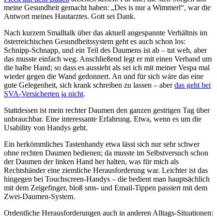
meine Gesundheit gemacht haben: „Des is nur a Wimmerl“, war die
Antwort meines Hautarztes. Gott sei Dank.
Nach kurzem Smalltalk über das aktuell angespannte Verhältnis im
österreichischen Gesundheitssystem geht es auch schon los:
Schnipp-Schnapp, und ein Teil des Daumens ist ab – tut weh, aber
das musste einfach weg. Anschließend legt er mit einen Verband um
die halbe Hand; so dass es aussieht als sei ich mit meiner Vespa mal
wieder gegen die Wand gedonnert. An und für sich wäre das eine
gute Gelegenheit, sich krank schreiben zu lassen – aber
das geht bei
SVA-Versicherten ja nicht
.
Stattdessen ist mein rechter Daumen den ganzen gestrigen Tag über
unbrauchbar. Eine interessante Erfahrung. Etwa, wenn es um die
Usability von Handys geht.
Ein herkömmliches Tastenhandy etwa lässt sich nur sehr schwer
ohne rechten Daumen bedienen; da musste im Selbstversuch schon
der Daumen der linken Hand her halten, was für mich als
Rechtshänder eine ziemliche Herausforderung war. Leichter ist das
hingegen bei Touchscreen-Handys – die bedient man hauptsächlich
mit dem Zeigefinger, bloß sms- und Email-Tippen passiert mit dem
Zwei-Daumen-System.
Ordentliche Herausforderungen auch in anderen Alltags-Situationen: