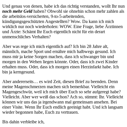
Und genau von denen, habe ich das richtig verstanden, wollt Ihr nun
noch mehr Geld
haben? Obwohl sie ohnehin schon mehr zahlen als
die arbeitslos-versicherten, 9-to-5-arbeitenden,
kündigungsgeschützten Angestellten? Wow. Da kann ich mich
wirklich nur noch wiederholen: WOW. Eine Frage, liebe Ärztinnen
und Ärzte: Schämt Ihr Euch eigentlich nicht für ein derart
unmenschliches Verhalten?
Aber was rege ich mich eigentlich auf? Ich bin 28 Jahre alt,
männlich, mache Sport und ernähre mich halbwegs gesund. Ich
muss mir ja keine Sorgen machen, dass ich schwanger bin und
morgen in den Wehen liegen könnte. Oder, dass ich zwei Kinder
erhalten muss. Oder, dass ich morgen einen Herzinfarkt habe. Ich
bin ja kerngesund.
Aber andererseits… es wird Zeit, diesen Brief zu beenden. Denn
meine Magenschmerzen machen sich bemerkbar. Vielleicht ein
Magengeschwür, weil ich mich über Euch so sehr aufgeregt habe?
Vielleicht. Aber wer weiß das schon? Ach so, stimmt: Ihr. Vielleicht
können wir uns das ja irgendwann mal gemeinsam ansehen. Bei
einer Visite. Wenn Ihr Euch endlich geeinigt habt. Und ich langsam
wieder begonnen habe, Euch zu vertrauen.
Bis dahin verbleibe ich,