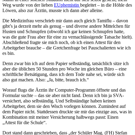
Weg wurde von der lieben
EUphemistin
begleitet – in die Höhle des
Löwen, also zur Ärztin, musste ich dann aber alleine.
Die Medizinfrau verschrieb mir dann auch gleich Tamiflu – davon
gibt’s ja derzeit mehr als genug – und diverse andere Mittelchen für
Husten und Schnupfen (obwohl ich gar keinen Schnupfen hatte,
was die gute Frau aber für eine zu vernachlässigende Tatsache hielt).
Abschließend fragte sie mich noch, ob ich einen Attest für den
Arbeitgeber brauche – die Gretchenfrage bei Pauschalierten wie ich
es bin.
Denn zwar bin ich auf dem Papier selbständig, tatsächlich sitze ich
aber die üblichen 50 Stunden pro Woche im gleichen Büro – eine
schriftliche Betsätigung, dass ich dem Tode nahe sei, würde sich
also gut machen. Also: „Ja, bitte, brauch ich.“
Worauf flugs die Ärztin ihr Computer-Programm öffnete und das
Formular suchte – das sie aber nicht fand. Denn ich bin ja SVA-
versichert, also selbständig. Und Selbständige haben keinen
Arbeitgeber, dem sie den Wisch vorlegen können. Zumindest auf
dem Papier nicht. Stattdessen druckte sie mir das einzige aus, was in
Kombination mit meiner Versicherung halbwegs passt: Einen
„Attest für die Schule“.
Dort stand dann geschrieben, dass „der Schüler Mag. (FH) Stefan