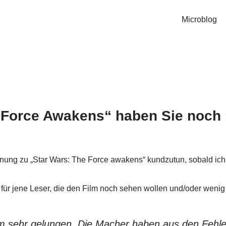
Microblog
 Force Awakens“ haben Sie noch 
ung zu „Star Wars: The Force awakens“ kundzutun, sobald ich de
ür jene Leser, die den Film noch sehen wollen und/oder wenig w
m sehr gelungen. Die Macher haben aus den Fehlern