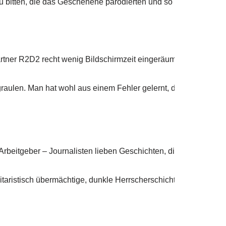
u bitten, die das Geschehene parodierten und so mit ihrem
Saty
Partner R2D2 recht wenig Bildschirmzeit eingeräumt. Stattdess
ulen. Man hat wohl aus einem Fehler gelernt, der den Namen „J
 Arbeitgeber – Journalisten lieben Geschichten, die nach dem „D
stisch übermächtige, dunkle Herrscherschicht. Han Solo ist tro