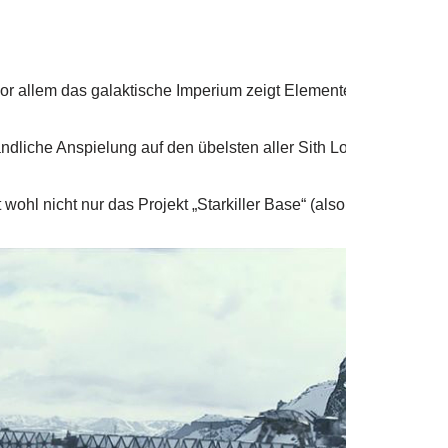
 vor allem das galaktische Imperium zeigt Elemente des Nation
ändliche Anspielung auf den übelsten aller Sith Lords, Darth B
wohl nicht nur das Projekt „Starkiller Base“ (also der neue, s