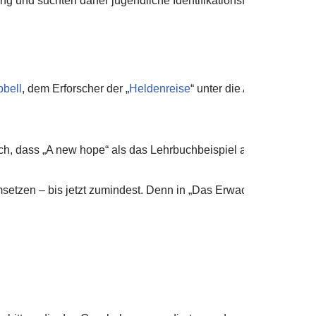
ng und suchten daher jugendliche Identifikationsfiguren, so k
bell
, dem Erforscher der „
Heldenreise
“ unter die Arme greifen
h, dass „A new hope“ als das Lehrbuchbeispiel aller Heldenreisen
setzen – bis jetzt zumindest. Denn in „Das Erwachen der Macht“