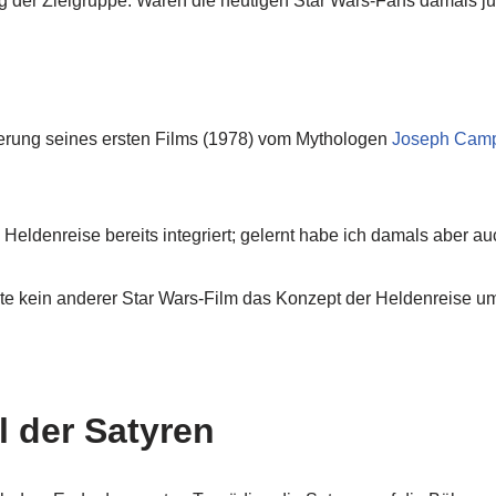
ng der Zielgruppe: Waren die heutigen Star Wars-Fans damals ju
ierung seines ersten Films (1978) vom Mythologen
Joseph Camp
eldenreise bereits integriert; gelernt habe ich damals aber auc
nnte kein anderer Star Wars-Film das Konzept der Heldenreise um
 der Satyren