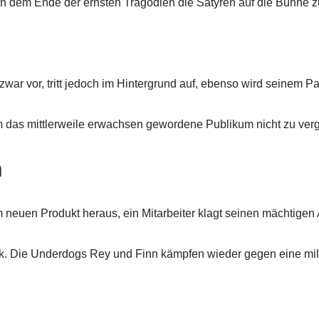
ch dem Ende der ernsten Tragödien die Satyren auf die Bühne z
ar vor, tritt jedoch im Hintergrund auf, ebenso wird seinem 
das mittlerweile erwachsen gewordene Publikum nicht zu vergra
h
m neuen Produkt heraus, ein Mitarbeiter klagt seinen mächtigen
 Die Underdogs Rey und Finn kämpfen wieder gegen eine militari