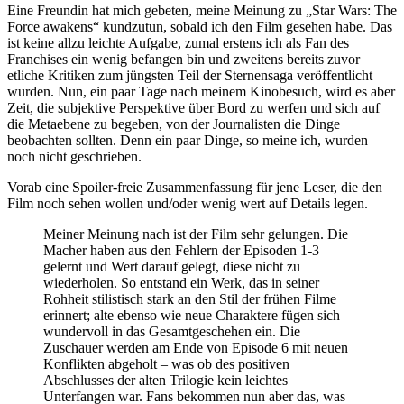
Eine Freundin hat mich gebeten, meine Meinung zu „Star Wars: The
Force awakens“ kundzutun, sobald ich den Film gesehen habe. Das
ist keine allzu leichte Aufgabe, zumal erstens ich als Fan des
Franchises ein wenig befangen bin und zweitens bereits zuvor
etliche Kritiken zum jüngsten Teil der Sternensaga veröffentlicht
wurden. Nun, ein paar Tage nach meinem Kinobesuch, wird es aber
Zeit, die subjektive Perspektive über Bord zu werfen und sich auf
die Metaebene zu begeben, von der Journalisten die Dinge
beobachten sollten. Denn ein paar Dinge, so meine ich, wurden
noch nicht geschrieben.
Vorab eine Spoiler-freie Zusammenfassung für jene Leser, die den
Film noch sehen wollen und/oder wenig wert auf Details legen.
Meiner Meinung nach ist der Film sehr gelungen. Die
Macher haben aus den Fehlern der Episoden 1-3
gelernt und Wert darauf gelegt, diese nicht zu
wiederholen. So entstand ein Werk, das in seiner
Rohheit stilistisch stark an den Stil der frühen Filme
erinnert; alte ebenso wie neue Charaktere fügen sich
wundervoll in das Gesamtgeschehen ein. Die
Zuschauer werden am Ende von Episode 6 mit neuen
Konflikten abgeholt – was ob des positiven
Abschlusses der alten Trilogie kein leichtes
Unterfangen war. Fans bekommen nun aber das, was