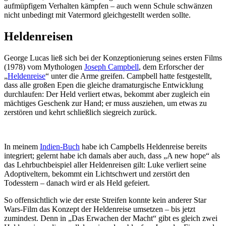
aufmüpfigem Verhalten kämpfen – auch wenn Schule schwänzen
nicht unbedingt mit Vatermord gleichgestellt werden sollte.
Heldenreisen
George Lucas ließ sich bei der Konzeptionierung seines ersten Films
(1978) vom Mythologen
Joseph Campbell
, dem Erforscher der
„
Heldenreise
“ unter die Arme greifen. Campbell hatte festgestellt,
dass alle großen Epen die gleiche dramaturgische Entwicklung
durchlaufen: Der Held verliert etwas, bekommt aber zugleich ein
mächtiges Geschenk zur Hand; er muss ausziehen, um etwas zu
zerstören und kehrt schließlich siegreich zurück.
In meinem
Indien-Buch
habe ich Campbells Heldenreise bereits
integriert; gelernt habe ich damals aber auch, dass „A new hope“ als
das Lehrbuchbeispiel aller Heldenreisen gilt: Luke verliert seine
Adoptiveltern, bekommt ein Lichtschwert und zerstört den
Todesstern – danach wird er als Held gefeiert.
So offensichtlich wie der erste Streifen konnte kein anderer Star
Wars-Film das Konzept der Heldenreise umsetzen – bis jetzt
zumindest. Denn in „Das Erwachen der Macht“ gibt es gleich zwei