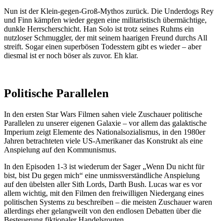
Nun ist der Klein-gegen-Groß-Mythos zurück. Die Underdogs Rey
und Finn kämpfen wieder gegen eine militaristisch übermächtige,
dunkle Herrscherschicht. Han Solo ist trotz seines Ruhms ein
nutzloser Schmuggler, der mit seinem haarigen Freund durchs All
streift. Sogar einen superbösen Todesstern gibt es wieder – aber
diesmal ist er noch böser als zuvor. Eh klar.
Politische Parallelen
In den ersten Star Wars Filmen sahen viele Zuschauer politische
Parallelen zu unserer eigenen Galaxie – vor allem das galaktische
Imperium zeigt Elemente des Nationalsozialismus, in den 1980er
Jahren betrachteten viele US-Amerikaner das Konstrukt als eine
Anspielung auf den Kommunismus.
In den Episoden 1-3 ist wiederum der Sager „Wenn Du nicht für
bist, bist Du gegen mich“ eine unmissverständliche Anspielung
auf den übelsten aller Sith Lords, Darth Bush. Lucas war es vor
allem wichtig, mit den Filmen den freiwilligen Niedergang eines
politischen Systems zu beschreiben – die meisten Zuschauer waren
allerdings eher gelangweilt von den endlosen Debatten über die
Besteuerung fiktionaler Handelsrouten.