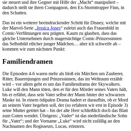
sie steuert und ihre Gegner mit Hilfe der „Macht“ manipuliert –
dadurch stellt sie ihren Compagnon, den Ex-Stormtropper Finn, in
den Schatten.
Das ist ein weiterer beeindruckender Schritt für Disney, welche mit
der Marvel-Serie „
Jessica Jones
“ zuletzt auch das Frauenbild in
Comic-Verfilmungen neu prägten. Kaum zu glauben, dass das
gleiche Unternehmen durch magersüchtige Comic-Prinzessinnen
das Selbstbild etlicher junger Mädchen… aber ich schweife ab –
kommen wir zum nächsten Punkt:
Familiendramen
Die Episoden 4-6 waren mehr als bloß ein Märchen um Zauberer,
Ritter, Bauernjungen und Prinzessinnen, das im Weltraum erzählt
wird – vor allem geht es um das Familiendrama der Skywalkers.
Luke will den Mann töten, den er für den Mörder seines Vaters hält,
bis er erfährt, dass sein Vater selbst der Mann hinter der schwarzen
Maske ist. In einem ödipalen Drama hadert er daraufhin, ob er Mord
an seinem Vater begehen soll, der (so erfahren wir erst in Episode 3)
seine Mutter getötet hat – bis der alte Herr schließlich doch das Blatt
zum Guten wendet. Übrigens: „Vader“ ist das niederländische Sohn
für „Vater“; und der Vorname „Luke“ wird nicht zufällig an den
Nachnamen des Regisseurs, Lucas, erinnern.