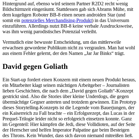
Hintergrund auf, ebenso wird seinem Partner R2D2 recht wenig
Bildschirmzeit eingeräumt. Stattdessen gab sich Abrams Mühe, mit
dem kugeligen Roboter BB-8 einen neuen androiden Star (und
somit ein
potenzielles Merchandising-Produkt
) in das Universum
einzuführen. Allerdings nutzt BB-8 keine verbale Ausdrucksweise,
was ihm wenig parodistisches Potenzial verleiht.
Vermutlich eine bewusste Entscheidung, um das mittlerweile
erwachsen gewordene Publikum nicht zu vergraulen. Man hat wohl
aus einem Fehler gelernt, der den Namen „Jar Jar Binks“ trägt.
David gegen Goliath
Ein Start-up fordert einen Konzern mit einem neuen Produkt heraus,
ein Mitarbeiter klagt seinen mächtigen Arbeitgeber – Journalisten
lieben Geschichten, die nach dem „David gegen Goliath“-Konzept
gestrickt sind. Also die Stories über kleine Underdogs, die gegen
übermächtige Gegner antreten und trotzdem gewinnen. Ein Prototyp
dieses Storytelling-Konzepts ist die Legende vom Bauerjungen, der
ein Kaiserreich zu Fall brachte – ein Erfolgsrezept, das Lucas in der
Prequel-Trilogie leider nicht so erfolgreich einsetzen konnte. Ganz
im Gegenteil: Hier kämpfen die Jedi, diese Vollidioten, auf der Seite
der Herrscher und helfen Imperator Palpatine gar beim Besteigen
des Throns. Kein Wunder, dass sich davon niemand mitreißen ließ.