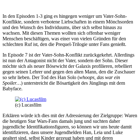
In den Episoden 1-3 ging es hingegen weniger um Vater-Sohn-
Konflikte, sondern verbotene Liebschaften in einem Mönchsorden
und den Wunsch des Individuums, über sich selbst hinaus zu
wachsen. Mit diesen Themen wollten sich offenbar weniger
Menschen beschäftigen, was einer von vielen Gründen für den
schlechten Ruf ist, den die Prequel-Trilogie unter Fans genießt.
In Episode 7 ist der Vater-Sohn-Konflikt zurückgekehrt. Allerdings
ist nun der Antagonist nicht der Vater, sondern der Sohn. Dieser
möchte sich als neuer Bösewicht der Galaxis profilieren, rebelliert
gegen seinen Lehrer und gegen den alten Mann, den die Zuschauer
so sehr lieben. Der Tod des Han Solo (
whoops, das war ein
Spoiler…
) unterstreicht die Bösartigkeit des Jünglings mit dem
Babyface.
(c) Lucasfilm
Erklären würde ich dies mit der Adressierung der Zielgruppe: Waren
die heutigen Star Wars-Fans damals jung und suchten daher
jugendliche Identifikationsfiguren, so können wir uns heute damit
identifizieren, dass unsere Jugendhelden Han, Leia und Luke
gealtert sind, selbst Kinder gezeugt haben und mit deren