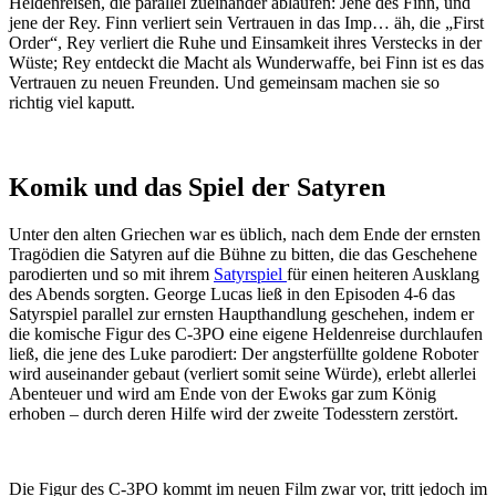
Heldenreisen, die parallel zueinander ablaufen: Jene des Finn, und
jene der Rey. Finn verliert sein Vertrauen in das Imp… äh, die „First
Order“, Rey verliert die Ruhe und Einsamkeit ihres Verstecks in der
Wüste; Rey entdeckt die Macht als Wunderwaffe, bei Finn ist es das
Vertrauen zu neuen Freunden. Und gemeinsam machen sie so
richtig viel kaputt.
Komik und das Spiel der Satyren
Unter den alten Griechen war es üblich, nach dem Ende der ernsten
Tragödien die Satyren auf die Bühne zu bitten, die das Geschehene
parodierten und so mit ihrem
Satyrspiel
für einen heiteren Ausklang
des Abends sorgten. George Lucas ließ in den Episoden 4-6 das
Satyrspiel parallel zur ernsten Haupthandlung geschehen, indem er
die komische Figur des C-3PO eine eigene Heldenreise durchlaufen
ließ, die jene des Luke parodiert: Der angsterfüllte goldene Roboter
wird auseinander gebaut (verliert somit seine Würde), erlebt allerlei
Abenteuer und wird am Ende von der Ewoks gar zum König
erhoben – durch deren Hilfe wird der zweite Todesstern zerstört.
Die Figur des C-3PO kommt im neuen Film zwar vor, tritt jedoch im