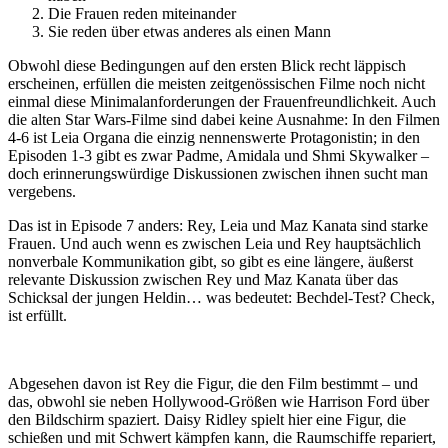
Die Frauen reden miteinander
Sie reden über etwas anderes als einen Mann
Obwohl diese Bedingungen auf den ersten Blick recht läppisch
erscheinen, erfüllen die meisten zeitgenössischen Filme noch nicht
einmal diese Minimalanforderungen der Frauenfreundlichkeit. Auch
die alten Star Wars-Filme sind dabei keine Ausnahme: In den Filmen
4-6 ist Leia Organa die einzig nennenswerte Protagonistin; in den
Episoden 1-3 gibt es zwar Padme, Amidala und Shmi Skywalker –
doch erinnerungswürdige Diskussionen zwischen ihnen sucht man
vergebens.
Das ist in Episode 7 anders: Rey, Leia und Maz Kanata sind starke
Frauen. Und auch wenn es zwischen Leia und Rey hauptsächlich
nonverbale Kommunikation gibt, so gibt es eine längere, äußerst
relevante Diskussion zwischen Rey und Maz Kanata über das
Schicksal der jungen Heldin… was bedeutet: Bechdel-Test? Check,
ist erfüllt.
Abgesehen davon ist Rey die Figur, die den Film bestimmt – und
das, obwohl sie neben Hollywood-Größen wie Harrison Ford über
den Bildschirm spaziert. Daisy Ridley spielt hier eine Figur, die
schießen und mit Schwert kämpfen kann, die Raumschiffe repariert,