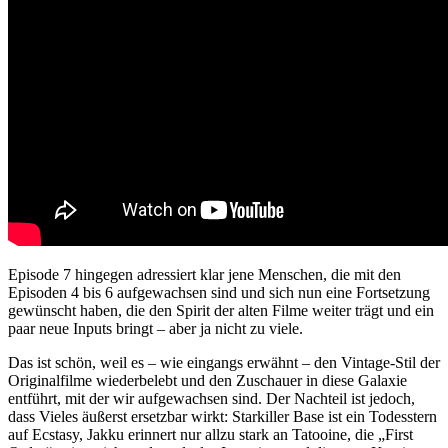
Episode 7 hingegen adressiert klar jene Menschen, die mit den
Episoden 4 bis 6 aufgewachsen sind und sich nun eine Fortsetzung
gewünscht haben, die den Spirit der alten Filme weiter trägt und ein
paar neue Inputs bringt – aber ja nicht zu viele.
Das ist schön, weil es – wie eingangs erwähnt – den Vintage-Stil der
Originalfilme wiederbelebt und den Zuschauer in diese Galaxie
entführt, mit der wir aufgewachsen sind. Der Nachteil ist jedoch,
dass Vieles äußerst ersetzbar wirkt: Starkiller Base ist ein Todesstern
auf Ecstasy, Jakku erinnert nur allzu stark an Tatooine, die „First