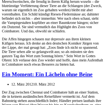
Meerschweinchen, die freudig in ihrem Käfig herum wuseln – die
blutrünstige Verfütterung dieser Tiere an die Schlangen (der Zweck,
warum sie eigentlich im Zoo gehalten werden) bleibt mir aber
vorenthalten. Ein Schild kündigt Riesen-Fledermäuse an; dahinter
befindet sich nichts – aber immerhin: Wer nach oben schaut, sieht
die Vampirgestalten kopfüber an einer Baumkrone hängen; sicher
ein Dutzend. Sie sind vermutlich das Highlight des Zoos von
Coimbatore. Und das, obwohl sie schlafen.
Die Affen hingegen schauen nur depressiv aus ihren kleinen
Käfigen heraus. Ich denke an den deutschen Komiker Jürgen von
der Lippe, der mal gesagt hat: „Zoos finde ich nicht so spannend.
Die Tiere sehen alle so gelangweilt aus; so als müssten sie den
ganzen Tag das Wort zum Sonntag hören.“ Sein Wort in Gottes
Ohren: Ich verlasse den Zoo wieder und hoffe, dass mein Aufenthalt
in Coimbatore noch etwas Besseres zu bieten hat.
Ein Moment: Ein Lächeln ohne Beine
12. März 2012
10. März 2012
Der Zug zwischen Chennai und Coimbatore hält an einer Station,
die in keinem ausländischen Reiseführer vermerkt ist. Auf dem
Bahnsteig stehen ausschließlich Inder; Händler preisen lauthals ihre
Waren von Birjani über Wasser bis hin zu Kugelschreibern an, eine