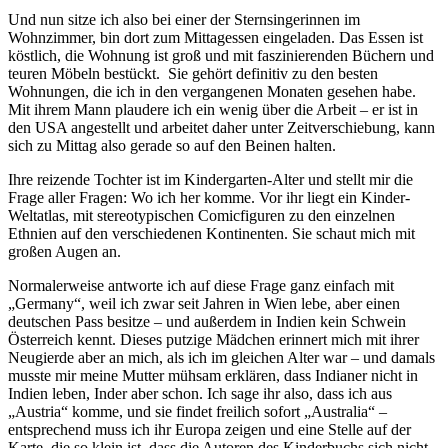
Und nun sitze ich also bei einer der Sternsingerinnen im
Wohnzimmer, bin dort zum Mittagessen eingeladen. Das Essen ist
köstlich, die Wohnung ist groß und mit faszinierenden Büchern und
teuren Möbeln bestückt. Sie gehört definitiv zu den besten
Wohnungen, die ich in den vergangenen Monaten gesehen habe.
Mit ihrem Mann plaudere ich ein wenig über die Arbeit – er ist in
den USA angestellt und arbeitet daher unter Zeitverschiebung, kann
sich zu Mittag also gerade so auf den Beinen halten.
Ihre reizende Tochter ist im Kindergarten-Alter und stellt mir die
Frage aller Fragen: Wo ich her komme. Vor ihr liegt ein Kinder-
Weltatlas, mit stereotypischen Comicfiguren zu den einzelnen
Ethnien auf den verschiedenen Kontinenten. Sie schaut mich mit
großen Augen an.
Normalerweise antworte ich auf diese Frage ganz einfach mit
„Germany“, weil ich zwar seit Jahren in Wien lebe, aber einen
deutschen Pass besitze – und außerdem in Indien kein Schwein
Österreich kennt. Dieses putzige Mädchen erinnert mich mit ihrer
Neugierde aber an mich, als ich im gleichen Alter war – und damals
musste mir meine Mutter mühsam erklären, dass Indianer nicht in
Indien leben, Inder aber schon. Ich sage ihr also, dass ich aus
„Austria“ komme, und sie findet freilich sofort „Australia“ –
entsprechend muss ich ihr Europa zeigen und eine Stelle auf der
Karte, die so klein ist, dass die Autoren des Kinderbuchs sich nicht