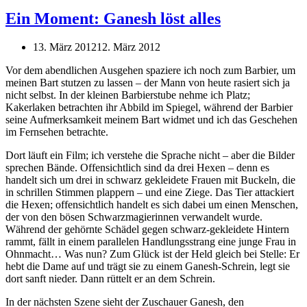
Ein Moment: Ganesh löst alles
13. März 2012
12. März 2012
Vor dem abendlichen Ausgehen spaziere ich noch zum Barbier, um
meinen Bart stutzen zu lassen – der Mann von heute rasiert sich ja
nicht selbst. In der kleinen Barbierstube nehme ich Platz;
Kakerlaken betrachten ihr Abbild im Spiegel, während der Barbier
seine Aufmerksamkeit meinem Bart widmet und ich das Geschehen
im Fernsehen betrachte.
Dort läuft ein Film; ich verstehe die Sprache nicht – aber die Bilder
sprechen Bände. Offensichtlich sind da drei Hexen – denn es
handelt sich um drei in schwarz gekleidete Frauen mit Buckeln, die
in schrillen Stimmen plappern – und eine Ziege. Das Tier attackiert
die Hexen; offensichtlich handelt es sich dabei um einen Menschen,
der von den bösen Schwarzmagierinnen verwandelt wurde.
Während der gehörnte Schädel gegen schwarz-gekleidete Hintern
rammt, fällt in einem parallelen Handlungsstrang eine junge Frau in
Ohnmacht… Was nun? Zum Glück ist der Held gleich bei Stelle: Er
hebt die Dame auf und trägt sie zu einem Ganesh-Schrein, legt sie
dort sanft nieder. Dann rüttelt er an dem Schrein.
In der nächsten Szene sieht der Zuschauer Ganesh, den