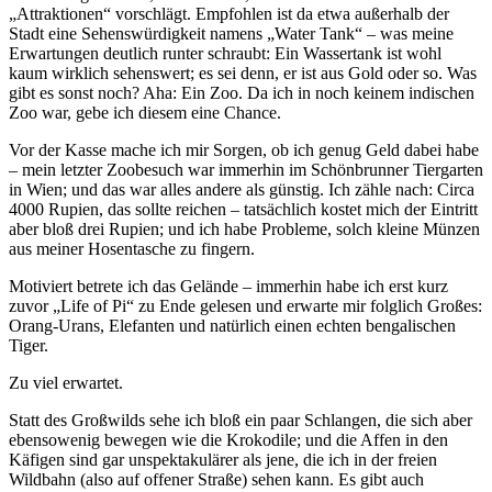
„Attraktionen“ vorschlägt. Empfohlen ist da etwa außerhalb der
Stadt eine Sehenswürdigkeit namens „Water Tank“ – was meine
Erwartungen deutlich runter schraubt: Ein Wassertank ist wohl
kaum wirklich sehenswert; es sei denn, er ist aus Gold oder so. Was
gibt es sonst noch? Aha: Ein Zoo. Da ich in noch keinem indischen
Zoo war, gebe ich diesem eine Chance.
Vor der Kasse mache ich mir Sorgen, ob ich genug Geld dabei habe
– mein letzter Zoobesuch war immerhin im Schönbrunner Tiergarten
in Wien; und das war alles andere als günstig. Ich zähle nach: Circa
4000 Rupien, das sollte reichen – tatsächlich kostet mich der Eintritt
aber bloß drei Rupien; und ich habe Probleme, solch kleine Münzen
aus meiner Hosentasche zu fingern.
Motiviert betrete ich das Gelände – immerhin habe ich erst kurz
zuvor „Life of Pi“ zu Ende gelesen und erwarte mir folglich Großes:
Orang-Urans, Elefanten und natürlich einen echten bengalischen
Tiger.
Zu viel erwartet.
Statt des Großwilds sehe ich bloß ein paar Schlangen, die sich aber
ebensowenig bewegen wie die Krokodile; und die Affen in den
Käfigen sind gar unspektakulärer als jene, die ich in der freien
Wildbahn (also auf offener Straße) sehen kann. Es gibt auch