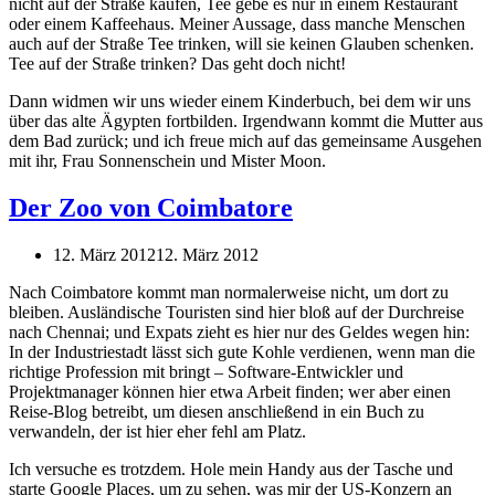
nicht auf der Straße kaufen, Tee gebe es nur in einem Restaurant
oder einem Kaffeehaus. Meiner Aussage, dass manche Menschen
auch auf der Straße Tee trinken, will sie keinen Glauben schenken.
Tee auf der Straße trinken? Das geht doch nicht!
Dann widmen wir uns wieder einem Kinderbuch, bei dem wir uns
über das alte Ägypten fortbilden. Irgendwann kommt die Mutter aus
dem Bad zurück; und ich freue mich auf das gemeinsame Ausgehen
mit ihr, Frau Sonnenschein und Mister Moon.
Der Zoo von Coimbatore
12. März 2012
12. März 2012
Nach Coimbatore kommt man normalerweise nicht, um dort zu
bleiben. Ausländische Touristen sind hier bloß auf der Durchreise
nach Chennai; und Expats zieht es hier nur des Geldes wegen hin:
In der Industriestadt lässt sich gute Kohle verdienen, wenn man die
richtige Profession mit bringt – Software-Entwickler und
Projektmanager können hier etwa Arbeit finden; wer aber einen
Reise-Blog betreibt, um diesen anschließend in ein Buch zu
verwandeln, der ist hier eher fehl am Platz.
Ich versuche es trotzdem. Hole mein Handy aus der Tasche und
starte Google Places, um zu sehen, was mir der US-Konzern an