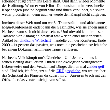
scheinbar ausgebrannt ins Leere starrt. Und dann wieder Momente
der Hoffnung: Wenn er von Klima-Demonstranten im verschneiten
Kopenhagen jubelnd begrüßt wird und ihnen verkündet, sie sollen
weiter protestieren, denn auch er werde den Kampf nicht aufgeben.
Inmitten dieser Welt rund um weiße Traumstrände und altbekannte
Mega-Konferenzen endet dann die Geschichte, wie sie enden muss:
Nasheed kann sich nicht durchsetzen. Und obwohl ich mir dieser
Tatsache von Anfang an bewusst war – denn einer meiner ersten
Artikel bei
„Indische Wirtschaft“
handelte von der Konferenz Ende
2009 – ist gestern das passiert, was noch nie geschehen ist: Ich habe
bei einem Dokumentarfilm eine Träne vergossen.
Nasheeds Volk kämpft um’s Überleben. Und Jeder von uns kann
seinen Beitrag dazu leisten. Durch eine ökologisch verträglichere
Lebensweise und den Verzicht auf Dinge, die nun mal „
leider geil“
sind. Und ich, ich fahr jetzt auf die
ERDgespräche
, wo weiter über
das Schicksal des Planeten diskutiert wird – Anreisen tu ich mit den
Öffis, aber das versteht sich ja von selbst.