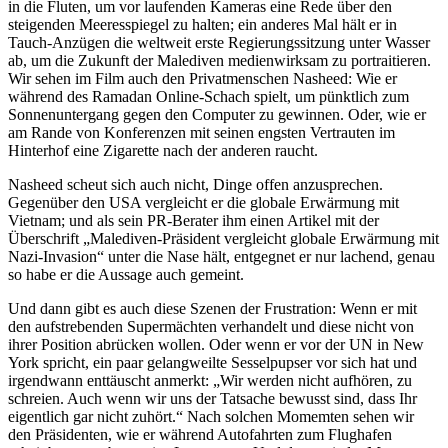
in die Fluten, um vor laufenden Kameras eine Rede über den
steigenden Meeresspiegel zu halten; ein anderes Mal hält er in
Tauch-Anzügen die weltweit erste Regierungssitzung unter Wasser
ab, um die Zukunft der Malediven medienwirksam zu portraitieren.
Wir sehen im Film auch den Privatmenschen Nasheed: Wie er
während des Ramadan Online-Schach spielt, um pünktlich zum
Sonnenuntergang gegen den Computer zu gewinnen. Oder, wie er
am Rande von Konferenzen mit seinen engsten Vertrauten im
Hinterhof eine Zigarette nach der anderen raucht.
Nasheed scheut sich auch nicht, Dinge offen anzusprechen.
Gegenüber den USA vergleicht er die globale Erwärmung mit
Vietnam; und als sein PR-Berater ihm einen Artikel mit der
Überschrift „Malediven-Präsident vergleicht globale Erwärmung mit
Nazi-Invasion“ unter die Nase hält, entgegnet er nur lachend, genau
so habe er die Aussage auch gemeint.
Und dann gibt es auch diese Szenen der Frustration: Wenn er mit
den aufstrebenden Supermächten verhandelt und diese nicht von
ihrer Position abrücken wollen. Oder wenn er vor der UN in New
York spricht, ein paar gelangweilte Sesselpupser vor sich hat und
irgendwann enttäuscht anmerkt: „Wir werden nicht aufhören, zu
schreien. Auch wenn wir uns der Tatsache bewusst sind, dass Ihr
eigentlich gar nicht zuhört.“ Nach solchen Momemten sehen wir
den Präsidenten, wie er während Autofahrten zum Flughafen