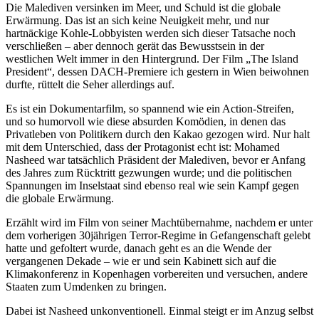
Die Malediven versinken im Meer, und Schuld ist die globale
Erwärmung. Das ist an sich keine Neuigkeit mehr, und nur
hartnäckige Kohle-Lobbyisten werden sich dieser Tatsache noch
verschließen – aber dennoch gerät das Bewusstsein in der
westlichen Welt immer in den Hintergrund. Der Film „The Island
President“, dessen DACH-Premiere ich gestern in Wien beiwohnen
durfte, rüttelt die Seher allerdings auf.
Es ist ein Dokumentarfilm, so spannend wie ein Action-Streifen,
und so humorvoll wie diese absurden Komödien, in denen das
Privatleben von Politikern durch den Kakao gezogen wird. Nur halt
mit dem Unterschied, dass der Protagonist echt ist: Mohamed
Nasheed war tatsächlich Präsident der Malediven, bevor er Anfang
des Jahres zum Rücktritt gezwungen wurde; und die politischen
Spannungen im Inselstaat sind ebenso real wie sein Kampf gegen
die globale Erwärmung.
Erzählt wird im Film von seiner Machtübernahme, nachdem er unter
dem vorherigen 30jährigen Terror-Regime in Gefangenschaft gelebt
hatte und gefoltert wurde, danach geht es an die Wende der
vergangenen Dekade – wie er und sein Kabinett sich auf die
Klimakonferenz in Kopenhagen vorbereiten und versuchen, andere
Staaten zum Umdenken zu bringen.
Dabei ist Nasheed unkonventionell. Einmal steigt er im Anzug selbst