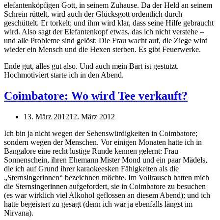
elefantenköpfigen Gott, in seinem Zuhause. Da der Held an seinem
Schrein rüttelt, wird auch der Glücksgott ordentlich durch
geschüttelt. Er torkelt; und ihm wird klar, dass seine Hilfe gebraucht
wird. Also sagt der Elefantenkopf etwas, das ich nicht verstehe –
und alle Probleme sind gelöst: Die Frau wacht auf, die Ziege wird
wieder ein Mensch und die Hexen sterben. Es gibt Feuerwerke.
Ende gut, alles gut also. Und auch mein Bart ist gestutzt.
Hochmotiviert starte ich in den Abend.
Coimbatore: Wo wird Tee verkauft?
13. März 2012
12. März 2012
Ich bin ja nicht wegen der Sehenswürdigkeiten in Coimbatore;
sondern wegen der Menschen. Vor einigen Monaten hatte ich in
Bangalore eine recht lustige Runde kennen gelernt: Frau
Sonnenschein, ihren Ehemann Mister Mond und ein paar Mädels,
die ich auf Grund ihrer karaokeesken Fähigkeiten als die
„Sternsingerinnen“ bezeichnen möchte. Im Vollrausch hatten mich
die Sternsingerinnen aufgefordert, sie in Coimbatore zu besuchen
(es war wirklich viel Alkohol geflossen an diesem Abend); und ich
hatte begeistert zu gesagt (denn ich war ja ebenfalls längst im
Nirvana).