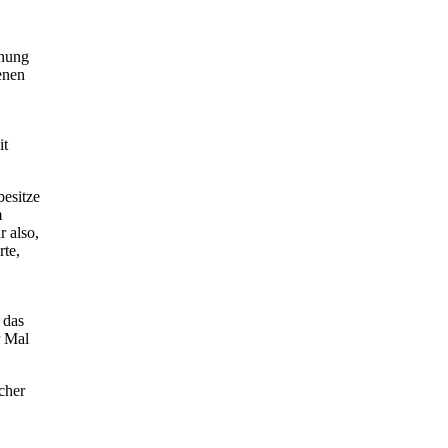
hnung
enen
it
besitze
m
r also,
rte,
 das
r Mal
cher