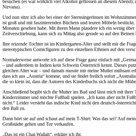
besuchen (es war wirklich viel Alkohol geflossen an diesem Abend); un
Nirvana).
Und nun sitze ich also bei einer der Sternsingerinnen im Wohnzimmer
ist groß und mit faszinierenden Büchern und teuren Möbeln bestückt.
Monaten gesehen habe. Mit ihrem Mann plaudere ich ein wenig über die
Zeitverschiebung, kann sich zu Mittag also gerade so auf den Beinen 
Ihre reizende Tochter ist im Kindergarten-Alter und stellt mir die Fra
stereotypischen Comicfiguren zu den einzelnen Ethnien auf den vers
Normalerweise antworte ich auf diese Frage ganz einfach mit „Germany
– und außerdem in Indien kein Schwein Österreich kennt. Dieses putz
gleichen Alter war – und damals musste mir meine Mutter mühsam erklär
dass ich aus „Austria“ komme, und sie findet freilich sofort „Australi
die so klein ist, dass die Autoren des Kinderbuchs sich nicht die Mühe
Anschließend begibt sich die Mutter ins Bad und lässt mich mit ihrer T
Kinderzimmer und möchte Fußball spielen. „Ich kann aber nicht Fußba
nicht.“ Leider versteht das indische Kind nicht den deutsch-österre
den Ball zu.
Dann hört sie auf und schaut auf mein T-Shirt: Was das sei? Auf meine
Großstädte gehen und Tee verkaufen.
„Das ist ein Chai-Wallah“, erkläre ich ihr.