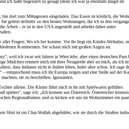
d ich hatte begeistert zu gesagt (denn ich war ja ebenfalls längst im
, bin dort zum Mittagessen eingeladen. Das Essen ist köstlich, die Wo
 Sie gehört definitiv zu den besten Wohnungen, die ich in den vergang
 Arbeit – er ist in den USA angestellt und arbeitet daher unter
halten.
ge aller Fragen: Wo ich her komme. Vor ihr liegt ein Kinder-Weltatlas, m
chiedenen Kontinenten. Sie schaut mich mit großen Augen an.
“, weil ich zwar seit Jahren in Wien lebe, aber einen deutschen Pass 
ige Mädchen erinnert mich mit ihrer Neugierde aber an mich, als ich i
en, dass Indianer nicht in Indien leben, Inder aber schon. Ich sage ih
a“ – entsprechend muss ich ihr Europa zeigen und eine Stelle auf der Ka
 machten, sie zu beschriften. Ignoranten.
ochter alleine. Die Kleine führt mich in ihr mit Spielwaren gefülltes
ll spielen“, sage ich: „Ich komme aus Österreich. Österreicher können
ichischen Regionalhumor, und so kicken wir uns im Wohnzimmer ein paa
m Shirt ist ein Chai-Wallah abgebildet, wie sie durch die Straßen indis