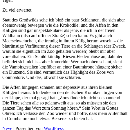
Tiger.
Zu viel erwartet.
Statt des Großwilds sehe ich bloß ein paar Schlangen, die sich aber
ebensowenig bewegen wie die Krokodile; und die Affen in den
Käfigen sind gar unspektakulärer als jene, die ich in der freien
Wildbahn (also auf offener Straße) sehen kann. Es gibt auch
Meerschweinchen, die freudig in ihrem Käfig herum wuseln – die
blutrünstige Verfütterung dieser Tiere an die Schlangen (der Zweck,
warum sie eigentlich im Zoo gehalten werden) bleibt mir aber
vorenthalten. Ein Schild kündigt Riesen-Fledermäuse an; dahinter
befindet sich nichts – aber immerhin: Wer nach oben schaut, sieht
die Vampirgestalten kopfüber an einer Baumkrone hängen; sicher
ein Dutzend. Sie sind vermutlich das Highlight des Zoos von
Coimbatore. Und das, obwohl sie schlafen.
Die Affen hingegen schauen nur depressiv aus ihren kleinen
Käfigen heraus. Ich denke an den deutschen Komiker Jürgen von
der Lippe, der mal gesagt hat: „Zoos finde ich nicht so spannend.
Die Tiere sehen alle so gelangweilt aus; so als müssten sie den
ganzen Tag das Wort zum Sonntag hören.“ Sein Wort in Gottes
Ohren: Ich verlasse den Zoo wieder und hoffe, dass mein Aufenthalt
in Coimbatore noch etwas Besseres zu bieten hat.
Neve
| Präsentiert von
WordPress