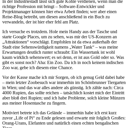
In der Industriestadt lässt sich gute Kohle verdienen, wenn man die
richtige Profession mit bringt – Software-Entwickler und
Projektmanager können hier etwa Arbeit finden; wer aber einen
Reise-Blog betreibt, um diesen anschließend in ein Buch zu
verwandeln, der ist hier eher fehl am Platz.
Ich versuche es trotzdem. Hole mein Handy aus der Tasche und
starte Google Places, um zu sehen, was mir der US-Konzern an
„Attraktionen“ vorschlägt. Empfohlen ist da etwa außerhalb der
Stadt eine Sehenswürdigkeit namens „Water Tank“ – was meine
Erwartungen deutlich runter schraubt: Ein Wassertank ist wohl
kaum wirklich sehenswert; es sei denn, er ist aus Gold oder so. Was
gibt es sonst noch? Aha: Ein Zoo. Da ich in noch keinem indischen
Zoo war, gebe ich diesem eine Chance.
Vor der Kasse mache ich mir Sorgen, ob ich genug Geld dabei habe
– mein letzter Zoobesuch war immerhin im Schönbrunner Tiergarten
in Wien; und das war alles andere als günstig. Ich zähle nach: Circa
4000 Rupien, das sollte reichen – tatsächlich kostet mich der Eintritt
aber bloß drei Rupien; und ich habe Probleme, solch kleine Münzen
aus meiner Hosentasche zu fingern.
Motiviert betrete ich das Gelände – immerhin habe ich erst kurz
zuvor „Life of Pi“ zu Ende gelesen und erwarte mir folglich Großes:
Orang-Urans, Elefanten und natürlich einen echten bengalischen