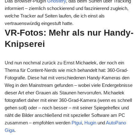
Das Browser-PlugIn
Ghostery
, das beim Surfen über Tracking
informiert – ziemlich schockierend und faszinierend zugleich,
welche Tracker auf Seiten laufen, die ich einst als
vertrauenswürdig eingestuft hatte.
VR-Fotos: Mehr als nur Handy-
Knipserei
Und nun nochmal zurück zu Ernst Michaelek, der noch ein
Thema für Content-Nerds wie mich behandelt hat: 360-Grad-
Fotografie. Diese hat mit verschiedenen Handy-Kameras den
Weg in den Mainstream gefunden – wobei viele Endergebnisse
dieser Art eher Grauen als Staunen hervorrufen. Michaelek
fotografiert daher mit einer 360-Grad-Kamera (wenn es schnell
gehen soll) oder – noch besser – mit seiner Spiegelreflex und
näht die Bilder anschließend mit spezieller Software am PC
zusammen – empfohlen werden
Ptgui
,
Hugin
und
AutoPano
Giga
.