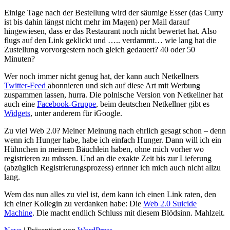
Einige Tage nach der Bestellung wird der säumige Esser (das Curry
ist bis dahin längst nicht mehr im Magen) per Mail darauf
hingewiesen, dass er das Restaurant noch nicht bewertet hat. Also
flugs auf den Link geklickt und ….. verdammt… wie lang hat die
Zustellung vorvorgestern noch gleich gedauert? 40 oder 50
Minuten?
Wer noch immer nicht genug hat, der kann auch Netkellners
Twitter-Feed
abonnieren und sich auf diese Art mit Werbung
zuspammen lassen, hurra. Die polnische Version von Netkellner hat
auch eine
Facebook-Gruppe
, beim deutschen Netkellner gibt es
Widgets
, unter anderem für iGoogle.
Zu viel Web 2.0? Meiner Meinung nach ehrlich gesagt schon – denn
wenn ich Hunger habe, habe ich einfach Hunger. Dann will ich ein
Hühnchen in meinem Bäuchlein haben, ohne mich vorher wo
registrieren zu müssen. Und an die exakte Zeit bis zur Lieferung
(abzüglich Registrierungsprozess) erinner ich mich auch nicht allzu
lang.
Wem das nun alles zu viel ist, dem kann ich einen Link raten, den
ich einer Kollegin zu verdanken habe: Die
Web 2.0 Suicide
Machine
. Die macht endlich Schluss mit diesem Blödsinn. Mahlzeit.