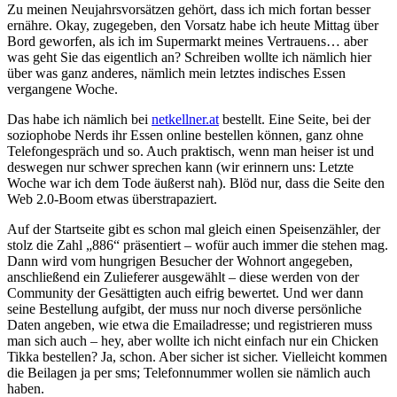
Zu meinen Neujahrsvorsätzen gehört, dass ich mich fortan besser
ernähre. Okay, zugegeben, den Vorsatz habe ich heute Mittag über
Bord geworfen, als ich im Supermarkt meines Vertrauens… aber
was geht Sie das eigentlich an? Schreiben wollte ich nämlich hier
über was ganz anderes, nämlich mein letztes indisches Essen
vergangene Woche.
Das habe ich nämlich bei
netkellner.at
bestellt. Eine Seite, bei der
soziophobe Nerds ihr Essen online bestellen können, ganz ohne
Telefongespräch und so. Auch praktisch, wenn man heiser ist und
deswegen nur schwer sprechen kann (wir erinnern uns: Letzte
Woche war ich dem Tode äußerst nah). Blöd nur, dass die Seite den
Web 2.0-Boom etwas überstrapaziert.
Auf der Startseite gibt es schon mal gleich einen Speisenzähler, der
stolz die Zahl „886“ präsentiert – wofür auch immer die stehen mag.
Dann wird vom hungrigen Besucher der Wohnort angegeben,
anschließend ein Zulieferer ausgewählt – diese werden von der
Community der Gesättigten auch eifrig bewertet. Und wer dann
seine Bestellung aufgibt, der muss nur noch diverse persönliche
Daten angeben, wie etwa die Emailadresse; und registrieren muss
man sich auch – hey, aber wollte ich nicht einfach nur ein Chicken
Tikka bestellen? Ja, schon. Aber sicher ist sicher. Vielleicht kommen
die Beilagen ja per sms; Telefonnummer wollen sie nämlich auch
haben.