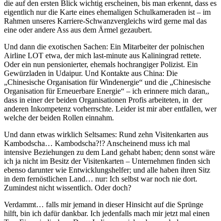
die auf den ersten Blick wichtig erscheinen, bis man erkennt, dass es
eigentlich nur die Karte eines ehemaligen Schulkameraden ist – im
Rahmen unseres Karriere-Schwanzvergleichs wird gerne mal das
eine oder andere Ass aus dem Ärmel gezaubert.
Und dann die exotischen Sachen: Ein Mitarbeiter der polnischen
Airline LOT etwa, der mich last-minute aus Kaliningrad rettete.
Oder ein nun pensionierter, ehemals hochrangiger Polizist. Ein
Gewürzladen in Udaipur. Und Kontakte aus China: Die
„Chinesische Organisation für Windenergie“ und die „Chinesische
Organisation für Erneuerbare Energie“ – ich erinnere mich daran,,
dass in einer der beiden Organisationen Profis arbeiteten, in der
anderen Inkompetenz vorherrschte. Leider ist mir aber entfallen, wer
welche der beiden Rollen einnahm.
Und dann etwas wirklich Seltsames: Rund zehn Visitenkarten aus
Kambodscha… Kambodscha?!? Anscheinend muss ich mal
intensive Beziehungen zu dem Land gehabt haben; denn sonst wäre
ich ja nicht im Besitz der Visitenkarten – Unternehmen finden sich
ebenso darunter wie Entwicklungshelfer; und alle haben ihren Sitz
in dem fernöstlichen Land… nur: Ich selbst war noch nie dort.
Zumindest nicht wissentlich. Oder doch?
Verdammt… falls mir jemand in dieser Hinsicht auf die Sprünge
hilft, bin ich dafür dankbar. Ich jedenfalls mach mir jetzt mal einen