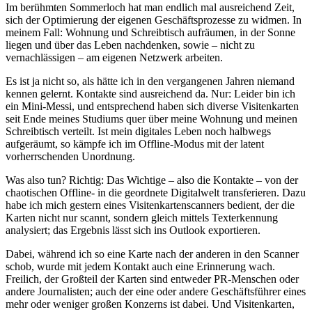
Im berühmten Sommerloch hat man endlich mal ausreichend Zeit,
sich der Optimierung der eigenen Geschäftsprozesse zu widmen. In
meinem Fall: Wohnung und Schreibtisch aufräumen, in der Sonne
liegen und über das Leben nachdenken, sowie – nicht zu
vernachlässigen – am eigenen Netzwerk arbeiten.
Es ist ja nicht so, als hätte ich in den vergangenen Jahren niemand
kennen gelernt. Kontakte sind ausreichend da. Nur: Leider bin ich
ein Mini-Messi, und entsprechend haben sich diverse Visitenkarten
seit Ende meines Studiums quer über meine Wohnung und meinen
Schreibtisch verteilt. Ist mein digitales Leben noch halbwegs
aufgeräumt, so kämpfe ich im Offline-Modus mit der latent
vorherrschenden Unordnung.
Was also tun? Richtig: Das Wichtige – also die Kontakte – von der
chaotischen Offline- in die geordnete Digitalwelt transferieren. Dazu
habe ich mich gestern eines Visitenkartenscanners bedient, der die
Karten nicht nur scannt, sondern gleich mittels Texterkennung
analysiert; das Ergebnis lässt sich ins Outlook exportieren.
Dabei, während ich so eine Karte nach der anderen in den Scanner
schob, wurde mit jedem Kontakt auch eine Erinnerung wach.
Freilich, der Großteil der Karten sind entweder PR-Menschen oder
andere Journalisten; auch der eine oder andere Geschäftsführer eines
mehr oder weniger großen Konzerns ist dabei. Und Visitenkarten,