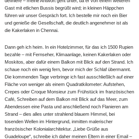
definiere – meine Antwort geht unter, da er von einem weiteren
Gast mit etlichen Bussis begrüßt wird; in kleinen Häppchen
führen wir unser Gespräch fort. Ich bestelle mir noch ein Bier
und genieße die Gesellschaft, die deutlich angenehmer ist als
die Kakerlaken in Chennai.
Dann geh ich heim. In ein Hotelzimmer, für das ich 1500 Rupien
bezahle – mit Fernseher, Klimaanlage, keinen Kakerlaken oder
Moskitos, aber dafür einem Balkon mit Blick auf den Strand. Ich
schaue noch ein wenig fern, bevor mich der Schlaf übermannt.
Die kommenden Tage verbringe ich fast ausschließlich auf einer
Fläche von weniger als einem Quadratkilometer: Aufstehen,
Crepes oder Croque Monsieur zum Frühstück im französischen
Café, Schreiben auf dem Balkon mit Blick auf das Meer, zum
Abendessen eine Pasta und anschließend noch Flanieren am
Strand – dies alles unter strahlend blauem Himmel, bei
tosenden Wellen im Hintergrund, inmitten malerischer
französischer Kolonialarchitektur. „Liebe Grüße aus
Guadeloupe“, schreibe ich daher meinen Eltern in einer Email –