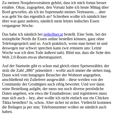
Zu meinen Neujahrsvorsätzen gehört, dass ich mich fortan besser
ernähre. Okay, zugegeben, den Vorsatz habe ich heute Mittag über
Bord geworfen, als ich im Supermarkt meines Vertrauens… aber
was geht Sie das eigentlich an? Schreiben wollte ich nämlich hier
über was ganz anderes, nämlich mein letztes indisches Essen
vergangene Woche.
Das habe ich nämlich bei
netkellner.at
bestellt. Eine Seite, bei der
soziophobe Nerds ihr Essen online bestellen können, ganz ohne
Telefongespräch und so. Auch praktisch, wenn man heiser ist und
deswegen nur schwer sprechen kann (wir erinnern uns: Letzte
Woche war ich dem Tode äußerst nah). Blöd nur, dass die Seite den
Web 2.0-Boom etwas überstrapaziert.
Auf der Startseite gibt es schon mal gleich einen Speisenzähler, der
stolz die Zahl „886“ präsentiert – wofür auch immer die stehen mag.
Dann wird vom hungrigen Besucher der Wohnort angegeben,
anschließend ein Zulieferer ausgewählt – diese werden von der
Community der Gesättigten auch eifrig bewertet. Und wer dann
seine Bestellung aufgibt, der muss nur noch diverse persönliche
Daten angeben, wie etwa die Emailadresse; und registrieren muss
man sich auch – hey, aber wollte ich nicht einfach nur ein Chicken
Tikka bestellen? Ja, schon. Aber sicher ist sicher. Vielleicht kommen
die Beilagen ja per sms; Telefonnummer wollen sie nämlich auch
haben.