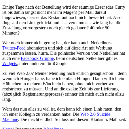
Einige Tage nach der Bestellung wird der säumige Esser (das Curry
ist bis dahin längst nicht mehr im Magen) per Mail darauf
hingewiesen, dass er das Restaurant noch nicht bewertet hat. Also
flugs auf den Link geklickt und ….. verdammt… wie lang hat die
Zustellung vorvorgestern noch gleich gedauert? 40 oder 50
Minuten?
Wer noch immer nicht genug hat, der kann auch Netkellners
Twitter-Feed
abonnieren und sich auf diese Art mit Werbung
zuspammen lassen, hurra. Die polnische Version von Netkellner hat
auch eine
Facebook-Gruppe
, beim deutschen Netkellner gibt es
Widgets
, unter anderem für iGoogle.
Zu viel Web 2.0? Meiner Meinung nach ehrlich gesagt schon – denn
wenn ich Hunger habe, habe ich einfach Hunger. Dann will ich ein
Hühnchen in meinem Bäuchlein haben, ohne mich vorher wo
registrieren zu müssen. Und an die exakte Zeit bis zur Lieferung
(abzüglich Registrierungsprozess) erinner ich mich auch nicht allzu
lang.
Wem das nun alles zu viel ist, dem kann ich einen Link raten, den
ich einer Kollegin zu verdanken habe: Die
Web 2.0 Suicide
Machine
. Die macht endlich Schluss mit diesem Blödsinn. Mahlzeit.