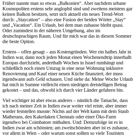
Früher nannte man so etwas „Balkonien“. Aber nachdem urbane
Kosmopoliten erstens sehr anglophil sind und zweitens meistens gar
keinen Balkon besitzen, setzt sich aktuell ein neues Trend-Wort
durch: „Staycation“ – also eine Fusion der beiden Wörter „Stay“
und „Vacation“. Ein Urlaub, bei dem man zuhause bleibt quasi.
Oder zumindest in der näheren Umgebung, also im
deutschsprachigen Raum. Und für mich war das in diesem Sommer
die beste Option.
Erstens – offen gesagt – aus Kostengründen. Wer ein halbes Jahr in
Indien war, dann noch jeden Monat einen Wochenendtrip innerhalb
Europas durchzieht, anderthalb Wochen in Israel rumhängt und
schließlich noch einen Umzug in eine neue Wohnung inklusive
Renovierung und Kauf einer neuen Küche finanziert, der muss
irgendwann aufs Geld schauen. Und siehe da: Meine Woche Urlaub
hat mich in Summe vielleicht einen niedrigen dreistelligen Betrag
gekostet – und das, obwohl ich durch vier Länder gefahren bin.
Viel wichtiger ist aber etwas anderes – nämlich die Tatsache, dass
ich nach meiner Zeit in Indien zwar weiter viel reiste, aber immer
wieder feststellen musste: Nichts auf der Welt kann mit dem Staub
Matherans, den Kakerlaken Chennais oder einer Öko-Farm
irgendwo bei Coimbatore mithalten. Und: Demzufolge ist es in
Indien zwar am schönsten; am zweitschönsten aber ist es zuhause,
vor allem in Wien – oder warum sonst sollten so viele Touristen