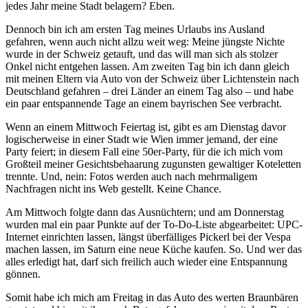
jedes Jahr meine Stadt belagern? Eben.
Dennoch bin ich am ersten Tag meines Urlaubs ins Ausland
gefahren, wenn auch nicht allzu weit weg: Meine jüngste Nichte
wurde in der Schweiz getauft, und das will man sich als stolzer
Onkel nicht entgehen lassen. Am zweiten Tag bin ich dann gleich
mit meinen Eltern via Auto von der Schweiz über Lichtenstein nach
Deutschland gefahren – drei Länder an einem Tag also – und habe
ein paar entspannende Tage an einem bayrischen See verbracht.
Wenn an einem Mittwoch Feiertag ist, gibt es am Dienstag davor
logischerweise in einer Stadt wie Wien immer jemand, der eine
Party feiert; in diesem Fall eine 50er-Party, für die ich mich vom
Großteil meiner Gesichtsbehaarung zugunsten gewaltiger Koteletten
trennte. Und, nein: Fotos werden auch nach mehrmaligem
Nachfragen nicht ins Web gestellt. Keine Chance.
Am Mittwoch folgte dann das Ausnüchtern; und am Donnerstag
wurden mal ein paar Punkte auf der To-Do-Liste abgearbeitet: UPC-
Internet einrichten lassen, längst überfälliges Pickerl bei der Vespa
machen lassen, im Saturn eine neue Küche kaufen. So. Und wer das
alles erledigt hat, darf sich freilich auch wieder eine Entspannung
gönnen.
Somit habe ich mich am Freitag in das Auto des werten Braunbären