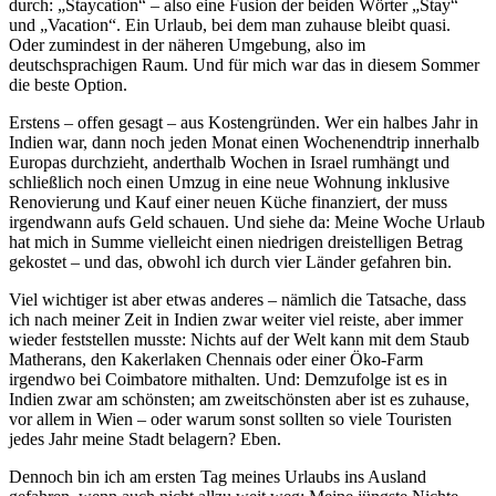
durch: „Staycation“ – also eine Fusion der beiden Wörter „Stay“
und „Vacation“. Ein Urlaub, bei dem man zuhause bleibt quasi.
Oder zumindest in der näheren Umgebung, also im
deutschsprachigen Raum. Und für mich war das in diesem Sommer
die beste Option.
Erstens – offen gesagt – aus Kostengründen. Wer ein halbes Jahr in
Indien war, dann noch jeden Monat einen Wochenendtrip innerhalb
Europas durchzieht, anderthalb Wochen in Israel rumhängt und
schließlich noch einen Umzug in eine neue Wohnung inklusive
Renovierung und Kauf einer neuen Küche finanziert, der muss
irgendwann aufs Geld schauen. Und siehe da: Meine Woche Urlaub
hat mich in Summe vielleicht einen niedrigen dreistelligen Betrag
gekostet – und das, obwohl ich durch vier Länder gefahren bin.
Viel wichtiger ist aber etwas anderes – nämlich die Tatsache, dass
ich nach meiner Zeit in Indien zwar weiter viel reiste, aber immer
wieder feststellen musste: Nichts auf der Welt kann mit dem Staub
Matherans, den Kakerlaken Chennais oder einer Öko-Farm
irgendwo bei Coimbatore mithalten. Und: Demzufolge ist es in
Indien zwar am schönsten; am zweitschönsten aber ist es zuhause,
vor allem in Wien – oder warum sonst sollten so viele Touristen
jedes Jahr meine Stadt belagern? Eben.
Dennoch bin ich am ersten Tag meines Urlaubs ins Ausland