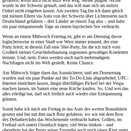
gefahren, wenn auch nicht allzu weit weg: Meine jüngste Nichte
wurde in der Schweiz getauft, und das will man sich als stolzer
Onkel nicht entgehen lassen. Am zweiten Tag bin ich dann gleich
mit meinen Eltern via Auto von der Schweiz über Lichtenstein nach
Deutschland gefahren – drei Länder an einem Tag also – und habe
ein paar entspannende Tage an einem bayrischen See verbracht.
Wenn an einem Mittwoch Feiertag ist, gibt es am Dienstag davor
logischerweise in einer Stadt wie Wien immer jemand, der eine
Party feiert; in diesem Fall eine 50er-Party, für die ich mich vom
Großteil meiner Gesichtsbehaarung zugunsten gewaltiger Koteletten
trennte. Und, nein: Fotos werden auch nach mehrmaligem
Nachfragen nicht ins Web gestellt. Keine Chance.
Am Mittwoch folgte dann das Ausnüchtern; und am Donnerstag
wurden mal ein paar Punkte auf der To-Do-Liste abgearbeitet: UPC-
Internet einrichten lassen, längst überfälliges Pickerl bei der Vespa
machen lassen, im Saturn eine neue Küche kaufen. So. Und wer das
alles erledigt hat, darf sich freilich auch wieder eine Entspannung
gönnen.
Somit habe ich mich am Freitag in das Auto des werten Braunbären
gesetzt und bin mit ihm nach Retz gefahren, wo wir mit dem Rest
des Debattierclubs das Wochenende verbracht haben: Grillen, im
Freibad sich unters Ozonloch legen, viel Wein trinken – und
obendrein hat der Peqer seiner Freundin auch noch einen Ring unter