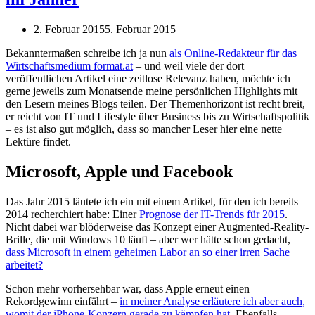
2. Februar 2015
5. Februar 2015
Bekanntermaßen schreibe ich ja nun
als Online-Redakteur für das
Wirtschaftsmedium format.at
– und weil viele der dort
veröffentlichen Artikel eine zeitlose Relevanz haben, möchte ich
gerne jeweils zum Monatsende meine persönlichen Highlights mit
den Lesern meines Blogs teilen. Der Themenhorizont ist recht breit,
er reicht von IT und Lifestyle über Business bis zu Wirtschaftspolitik
– es ist also gut möglich, dass so mancher Leser hier eine nette
Lektüre findet.
Microsoft, Apple und Facebook
Das Jahr 2015 läutete ich ein mit einem Artikel, für den ich bereits
2014 recherchiert habe: Einer
Prognose der IT-Trends für 2015
.
Nicht dabei war blöderweise das Konzept einer Augmented-Reality-
Brille, die mit Windows 10 läuft – aber wer hätte schon gedacht,
dass Microsoft in einem geheimen Labor an so einer irren Sache
arbeitet?
Schon mehr vorhersehbar war, dass Apple erneut einen
Rekordgewinn einfährt –
in meiner Analyse erläutere ich aber auch,
womit der iPhone-Konzern gerade zu kämpfen hat
. Ebenfalls