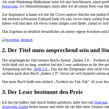
Als erste Marketing-Maßnahme habe ich also beschlossen, einen profe
fiverr.com
, wo Dienstleistungen (fast) aller Art ab einem Preis von f
Zur Inspiration schaute ich mir die Cover anderer Bücher mit Indien-F
mit meinem schwarzen Einband hatte ich also zuvor einen weiten Fauxpa
haben will und dass ich etwas comic-artiges cool fände, zumal es sic
Das Ergebnis ist deutlich freundlicher als meine eigene Kreation und 
2. Der Titel muss ansprechend sein und S
Der ursprüngliche Titel meines Buchs lautete „Indien 2.0 – Twittern
nicht bloß viel zu lang, sondern hat den Leser außerdem in die Irre ge
Anspielung auf das „
Web 2.0
„. Das hat die Zielgruppe aber nicht ver
suchten nach dem Buch „Indien 1.0“, bevor sie sich frustriert einem
Das neue Buch heißt nun einfach „Twittern im Tuk-Tuk“. In your fac
3. Der Leser bestimmt den Preis
Ich bin ein halbes Jahr durch Indien gefahren, habe dort mit
Start-ups
Ayurveda-Ärztin
heilen lassen und mehr als ein Mal mein Zimmer mi