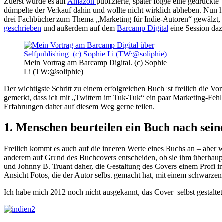
Zuerst wurde es auf
Amazon
publizierte, später folgte eine gedruckt
dümpelte der Verkauf dahin und wollte nicht wirklich abheben. Nun 
drei Fachbücher zum Thema „Marketing für Indie-Autoren“ gewälzt,
geschrieben
und außerdem auf dem
Barcamp Digital
eine Session daz
Mein Vortrag am Barcamp Digital. (c) Sophie
Li (TW:@soliphie)
Der wichtigste Schritt zu einem erfolgreichen Buch ist freilich die 
gemerkt, dass ich mit „Twittern im Tuk-Tuk“ ein paar Marketing-Feh
Erfahrungen daher auf diesem Weg gerne teilen.
1. Menschen beurteilen ein Buch nach sei
Freilich kommt es auch auf die inneren Werte eines Buchs an – aber 
anderem auf Grund des Buchcovers entscheiden, ob sie ihm überhaup
und Johnny B. Truant daher, die Gestaltung des Covers einem Profi i
Ansicht Fotos, die der Autor selbst gemacht hat, mit einem schwarze
Ich habe mich 2012 noch nicht ausgekannt, das Cover selbst gestaltet