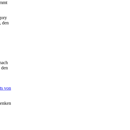
ommt
gory
, den
 nach
n den
ts von
henken