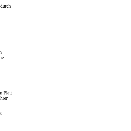
 durch
h
ne
n Platt
hrer
s: