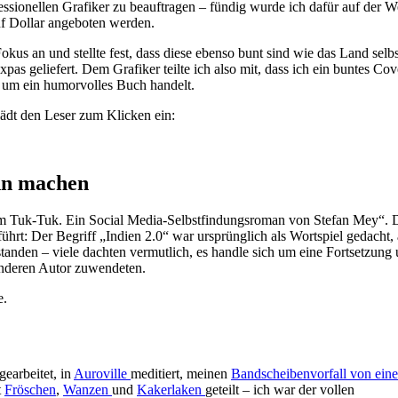
ssionellen Grafiker zu beauftragen – fündig wurde ich dafür auf der W
ünf Dollar angeboten werden.
okus an und stellte fest, dass diese ebenso bunt sind wie das Land selbs
s geliefert. Dem Grafiker teilte ich also mit, dass ich ein buntes Cov
h um ein humorvolles Buch handelt.
lädt den Leser zum Klicken ein:
inn machen
 im Tuk-Tuk. Ein Social Media-Selbstfindungsroman von Stefan Mey“. D
führt: Der Begriff „Indien 2.0“ war ursprünglich als Wortspiel gedacht, 
standen – viele dachten vermutlich, es handle sich um eine Fortsetzung
 anderen Autor zuwendeten.
e.
gearbeitet, in
Auroville
meditiert, meinen
Bandscheibenvorfall von eine
t
Fröschen
,
Wanzen
und
Kakerlaken
geteilt – ich war der vollen