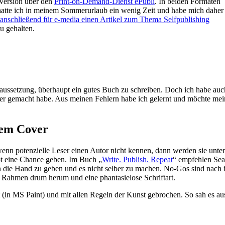
e Version über den
Print-on-Demand-Dienst ePubli
. In beiden Formaten
hatte ich in meinem Sommerurlaub ein wenig Zeit und habe mich daher
anschließend für e-media einen Artikel zum Thema Selfpublishing
u gehalten.
Voraussetzung, überhaupt ein gutes Buch zu schreiben. Doch ich habe auc
ler gemacht habe. Aus meinen Fehlern habe ich gelernt und möchte mei
nem Cover
wenn potenzielle Leser einen Autor nicht kennen, dann werden sie unter
t eine Chance geben. Im Buch „
Write. Publish. Repeat
“ empfehlen Sea
n die Hand zu geben und es nicht selber zu machen. No-Gos sind nach i
n Rahmen drum herum und eine phantasielose Schriftart.
 (in MS Paint) und mit allen Regeln der Kunst gebrochen. So sah es au