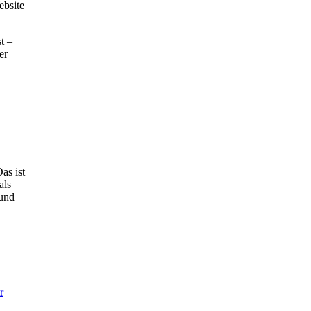
ebsite
t –
er
as ist
als
 und
r