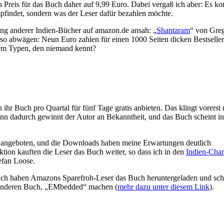
n Preis für das Buch daher auf 9,99 Euro. Dabei vergaß ich aber: Es k
empfindet, sondern was der Leser dafür bezahlen möchte.
ung anderer Indien-Bücher auf amazon.de ansah: „
Shantaram
“ von Gre
lso abwägen: Neun Euro zahlen für einen 1000 Seiten dicken Bestseller
inem Typen, den niemand kennt?
n ihr Buch pro Quartal für fünf Tage gratis anbieten. Das klingt vorerst
denn dadurch gewinnt der Autor an Bekanntheit, und das Buch scheint i
 angeboten, und die Downloads haben meine Erwartungen deutlich
ktion kauften die Leser das Buch weiter, so dass ich in den
Indien-Char
efan Loose.
danach haben Amazons Sparefroh-Leser das Buch heruntergeladen und sc
 anderen Buch, „EMbedded“ machen (
mehr dazu unter diesem Link
).