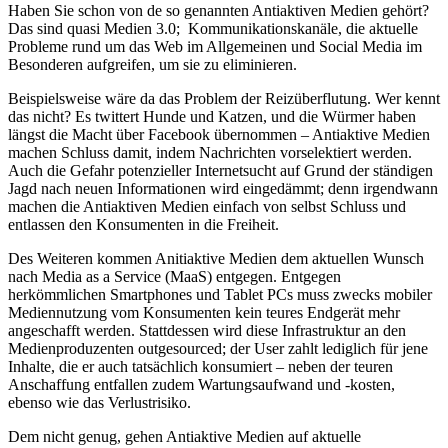
Haben Sie schon von de so genannten Antiaktiven Medien gehört?
Das sind quasi Medien 3.0; Kommunikationskanäle, die aktuelle
Probleme rund um das Web im Allgemeinen und Social Media im
Besonderen aufgreifen, um sie zu eliminieren.
Beispielsweise wäre da das Problem der Reizüberflutung. Wer kennt
das nicht? Es twittert Hunde und Katzen, und die Würmer haben
längst die Macht über Facebook übernommen – Antiaktive Medien
machen Schluss damit, indem Nachrichten vorselektiert werden.
Auch die Gefahr potenzieller Internetsucht auf Grund der ständigen
Jagd nach neuen Informationen wird eingedämmt; denn irgendwann
machen die Antiaktiven Medien einfach von selbst Schluss und
entlassen den Konsumenten in die Freiheit.
Des Weiteren kommen Anitiaktive Medien dem aktuellen Wunsch
nach Media as a Service (MaaS) entgegen. Entgegen
herkömmlichen Smartphones und Tablet PCs muss zwecks mobiler
Mediennutzung vom Konsumenten kein teures Endgerät mehr
angeschafft werden. Stattdessen wird diese Infrastruktur an den
Medienproduzenten outgesourced; der User zahlt lediglich für jene
Inhalte, die er auch tatsächlich konsumiert – neben der teuren
Anschaffung entfallen zudem Wartungsaufwand und -kosten,
ebenso wie das Verlustrisiko.
Dem nicht genug, gehen Antiaktive Medien auf aktuelle