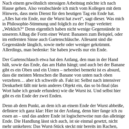
Nach einem gewöhnlich stressigen Arbeitstag möchte ich nach
Hause gehen. Also verabschiede ich mich vom Kollegen mit dem
Hinweis, dass mein Dienst für den heutigen Tag ein Ende hat.
„Alles hat ein Ende, nur die Wurst hat zwei“, sagt dieser. Was mich
in Philosophie-Stimmung und folglich zu der Frage verleitet:
„Wirklich?“ Denn eigentlich haben nicht wenige Gegenstände in
unserem Alltag die Form einer Wurst: Bananen zum Beispiel, oder
im entfernten Sinne auch Gartenschläuche. Allesamt sind die
Gegenstände länglich, sowie mehr oder weniger gekrümmt.
Allerdings, man bedenke: Sie haben jeweils nur ein Ende.
Der Gartenschlauch etwa hat den Anfang, den man in der Hand
hält, sowie das Ende, das am Hahn hängt; und auch bei der Banane
gibt es ein Oben und ein Unten – nebenbei bemerkt ist es absurd,
dass die meisten Menschen die Banane von unten nach oben
verzehren… aber ich schweife ab. Fakt ist: Selbst nach intensiver
Denkarbeit fällt mir kein anderes Objekt ein, das so bi-final (das
Wort habe ich gerade erfunden) wie die Wurst ist. Und selbst hier
gibt es ein Ende der zwei Enden.
Denn ab dem Punkt, an dem ich an einem Ende der Wurst abbeiße,
definiere ich ganz klar: Hier ist der Anfang, denn hier fange ich zu
essen an – und das andere Ende ist logischerweise nun das alleinige
Ende. Die Handlung lässt sich auch, ist sie einmal gesetzt, nicht
mehr umkehren: Das Wurst-Stück steckt mir bereits im Rachen,