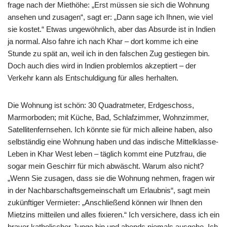
frage nach der Miethöhe: „Erst müssen sie sich die Wohnung
ansehen und zusagen“, sagt er: „Dann sage ich Ihnen, wie viel
sie kostet.“ Etwas ungewöhnlich, aber das Absurde ist in Indien
ja normal. Also fahre ich nach Khar – dort komme ich eine
Stunde zu spät an, weil ich in den falschen Zug gestiegen bin.
Doch auch dies wird in Indien problemlos akzeptiert – der
Verkehr kann als Entschuldigung für alles herhalten.
Die Wohnung ist schön: 30 Quadratmeter, Erdgeschoss,
Marmorboden; mit Küche, Bad, Schlafzimmer, Wohnzimmer,
Satellitenfernsehen. Ich könnte sie für mich alleine haben, also
selbständig eine Wohnung haben und das indische Mittelklasse-
Leben in Khar West leben – täglich kommt eine Putzfrau, die
sogar mein Geschirr für mich abwäscht. Warum also nicht?
„Wenn Sie zusagen, dass sie die Wohnung nehmen, fragen wir
in der Nachbarschaftsgemeinschaft um Erlaubnis“, sagt mein
zukünftiger Vermieter: „Anschließend können wir Ihnen den
Mietzins mitteilen und alles fixieren.“ Ich versichere, dass ich ein
braver katholischer Junge bin und abends niemals ausgehe. Ich