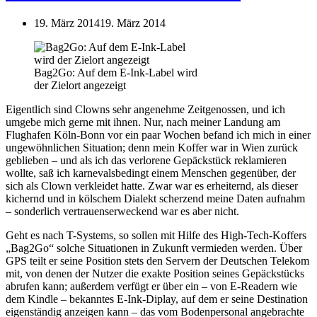
19. März 2014
19. März 2014
Bag2Go: Auf dem E-Ink-Label wird
der Zielort angezeigt
Eigentlich sind Clowns sehr angenehme Zeitgenossen, und ich
umgebe mich gerne mit ihnen. Nur, nach meiner Landung am
Flughafen Köln-Bonn vor ein paar Wochen befand ich mich in einer
ungewöhnlichen Situation; denn mein Koffer war in Wien zurück
geblieben – und als ich das verlorene Gepäckstück reklamieren
wollte, saß ich karnevalsbedingt einem Menschen gegenüber, der
sich als Clown verkleidet hatte. Zwar war es erheiternd, als dieser
kichernd und in kölschem Dialekt scherzend meine Daten aufnahm
– sonderlich vertrauenserweckend war es aber nicht.
Geht es nach T-Systems, so sollen mit Hilfe des High-Tech-Koffers
„Bag2Go“ solche Situationen in Zukunft vermieden werden. Über
GPS teilt er seine Position stets den Servern der Deutschen Telekom
mit, von denen der Nutzer die exakte Position seines Gepäckstücks
abrufen kann; außerdem verfügt er über ein – von E-Readern wie
dem Kindle – bekanntes E-Ink-Diplay, auf dem er seine Destination
eigenständig anzeigen kann – das vom Bodenpersonal angebrachte