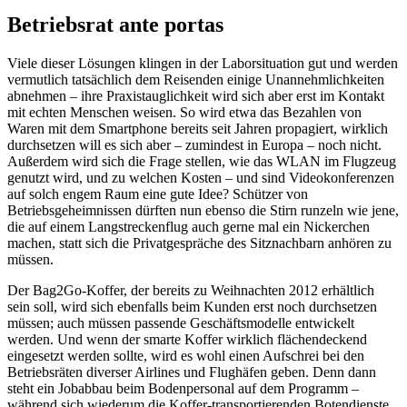
Betriebsrat ante portas
Viele dieser Lösungen klingen in der Laborsituation gut und werden
vermutlich tatsächlich dem Reisenden einige Unannehmlichkeiten
abnehmen – ihre Praxistauglichkeit wird sich aber erst im Kontakt
mit echten Menschen weisen. So wird etwa das Bezahlen von
Waren mit dem Smartphone bereits seit Jahren propagiert, wirklich
durchsetzen will es sich aber – zumindest in Europa – noch nicht.
Außerdem wird sich die Frage stellen, wie das WLAN im Flugzeug
genutzt wird, und zu welchen Kosten – und sind Videokonferenzen
auf solch engem Raum eine gute Idee? Schützer von
Betriebsgeheimnissen dürften nun ebenso die Stirn runzeln wie jene,
die auf einem Langstreckenflug auch gerne mal ein Nickerchen
machen, statt sich die Privatgespräche des Sitznachbarn anhören zu
müssen.
Der Bag2Go-Koffer, der bereits zu Weihnachten 2012 erhältlich
sein soll, wird sich ebenfalls beim Kunden erst noch durchsetzen
müssen; auch müssen passende Geschäftsmodelle entwickelt
werden. Und wenn der smarte Koffer wirklich flächendeckend
eingesetzt werden sollte, wird es wohl einen Aufschrei bei den
Betriebsräten diverser Airlines und Flughäfen geben. Denn dann
steht ein Jobabbau beim Bodenpersonal auf dem Programm –
während sich wiederum die Koffer-transportierenden Botendienste