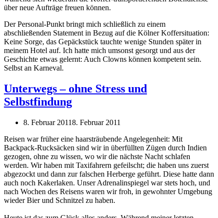
über neue Aufträge freuen können.
Der Personal-Punkt bringt mich schließlich zu einem
abschließenden Statement in Bezug auf die Kölner Koffersituation:
Keine Sorge, das Gepäckstück tauchte wenige Stunden später in
meinem Hotel auf. Ich hatte mich umsonst gesorgt und aus der
Geschichte etwas gelernt: Auch Clowns können kompetent sein.
Selbst an Karneval.
Unterwegs – ohne Stress und
Selbstfindung
8. Februar 2011
8. Februar 2011
Reisen war früher eine haarsträubende Angelegenheit: Mit
Backpack-Rucksäcken sind wir in überfüllten Zügen durch Indien
gezogen, ohne zu wissen, wo wir die nächste Nacht schlafen
werden. Wir haben mit Taxifahrern gefeilscht; die haben uns zuerst
abgezockt und dann zur falschen Herberge geführt. Diese hatte dann
auch noch Kakerlaken. Unser Adrenalinspiegel war stets hoch, und
nach Wochen des Reisens waren wir froh, in gewohnter Umgebung
wieder Bier und Schnitzel zu haben.
Heute ist das zum Glück alles anders. Während meiner letzten