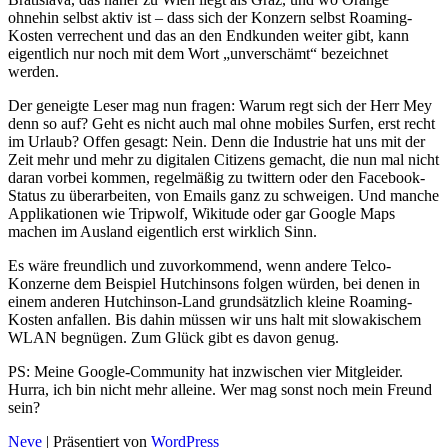
ohnehin selbst aktiv ist – dass sich der Konzern selbst Roaming-
Kosten verrechent und das an den Endkunden weiter gibt, kann
eigentlich nur noch mit dem Wort „unverschämt“ bezeichnet
werden.
Der geneigte Leser mag nun fragen: Warum regt sich der Herr Mey
denn so auf? Geht es nicht auch mal ohne mobiles Surfen, erst recht
im Urlaub? Offen gesagt: Nein. Denn die Industrie hat uns mit der
Zeit mehr und mehr zu digitalen Citizens gemacht, die nun mal nicht
daran vorbei kommen, regelmäßig zu twittern oder den Facebook-
Status zu überarbeiten, von Emails ganz zu schweigen. Und manche
Applikationen wie Tripwolf, Wikitude oder gar Google Maps
machen im Ausland eigentlich erst wirklich Sinn.
Es wäre freundlich und zuvorkommend, wenn andere Telco-
Konzerne dem Beispiel Hutchinsons folgen würden, bei denen in
einem anderen Hutchinson-Land grundsätzlich kleine Roaming-
Kosten anfallen. Bis dahin müssen wir uns halt mit slowakischem
WLAN begnügen. Zum Glück gibt es davon genug.
PS: Meine Google-Community hat inzwischen vier Mitgleider.
Hurra, ich bin nicht mehr alleine. Wer mag sonst noch mein Freund
sein?
Neve
| Präsentiert von
WordPress