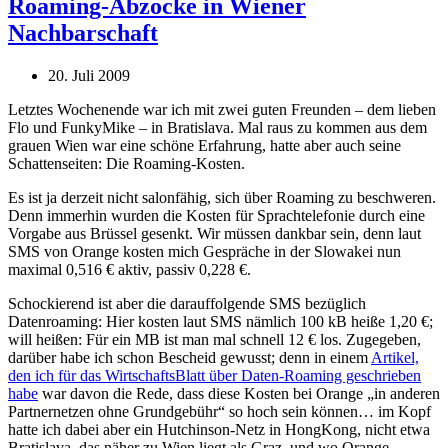
Roaming-Abzocke in Wiener
Nachbarschaft
20. Juli 2009
Letztes Wochenende war ich mit zwei guten Freunden – dem lieben
Flo und FunkyMike – in Bratislava. Mal raus zu kommen aus dem
grauen Wien war eine schöne Erfahrung, hatte aber auch seine
Schattenseiten: Die Roaming-Kosten.
Es ist ja derzeit nicht salonfähig, sich über Roaming zu beschweren.
Denn immerhin wurden die Kosten für Sprachtelefonie durch eine
Vorgabe aus Brüssel gesenkt. Wir müssen dankbar sein, denn laut
SMS von Orange kosten mich Gespräche in der Slowakei nun
maximal 0,516 € aktiv, passiv 0,228 €.
Schockierend ist aber die darauffolgende SMS bezüglich
Datenroaming: Hier kosten laut SMS nämlich 100 kB heiße 1,20 €;
will heißen: Für ein MB ist man mal schnell 12 € los. Zugegeben,
darüber habe ich schon Bescheid gewusst; denn in einem
Artikel,
den ich für das WirtschaftsBlatt über Daten-Roaming geschrieben
habe
war davon die Rede, dass diese Kosten bei Orange „in anderen
Partnernetzen ohne Grundgebühr“ so hoch sein können… im Kopf
hatte ich dabei aber ein Hutchinson-Netz in HongKong, nicht etwa
Bratislava, das näher zu Wien liegt als Graz, und wo Orange