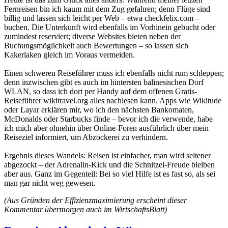
Fernreisen bin ich kaum mit dem Zug gefahren; denn Flüge sind
billig und lassen sich leicht per Web – etwa checkfelix.com –
buchen. Die Unterkunft wird ebenfalls im Vorhinein gebucht oder
zumindest reserviert; diverse Websites bieten neben der
Buchungsmöglichkeit auch Bewertungen – so lassen sich
Kakerlaken gleich im Voraus vermeiden.
Einen schweren Reiseführer muss ich ebenfalls nicht rum schleppen;
denn inzwischen gibt es auch im hintersten balinesischen Dorf
WLAN, so dass ich dort per Handy auf dem offenen Gratis-
Reiseführer wikitravel.org alles nachlesen kann. Apps wie Wikitude
oder Layar erklären mir, wo ich den nächsten Bankomaten,
McDonalds oder Starbucks finde – bevor ich die verwende, habe
ich mich aber ohnehin über Online-Foren ausführlich über mein
Reiseziel informiert, um Abzockerei zu verhindern.
Ergebnis dieses Wandels: Reisen ist einfacher, man wird seltener
abgezockt – der Adrenalin-Kick und die Schnitzel-Freude bleiben
aber aus. Ganz im Gegenteil: Bei so viel Hilfe ist es fast so, als sei
man gar nicht weg gewesen.
(Aus Gründen der Effizienzmaximierung erscheint dieser
Kommentar übermorgen auch im WirtschaftsBlatt)