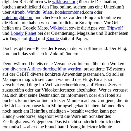
digitalen Reiseführern wie
wikitravel.org
über die Destination,
buchen anschließend den Flug online, suchen uns eine Unterkunft
über
Airbnb
,
Wimdu
,
9flats
,
hotelscombined.com
oder
hoteltonight.com
und checken kurz vor dem Flug auch online ein –
die Bordkarte haben wir dann freilich am Smartphone. Vor Ort
helfen uns Google Maps,
Wikitude
, sowie die Apps von
Tripwolf
und
Lonely Planet
bei der Orientierung. Magazine und Bücher lesen
wir längst auf
iPad
und
Kindle
statt auf Papier.
Doch es gibt eine Phase der Reise, in der wir offline sind: Der Flug.
Und auch das soll sich in Zukunft ändern.
Denn während bereits erste Versuche zu Internet über den Wolken
von diversen Airlines durchgeführt werden
, präsentierte T-Systems
auf der CeBIT diverse konkrete Anwendungsszenarien. So soll es
Managern möglich sein, auch während des Flugs Emails zu
verschicken, Dinge im Web zu recherchieren, auf Firmen-Server
zuzugreifen oder gar Videokonferenzen abzuhalten. Wer es verpasst
hat, sich über seine Destination zu informieren oder ein Hotel zu
buchen, kann dies online in letzter Minute machen. Und jene, die für
die Liebsten zuhause kein Mitbringsel gekauft haben, können dies
noch rasch am Heimflug erledigen – bezahlt werden kann per
Handy-Geldbörse, abgeholt wird die Ware am Schalter des
Zielflughafens. Zugegeben: Das ist nicht sonderlich ehrlich oder
romantisch – aber eine brauchbare Lösung in letzter Minute.