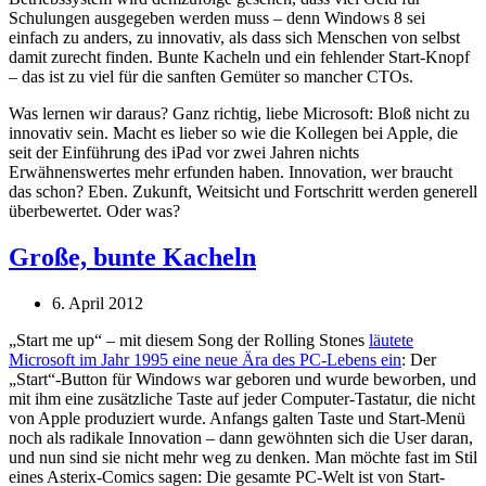
Schulungen ausgegeben werden muss – denn Windows 8 sei
einfach zu anders, zu innovativ, als dass sich Menschen von selbst
damit zurecht finden. Bunte Kacheln und ein fehlender Start-Knopf
– das ist zu viel für die sanften Gemüter so mancher CTOs.
Was lernen wir daraus? Ganz richtig, liebe Microsoft: Bloß nicht zu
innovativ sein. Macht es lieber so wie die Kollegen bei Apple, die
seit der Einführung des iPad vor zwei Jahren nichts
Erwähnenswertes mehr erfunden haben. Innovation, wer braucht
das schon? Eben. Zukunft, Weitsicht und Fortschritt werden generell
überbewertet. Oder was?
Große, bunte Kacheln
6. April 2012
„Start me up“ – mit diesem Song der Rolling Stones
läutete
Microsoft im Jahr 1995 eine neue Ära des PC-Lebens ein
: Der
„Start“-Button für Windows war geboren und wurde beworben, und
mit ihm eine zusätzliche Taste auf jeder Computer-Tastatur, die nicht
von Apple produziert wurde. Anfangs galten Taste und Start-Menü
noch als radikale Innovation – dann gewöhnten sich die User daran,
und nun sind sie nicht mehr weg zu denken. Man möchte fast im Stil
eines Asterix-Comics sagen: Die gesamte PC-Welt ist von Start-