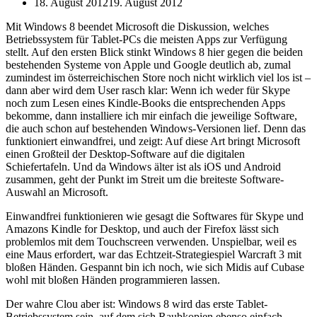
18. August 2012
19. August 2012
Mit Windows 8 beendet Microsoft die Diskussion, welches
Betriebssystem für Tablet-PCs die meisten Apps zur Verfügung
stellt. Auf den ersten Blick stinkt Windows 8 hier gegen die beiden
bestehenden Systeme von Apple und Google deutlich ab, zumal
zumindest im österreichischen Store noch nicht wirklich viel los ist –
dann aber wird dem User rasch klar: Wenn ich weder für Skype
noch zum Lesen eines Kindle-Books die entsprechenden Apps
bekomme, dann installiere ich mir einfach die jeweilige Software,
die auch schon auf bestehenden Windows-Versionen lief. Denn das
funktioniert einwandfrei, und zeigt: Auf diese Art bringt Microsoft
einen Großteil der Desktop-Software auf die digitalen
Schiefertafeln. Und da Windows älter ist als iOS und Android
zusammen, geht der Punkt im Streit um die breiteste Software-
Auswahl an Microsoft.
Einwandfrei funktionieren wie gesagt die Softwares für Skype und
Amazons Kindle for Desktop, und auch der Firefox lässt sich
problemlos mit dem Touchscreen verwenden. Unspielbar, weil es
eine Maus erfordert, war das Echtzeit-Strategiespiel Warcraft 3 mit
bloßen Händen. Gespannt bin ich noch, wie sich Midis auf Cubase
wohl mit bloßen Händen programmieren lassen.
Der wahre Clou aber ist: Windows 8 wird das erste Tablet-
Betriebssystem sein, auf dem sich Raubkopien ebenso einfach