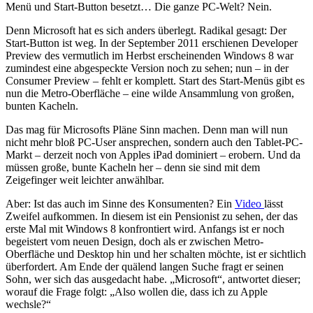
Menü und Start-Button besetzt… Die ganze PC-Welt? Nein.
Denn Microsoft hat es sich anders überlegt. Radikal gesagt: Der
Start-Button ist weg. In der September 2011 erschienen Developer
Preview des vermutlich im Herbst erscheinenden Windows 8 war
zumindest eine abgespeckte Version noch zu sehen; nun – in der
Consumer Preview – fehlt er komplett. Start des Start-Menüs gibt es
nun die Metro-Oberfläche – eine wilde Ansammlung von großen,
bunten Kacheln.
Das mag für Microsofts Pläne Sinn machen. Denn man will nun
nicht mehr bloß PC-User ansprechen, sondern auch den Tablet-PC-
Markt – derzeit noch von Apples iPad dominiert – erobern. Und da
müssen große, bunte Kacheln her – denn sie sind mit dem
Zeigefinger weit leichter anwählbar.
Aber: Ist das auch im Sinne des Konsumenten? Ein
Video
lässt
Zweifel aufkommen. In diesem ist ein Pensionist zu sehen, der das
erste Mal mit Windows 8 konfrontiert wird. Anfangs ist er noch
begeistert vom neuen Design, doch als er zwischen Metro-
Oberfläche und Desktop hin und her schalten möchte, ist er sichtlich
überfordert. Am Ende der quälend langen Suche fragt er seinen
Sohn, wer sich das ausgedacht habe. „Microsoft“, antwortet dieser;
worauf die Frage folgt: „Also wollen die, dass ich zu Apple
wechsle?“