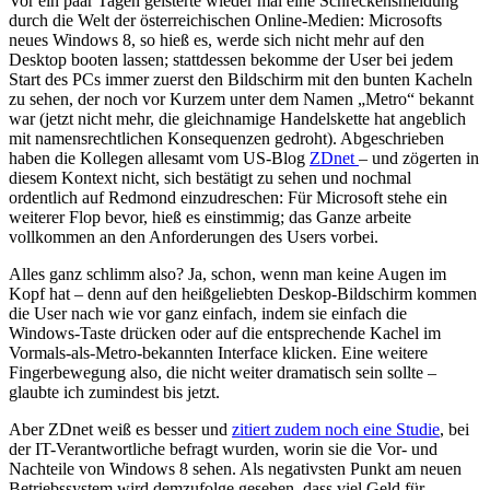
Vor ein paar Tagen geisterte wieder mal eine Schreckensmeldung
durch die Welt der österreichischen Online-Medien: Microsofts
neues Windows 8, so hieß es, werde sich nicht mehr auf den
Desktop booten lassen; stattdessen bekomme der User bei jedem
Start des PCs immer zuerst den Bildschirm mit den bunten Kacheln
zu sehen, der noch vor Kurzem unter dem Namen „Metro“ bekannt
war (jetzt nicht mehr, die gleichnamige Handelskette hat angeblich
mit namensrechtlichen Konsequenzen gedroht). Abgeschrieben
haben die Kollegen allesamt vom US-Blog
ZDnet
– und zögerten in
diesem Kontext nicht, sich bestätigt zu sehen und nochmal
ordentlich auf Redmond einzudreschen: Für Microsoft stehe ein
weiterer Flop bevor, hieß es einstimmig; das Ganze arbeite
vollkommen an den Anforderungen des Users vorbei.
Alles ganz schlimm also? Ja, schon, wenn man keine Augen im
Kopf hat – denn auf den heißgeliebten Deskop-Bildschirm kommen
die User nach wie vor ganz einfach, indem sie einfach die
Windows-Taste drücken oder auf die entsprechende Kachel im
Vormals-als-Metro-bekannten Interface klicken. Eine weitere
Fingerbewegung also, die nicht weiter dramatisch sein sollte –
glaubte ich zumindest bis jetzt.
Aber ZDnet weiß es besser und
zitiert zudem noch eine Studie
, bei
der IT-Verantwortliche befragt wurden, worin sie die Vor- und
Nachteile von Windows 8 sehen. Als negativsten Punkt am neuen
Betriebssystem wird demzufolge gesehen, dass viel Geld für