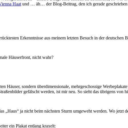
 Vienna Haat
und … äh… der Blog-Beitrag, den ich gerade geschrieben
rrücktesten Erkenntnisse aus meinem letzten Besuch in der deutschen B
male Häuserfront, nicht wahr?
chten Häuser, sondern überdimensionale, mehrgeschossige Werbeplakat
raßenbilder gefälscht werden, ist mir neu. So sieht das übrigens von hi
ll das „Haus“ ja nicht beim nächsten Sturm umgeweht werden. Wo jetzt de
iter ein Plakat entlang kraxelt: