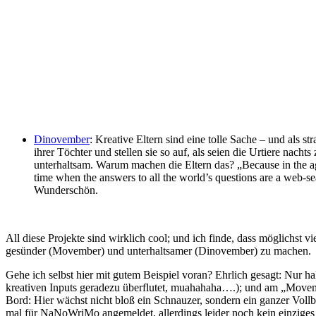
Dinovember
: Kreative Eltern sind eine tolle Sache – und als 
ihrer Töchter und stellen sie so auf, als seien die Urtiere na
unterhaltsam. Warum machen die Eltern das? „Because in the ag
time when the answers to all the world’s questions are a web-sea
Wunderschön.
All diese Projekte sind wirklich cool; und ich finde, dass möglichst
gesünder (Movember) und unterhaltsamer (Dinovember) zu machen.
Gehe ich selbst hier mit gutem Beispiel voran? Ehrlich gesagt: Nur h
kreativen Inputs geradezu überflutet, muahahaha….); und am „Movembe
Bord: Hier wächst nicht bloß ein Schnauzer, sondern ein ganzer Vollb
mal für NaNoWriMo angemeldet, allerdings leider noch kein einziges