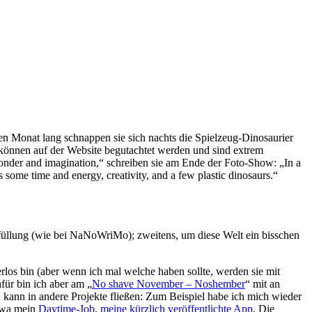
inen Monat lang schnappen sie sich nachts die Spielzeug-Dinosaurier
se können auf der Website begutachtet werden und sind extrem
wonder and imagination,“ schreiben sie am Ende der Foto-Show: „In a
s some time and energy, creativity, and a few plastic dinosaurs.“
erfüllung (wie bei NaNoWriMo); zweitens, um diese Welt ein bisschen
rlos bin (aber wenn ich mal welche haben sollte, werden sie mit
für bin ich aber am „
No shave November – Noshember
“ mit an
, kann in andere Projekte fließen: Zum Beispiel habe ich mich wieder
etwa mein
Daytime-Job
,
meine kürzlich veröffentlichte App
, Die