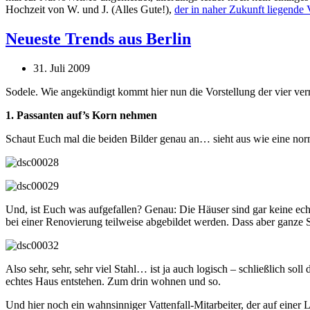
Hochzeit von W. und J. (Alles Gute!),
der in naher Zukunft liegende
Neueste Trends aus Berlin
31. Juli 2009
Sodele. Wie angekündigt kommt hier nun die Vorstellung der vier ver
1. Passanten auf’s Korn nehmen
Schaut Euch mal die beiden Bilder genau an… sieht aus wie eine nor
Und, ist Euch was aufgefallen? Genau: Die Häuser sind gar keine e
bei einer Renovierung teilweise abgebildet werden. Dass aber ganze St
Also sehr, sehr, sehr viel Stahl… ist ja auch logisch – schließlich so
echtes Haus entstehen. Zum drin wohnen und so.
Und hier noch ein wahnsinniger Vattenfall-Mitarbeiter, der auf einer Le