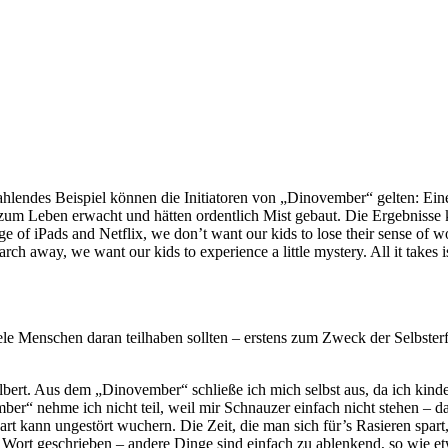
strahlendes Beispiel können die Initiatoren von „Dinovember“ gelten: E
chts zum Leben erwacht und hätten ordentlich Mist gebaut. Die Ergebnis
e of iPads and Netflix, we don’t want our kids to lose their sense of 
rch away, we want our kids to experience a little mystery. All it takes i
 viele Menschen daran teilhaben sollten – erstens zum Zweck der Selbst
albert. Aus dem „Dinovember“ schließe ich mich selbst aus, da ich kinde
r“ nehme ich nicht teil, weil mir Schnauzer einfach nicht stehen – da
art kann ungestört wuchern. Die Zeit, die man sich für’s Rasieren spart
 Wort geschrieben – andere Dinge sind einfach zu ablenkend, so wie 