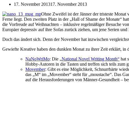
17. November 2013
17. November 2013
Ohne Zweifel ist der Jänner der tristeste Monat 
Ferne liegt. Den zweiten Platz in der „Hall of Shame der Monate“ hat
die Vorfreude auf Weihnachten – inklusive regelmäßiger Besuche von
Europäer depressiv auf ihre Sofas zurück ziehen, um jene Serien und F
Doch das ändert sich. Denn der November hat inzwischen vergleichswe
Gewiefte Kreative haben den dunklen Monat zu ihrer Zeit erklärt, in
NaNoWriMo
: Die „
National Novel Writing Month“
hat s
Hobby-Autoren in die Tasten und treffen sich teils zum
Movember
: Gibt es eine Möglichkeit, Schnurrbärte wied
das „M“ im „Movember“ steht für „moustache“. Das Ganz
auf die Herausforderungen von Männer-Gesundheit – be