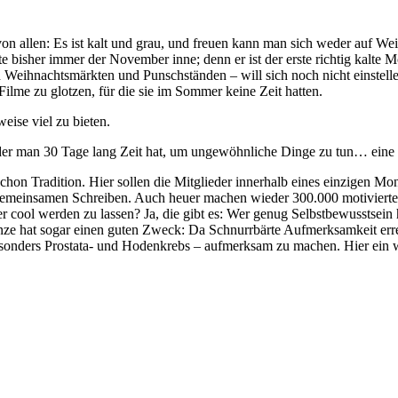
von allen: Es ist kalt und grau, und freuen kann man sich weder auf Wei
te bisher immer der November inne; denn er ist der erste richtig kalt
 Weihnachtsmärkten und Punschständen – will sich noch nicht einstell
ilme zu glotzen, für die sie im Sommer keine Zeit hatten.
ise viel zu bieten.
 der man 30 Tage lang Zeit hat, um ungewöhnliche Dinge zu tun… eine k
chon Tradition. Hier sollen die Mitglieder innerhalb eines einzigen M
 gemeinsamen Schreiben. Auch heuer machen wieder 300.000 motivierte 
er cool werden zu lassen? Ja, die gibt es: Wer genug Selbstbewusstsei
e hat sogar einen guten Zweck: Da Schnurrbärte Aufmerksamkeit erre
sonders Prostata- und Hodenkrebs – aufmerksam zu machen. Hier ein