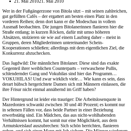
21. Mai 2010
21. Mai 2010
Wer in der Fußgängerzone von Bitola sitzt – mit seinen zahlreichen,
gut gefüllten Cafés – der ergattert am besten einen Platz in den
vorderen Reihen; denn dort kann er die Modeschau in vollem
Ausmaß beobachten. Die jungen Bitolanerinnen flanieren hier die
Straße entlang; in kurzen Röcken, dafür mit umso höheren
Absätzen, stolzieren sie wie auf einem Laufsteg daher – meist in
Gruppen, deren Mitgliederinnen untereinander Schein-
Kooperationen schließen; allerdings mit dem eigentlichen Ziel, die
Konkurrenz abzuchecken.
Das Jagdwild: Die männlichen Bitolaner. Diese sind das exakte
Gegenteil ihrer weiblichen Counterparts – verwaschene Pullis,
schlendernder Gang und Vokuhilas sind hier das Programm…
VOKUHILAS! Und zwar wirklich viele… Wie kann es sein, dass
derart hübsch hergerichtete Damen sich mit Männern einlassen, die
ihre Frisur nicht einmal annähernd im Griff haben?
Der Hintergrund ist leider ein trauriger: Die Arbeitslosenquote in
Mazedonien schwankt zwischen 30 und 40 Prozent; es kommt nur
in seltenen Fällen vor, dass beide Partner in einer Beziehung
erwerbstätig sind. Ein Mädchen, das aus nicht-wohlhabenden
Verhältnissen kommt, hat somit nur eine Möglichkeit, aus dem
Armutskreislauf auszubrechen: Sich schön herrichten, flanieren
gehen, und sich einen Mann mit Job sichern. Die Männer wiederum