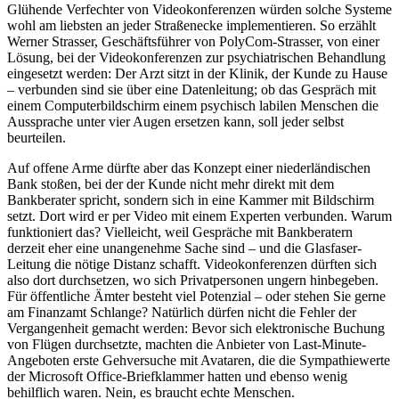
Glühende Verfechter von Videokonferenzen würden solche Systeme
wohl am liebsten an jeder Straßenecke implementieren. So erzählt
Werner Strasser, Geschäftsführer von PolyCom-Strasser, von einer
Lösung, bei der Videokonferenzen zur psychiatrischen Behandlung
eingesetzt werden: Der Arzt sitzt in der Klinik, der Kunde zu Hause
– verbunden sind sie über eine Datenleitung; ob das Gespräch mit
einem Computerbildschirm einem psychisch labilen Menschen die
Aussprache unter vier Augen ersetzen kann, soll jeder selbst
beurteilen.
Auf offene Arme dürfte aber das Konzept einer niederländischen
Bank stoßen, bei der der Kunde nicht mehr direkt mit dem
Bankberater spricht, sondern sich in eine Kammer mit Bildschirm
setzt. Dort wird er per Video mit einem Experten verbunden. Warum
funktioniert das? Vielleicht, weil Gespräche mit Bankberatern
derzeit eher eine unangenehme Sache sind – und die Glasfaser-
Leitung die nötige Distanz schafft. Videokonferenzen dürften sich
also dort durchsetzen, wo sich Privatpersonen ungern hinbegeben.
Für öffentliche Ämter besteht viel Potenzial – oder stehen Sie gerne
am Finanzamt Schlange? Natürlich dürfen nicht die Fehler der
Vergangenheit gemacht werden: Bevor sich elektronische Buchung
von Flügen durchsetzte, machten die Anbieter von Last-Minute-
Angeboten erste Gehversuche mit Avataren, die die Sympathiewerte
der Microsoft Office-Briefklammer hatten und ebenso wenig
behilflich waren. Nein, es braucht echte Menschen.