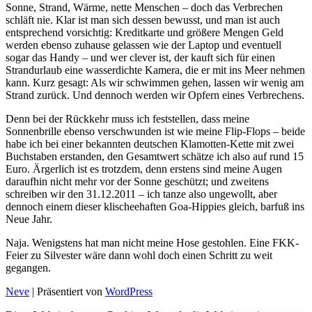
Sonne, Strand, Wärme, nette Menschen – doch das Verbrechen
schläft nie. Klar ist man sich dessen bewusst, und man ist auch
entsprechend vorsichtig: Kreditkarte und größere Mengen Geld
werden ebenso zuhause gelassen wie der Laptop und eventuell
sogar das Handy – und wer clever ist, der kauft sich für einen
Strandurlaub eine wasserdichte Kamera, die er mit ins Meer nehmen
kann. Kurz gesagt: Als wir schwimmen gehen, lassen wir wenig am
Strand zurück. Und dennoch werden wir Opfern eines Verbrechens.
Denn bei der Rückkehr muss ich feststellen, dass meine
Sonnenbrille ebenso verschwunden ist wie meine Flip-Flops – beide
habe ich bei einer bekannten deutschen Klamotten-Kette mit zwei
Buchstaben erstanden, den Gesamtwert schätze ich also auf rund 15
Euro. Ärgerlich ist es trotzdem, denn erstens sind meine Augen
daraufhin nicht mehr vor der Sonne geschützt; und zweitens
schreiben wir den 31.12.2011 – ich tanze also ungewollt, aber
dennoch einem dieser klischeehaften Goa-Hippies gleich, barfuß ins
Neue Jahr.
Naja. Wenigstens hat man nicht meine Hose gestohlen. Eine FKK-
Feier zu Silvester wäre dann wohl doch einen Schritt zu weit
gegangen.
Neve
| Präsentiert von
WordPress