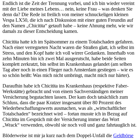
Endlich ist die Zeit der Trennung vorbei, und ich bin wieder vereint
mit der Liebe meines Lebens… nein, keine Frau – was denken Sie
denn da? Die Rede ist freilich von meiner schnuckeligen kleinen
Vespa LX50, die ich nach Diskussion mit einer guten Freundin auf
den Namen „Chicitita“ getauft habe – keine Ahnung mehr, wie wir
damals zu dieser Entscheidung kamen.
Chicitita hatte ich im Spätsommer zu einem Totalschaden gefahren.
Nach einer verregneten Nacht waren die Straßen glatt, ich selbst im
Stress, und den Kopf hatte ich voll wirrer Gedanken. Innerhalb von
zehn Minuten bin ich zwei Mal ausgerutscht, habe beide Seiten
komplett zerkratzt, bin selbst im Krankenhaus gelandet (am selben
Tag aber noch in einen Flieger nach Amsterdam gestiegen – wie es
so schön heißt: Was mich nicht umbringt, macht mich nur härter).
Daraufhin habe ich Chicitita ins Krankenhaus (respektive Faber-
Werkstätte) gebracht und von einem Sachverständigen meiner
Versicherung begutachten lassen. Der kam doch tatsächlich zum
Schluss, dass die paar Kratzer insgesamt über 80 Prozent des
Wiederbeschaffungswerts ausmachen, was als „wirtschaftlicher
Totalschaden“ bezeichnet wird – fortan musste ich in Bezug auf
Chicitita im Gespräch mit der Versicherung immer das Wort
„Wrack“ verwenden, obwohl sie noch voll und ganz fahrtauglich ist.
Blöderweise ist mir ja kurz nach dem Doppel-Unfall die
Geldbörse