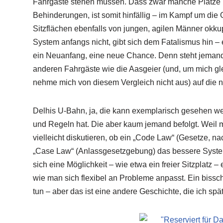
Fahrgäste stehen müssen. Dass zwar manche Plätze r
Behinderungen, ist somit hinfällig – im Kampf um d
Sitzflächen ebenfalls von jungen, agilen Männer okku
System anfangs nicht, gibt sich dem Fatalismus hin – 
ein Neuanfang, eine neue Chance. Denn steht jemand 
anderen Fahrgäste wie die Aasgeier (und, um mich glei
nehme mich von diesem Vergleich nicht aus) auf die n
Delhis U-Bahn, ja, die kann exemplarisch gesehen w
und Regeln hat. Die aber kaum jemand befolgt. Weil ma
vielleicht diskutieren, ob ein „Code Law“ (Gesetze, n
„Case Law“ (Anlassgesetzgebung) das bessere System i
sich eine Möglichkeit – wie etwa ein freier Sitzplatz –
wie man sich flexibel an Probleme anpasst. Ein biss
tun – aber das ist eine andere Geschichte, die ich spä