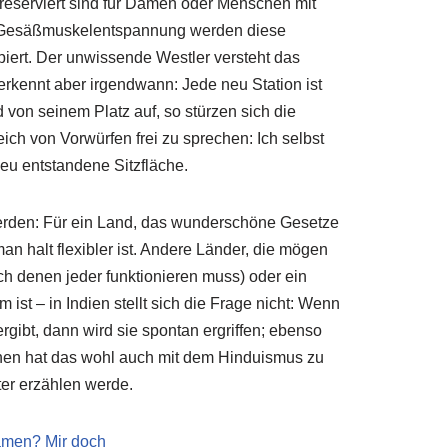
eserviert sind für Damen oder Menschen mit
ie Gesäßmuskelentspannung werden diese
piert. Der unwissende Westler versteht das
erkennt aber irgendwann: Jede neu Station ist
von seinem Platz auf, so stürzen sich die
ch von Vorwürfen frei zu sprechen: Ich selbst
eu entstandene Sitzfläche.
erden: Für ein Land, das wunderschöne Gesetze
n halt flexibler ist. Andere Länder, die mögen
ach denen jeder funktionieren muss) oder ein
st – in Indien stellt sich die Frage nicht: Wenn
 ergibt, dann wird sie spontan ergriffen; ebenso
chen hat das wohl auch mit dem Hinduismus zu
ter erzählen werde.