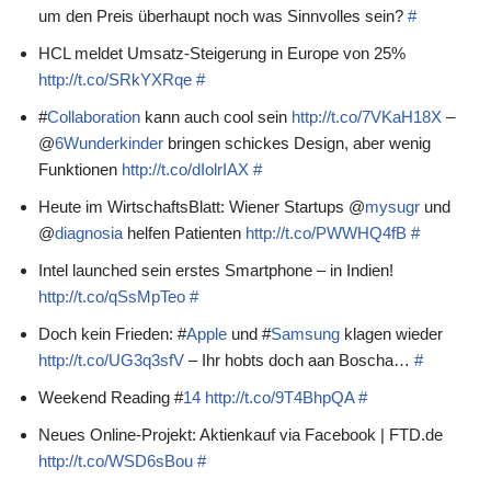
um den Preis überhaupt noch was Sinnvolles sein?
#
HCL meldet Umsatz-Steigerung in Europe von 25%
http://t.co/SRkYXRqe
#
#
Collaboration
kann auch cool sein
http://t.co/7VKaH18X
–
@
6Wunderkinder
bringen schickes Design, aber wenig
Funktionen
http://t.co/dIolrIAX
#
Heute im WirtschaftsBlatt: Wiener Startups @
mysugr
und
@
diagnosia
helfen Patienten
http://t.co/PWWHQ4fB
#
Intel launched sein erstes Smartphone – in Indien!
http://t.co/qSsMpTeo
#
Doch kein Frieden: #
Apple
und #
Samsung
klagen wieder
http://t.co/UG3q3sfV
– Ihr hobts doch aan Boscha…
#
Weekend Reading #
14
http://t.co/9T4BhpQA
#
Neues Online-Projekt: Aktienkauf via Facebook | FTD.de
http://t.co/WSD6sBou
#