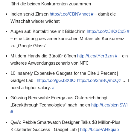
führt die beiden Konkurrenten zusammen
Indien senkt Zinsen
http://t.co/CBNVnnet
#
– damit die
Wirtschaft wieder wächst
Augen auf: Kontaktlinse mit Bildschirm
http://t.co/zJrKzCx5
#
– eine Lösung des amerikanischen Militärs als Konkurrenz
zu „Google Glass“
Mit dem Handy die Bürotür öffnen
http://t.co/tYcrBzrn
#
– ein
weiteres Anwendungsszenario von NFC
10 Insanely Expensive Gadgets for the Elite 1 Percent |
Gadget Lab |
http://t.co/gGJ3XttO
http://t.co/3mBQmcQz
… I
need a higher salary.
#
Güssing Renewable Energy aus Österreich bringt
„Breakthrough Technologies“ nach Indien
http://t.co/bjenlSWi
#
Q&A: Pebble Smartwatch Designer Talks $3 Million-Plus
Kickstarter Success | Gadget Lab |
http://t.co/PAHkqiab