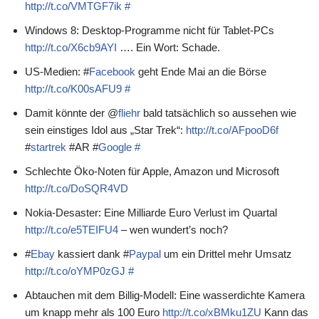
http://t.co/VMTGF7ik
#
Windows 8: Desktop-Programme nicht für Tablet-PCs
http://t.co/X6cb9AYI
…. Ein Wort: Schade.
US-Medien: #
Facebook
geht Ende Mai an die Börse
http://t.co/K00sAFU9
#
Damit könnte der @
fliehr
bald tatsächlich so aussehen wie
sein einstiges Idol aus „Star Trek“:
http://t.co/AFpooD6f
#
startrek
#AR #
Google
#
Schlechte Öko-Noten für Apple, Amazon und Microsoft
http://t.co/DoSQR4VD
Nokia-Desaster: Eine Milliarde Euro Verlust im Quartal
http://t.co/e5TEIFU4
– wen wundert’s noch?
#
Ebay
kassiert dank #
Paypal
um ein Drittel mehr Umsatz
http://t.co/oYMP0zGJ
#
Abtauchen mit dem Billig-Modell: Eine wasserdichte Kamera
um knapp mehr als 100 Euro
http://t.co/xBMku1ZU
Kann das