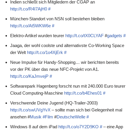
Indien schließt sich Mitgliedern der CGAP an
http://t.co/R4I7AjH0
#
München-Standort von NSN soll bestehen bleiben
http://t.co/At5WKW6e
#
Elektro-Artikel wurden teurer
http://t.co/tX0CLYAF
#
gadgets
#
Jaaga, der wohl coolste und alternativste Co-Working Space
der Welt
http://t.co/1o4XjErk
#
Neue Impulse für Handy-Shopping… wir berichten bereits
vor der PK über das neue NFC-Projekt von A1.
http://t.co/KaJmvejP
#
Softwarepark Hagenberg forscht nun mit 240.000 Euro teurer
Cloud Computing-Maschine
http://t.co/b4Ehes01
#
Verschwende Deine Jugend (HQ-Trailer-2003)
http://t.co/swUVgYvX
– sollte man sich bei Gelegenheit mal
ansehen #
Musik
#Film
#
DeutscheWelle
#
Windows 8 auf dem iPad
http://t.co/o7Y2D9KO
#
– eine App