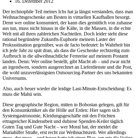
16. Dezember 2012
Der technophile Teil meines Ichs hat ja längst verstanden, dass man
Weihnachtsgeschenke am Besten in virtuellen Kaufhallen besorgt.
Denn wer online konsumiert, der kann dies gemütlich von zuhause
aus tun, muss nicht hinaus in die Kälte, in die Massen, in die echte
Welt mit all ihren zahlreichen Nachteilen. Doch leider steht diese
rational begründete Zukunfts-Euphorie meinem Laster der
Prokrastination gegenüber, was de facto bedeutet: In Wahrheit bin
ich jede Jahr zu spät dran, als dass die Geschenke rechtzeitig zum
Aufbruch in die allweihnachtliche Fernreise auf meinem Postamt
landen. Denn: Wer online bestellt, gibt Macht ab – und zwar nicht
an irgendwen, sondern ausgerechnet an Lieferdienste und die Post,
die wohl unzuverlässigsten Outsourcing-Partner des uns bekannten
Universums.
Also, auch heuer wieder die leidige Last-Minute-Entscheidung: Es
muss die Mahü sein.
Diese geographische Region, mitten in Bobostan gelegen, gilt für
den Konsumkritiker als die Hölle auf Erden: Hier sagen sich
Systemgastronomie, Kleidungsgeschäfte mit den Früchten
ertragreicher Kinderarbeit und dubiose Spenden-Keiler täglich
Guten Tag und Gute Nacht – wer Moral hat, der meidet die
Mariahilfer Straße, erst recht zur Weihnachtszeit. Wer allerdings
muss, der muss – und heuer hatte ich einen Plan, um mir die lästige