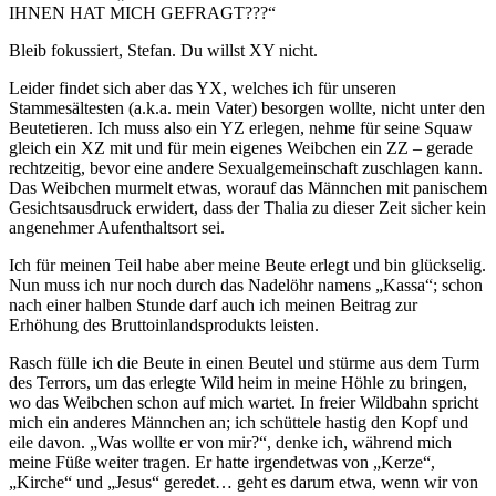
IHNEN HAT MICH GEFRAGT???“
Bleib fokussiert, Stefan. Du willst XY nicht.
Leider findet sich aber das YX, welches ich für unseren
Stammesältesten (a.k.a. mein Vater) besorgen wollte, nicht unter den
Beutetieren. Ich muss also ein YZ erlegen, nehme für seine Squaw
gleich ein XZ mit und für mein eigenes Weibchen ein ZZ – gerade
rechtzeitig, bevor eine andere Sexualgemeinschaft zuschlagen kann.
Das Weibchen murmelt etwas, worauf das Männchen mit panischem
Gesichtsausdruck erwidert, dass der Thalia zu dieser Zeit sicher kein
angenehmer Aufenthaltsort sei.
Ich für meinen Teil habe aber meine Beute erlegt und bin glückselig.
Nun muss ich nur noch durch das Nadelöhr namens „Kassa“; schon
nach einer halben Stunde darf auch ich meinen Beitrag zur
Erhöhung des Bruttoinlandsprodukts leisten.
Rasch fülle ich die Beute in einen Beutel und stürme aus dem Turm
des Terrors, um das erlegte Wild heim in meine Höhle zu bringen,
wo das Weibchen schon auf mich wartet. In freier Wildbahn spricht
mich ein anderes Männchen an; ich schüttele hastig den Kopf und
eile davon. „Was wollte er von mir?“, denke ich, während mich
meine Füße weiter tragen. Er hatte irgendetwas von „Kerze“,
„Kirche“ und „Jesus“ geredet… geht es darum etwa, wenn wir von