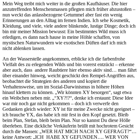
Mein Weg treibt mich weiter in die großen Kaufhäuser. Die hier
anzutreffenden Menschenmassen pflegten mich früher abzustoßen –
nun weckt das anlassbezogene Getummel aber fast ein wenig
Erinnerungen an den Alltag im fernen Indien. Ich sehe Kosmetik,
Kleidung, und viele, viele andere blinkende, lustige Dinge; doch ich
bin mir meiner Mission bewusst: Ein bestimmtes Wild muss ich
erledigen, es dann nach hause in meine Höhle schaffen, von
mystischen Naturwundern wie exotischen Düften darf ich mich
nicht ablenken lassen.
An der Wasserstelle angekommen, erblicke ich die farbenfrohe
Vielfalt des zu erlegenden Wilds und bin vorerst entzückt – erkenne
aber auch, dass andere Raubtiere hier ebenso aktiv sind… man fährt
über einander hinweg, weicht geschickt den Rempel-Angriffen aus,
beobachtet die Strategien des anderen und kopiert die
Verhaltensweise, um im Sozial-Darwinismus in höhere Höhen
hinauf klettern zu können. „Wir könnten XY besorgen“, sagt etwa
ein Weibchen neben mir. „“XY?!?“, denke ich erstaunt: Diese Idee
war mir noch gar nicht gekommen – doch ich verwerfe den
Gedanken gleich wieder: XY ist für meine Zwecke nicht geeignet –
ich brauche YX, das habe ich mir fest in den Kopf gesetzt. Bleib
beim Plan, Stefan, bleib beim Plan. Nur so kannst Du diese Hölle
überleben. Eine dickliche Verkäuferin brüllt mit hochrotem Gesicht
durch die Massen: „WER HAT MICH NACH XY GEFRAGT?“…
keine Antwort: „ICH HABE XY GEFUNDEN…. WER VON