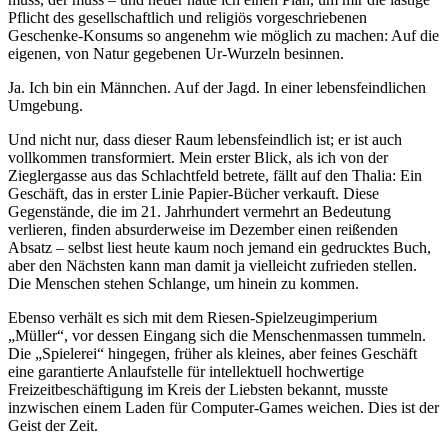
Pflicht des gesellschaftlich und religiös vorgeschriebenen
Geschenke-Konsums so angenehm wie möglich zu machen: Auf die
eigenen, von Natur gegebenen Ur-Wurzeln besinnen.
Ja. Ich bin ein Männchen. Auf der Jagd. In einer lebensfeindlichen
Umgebung.
Und nicht nur, dass dieser Raum lebensfeindlich ist; er ist auch
vollkommen transformiert. Mein erster Blick, als ich von der
Zieglergasse aus das Schlachtfeld betrete, fällt auf den Thalia: Ein
Geschäft, das in erster Linie Papier-Bücher verkauft. Diese
Gegenstände, die im 21. Jahrhundert vermehrt an Bedeutung
verlieren, finden absurderweise im Dezember einen reißenden
Absatz – selbst liest heute kaum noch jemand ein gedrucktes Buch,
aber den Nächsten kann man damit ja vielleicht zufrieden stellen.
Die Menschen stehen Schlange, um hinein zu kommen.
Ebenso verhält es sich mit dem Riesen-Spielzeugimperium
„Müller“, vor dessen Eingang sich die Menschenmassen tummeln.
Die „Spielerei“ hingegen, früher als kleines, aber feines Geschäft
eine garantierte Anlaufstelle für intellektuell hochwertige
Freizeitbeschäftigung im Kreis der Liebsten bekannt, musste
inzwischen einem Laden für Computer-Games weichen. Dies ist der
Geist der Zeit.