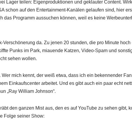
Lager teilen: Eigenproduktionen und geklauter Content. Wirklic
SA schon auf den Entertainment-Kanälen gelaufen sind, hier ers
 sich das Programm aussuchen können, weil es keine Werbeunter
stik-Verschönerung da. Zu jenen 20 stunden, die pro Minute ho
ekiffte Punks im Park, miauende Katzen, Video-Spam und sonsti
cht sehen wollen.
 Wer mich kennt, der weiß etwa, dass ich ein bekennender Fa
em Einkaufscenter arbeitet. Und es gibt auch ein paar echt ne
nun „Ray William Johnson“.
räbt den ganzen Mist aus, den es auf YouTube zu sehen gibt, k
ne Folge seiner Show: