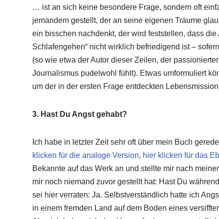
… ist an sich keine besondere Frage, sondern oft einf
jemandem gestellt, der an seine eigenen Träume glaub
ein bisschen nachdenkt, der wird feststellen, dass di
Schlafengehen“ nicht wirklich befriedigend ist – sofer
(so wie etwa der Autor dieser Zeilen, der passionierte
Journalismus pudelwohl fühlt). Etwas umformuliert k
um der in der ersten Frage entdeckten Lebensmissi
3. Hast Du Angst gehabt?
Ich habe in letzter Zeit sehr oft über mein Buch gered
klicken für die analoge Version
,
hier klicken für das E
Bekannte auf das Werk an und stellte mir nach meine
mir noch niemand zuvor gestellt hat: Hast Du währe
sei hier verraten: Ja. Selbstverständlich hatte ich An
in einem fremden Land auf dem Boden eines versiffte