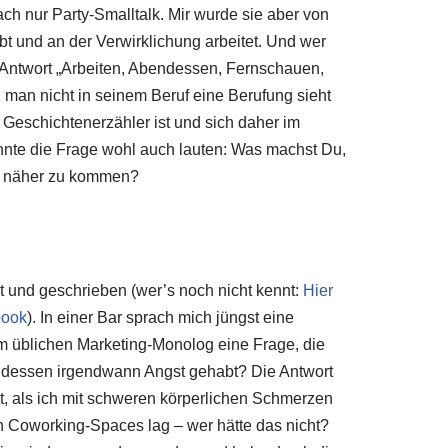
ach nur Party-Smalltalk. Mir wurde sie aber von
t und an der Verwirklichung arbeitet. Und wer
e Antwort „Arbeiten, Abendessen, Fernschauen,
n man nicht in seinem Beruf eine Berufung sieht
r Geschichtenerzähler ist und sich daher im
önnte die Frage wohl auch lauten: Was machst Du,
on näher zu kommen?
et und geschrieben (wer’s noch nicht kennt:
Hier
book
). In einer Bar sprach mich jüngst eine
m üblichen Marketing-Monolog eine Frage, die
nddessen irgendwann Angst gehabt? Die Antwort
gst, als ich mit schweren körperlichen Schmerzen
n Coworking-Spaces lag – wer hätte das nicht?