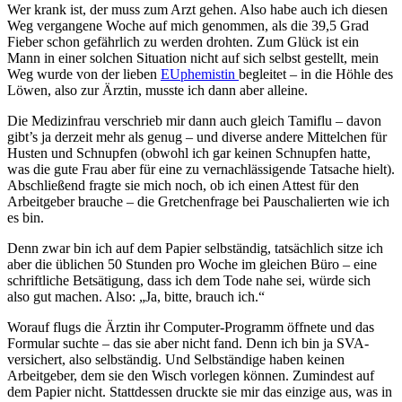
Wer krank ist, der muss zum Arzt gehen. Also habe auch ich diesen
Weg vergangene Woche auf mich genommen, als die 39,5 Grad
Fieber schon gefährlich zu werden drohten. Zum Glück ist ein
Mann in einer solchen Situation nicht auf sich selbst gestellt, mein
Weg wurde von der lieben
EUphemistin
begleitet – in die Höhle des
Löwen, also zur Ärztin, musste ich dann aber alleine.
Die Medizinfrau verschrieb mir dann auch gleich Tamiflu – davon
gibt’s ja derzeit mehr als genug – und diverse andere Mittelchen für
Husten und Schnupfen (obwohl ich gar keinen Schnupfen hatte,
was die gute Frau aber für eine zu vernachlässigende Tatsache hielt).
Abschließend fragte sie mich noch, ob ich einen Attest für den
Arbeitgeber brauche – die Gretchenfrage bei Pauschalierten wie ich
es bin.
Denn zwar bin ich auf dem Papier selbständig, tatsächlich sitze ich
aber die üblichen 50 Stunden pro Woche im gleichen Büro – eine
schriftliche Betsätigung, dass ich dem Tode nahe sei, würde sich
also gut machen. Also: „Ja, bitte, brauch ich.“
Worauf flugs die Ärztin ihr Computer-Programm öffnete und das
Formular suchte – das sie aber nicht fand. Denn ich bin ja SVA-
versichert, also selbständig. Und Selbständige haben keinen
Arbeitgeber, dem sie den Wisch vorlegen können. Zumindest auf
dem Papier nicht. Stattdessen druckte sie mir das einzige aus, was in