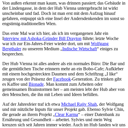
Von außen erkennt man kaum, was drinnen passiert; das Gebäude in
der Lindengasse, in dem der Hub Vienna untergebracht ist wirkt
unscheinbar und fad. Doch ist man erst mit dem Aufzug hinauf
gefahren, entpuppt sich eine Insel der Andersdenkenden im sonst so
engstirnig-traditionellen Wien.
Das erste Mal war ich hier, als ich im vergangenen Jahr ein
I
nterview mit Ashoka-Gründer Bill Drayton
führte; letzte Woche
war ich zur Ein-Jahres-Feier wieder dort, um mit
Wolfgang
Bergthaler
zu unserem Medium „
Indische Wirtschaft
“ einiges zu
besprechen.
Der Hub Vienna ist alles andere als ein normales Büro: Die Bar und
die gemütlichen Tische erinnern mehr an ein Bobo-Cafe; Aufkleber
mit einem hochgestreckten Daumen und dem Schriftzug „I like“
zeugen von der Präsenz der
Facebook
-Generation. Zu trinken gibt
es Kaffee und
Bionade
. Man kommt zum Arbeiten oder
gemeinsamen Brainstormen her – am meisten lebt der Hub aber von
den Menschen, die ihn mit Leben und Ideen befüllen.
Auf der Jahresfeier traf ich etwa
Michael Rajiv Shah
, der Wolfgang
und mir nützliche Inputs für unser Projekt gab. Ebenso Sylvie Chin,
die gerade an ihrem Projekt „
Clear Karma
“ – einer Datenbank zu
Ernährung und Gesundheit – arbeitet. Sylvies und mein Weg
kreuzen sich seit Jahren immer wieder. Auch im Hub fanden wir uns