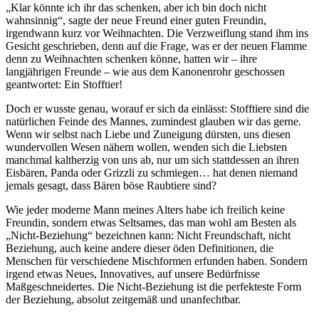
„Klar könnte ich ihr das schenken, aber ich bin doch nicht
wahnsinnig“, sagte der neue Freund einer guten Freundin,
irgendwann kurz vor Weihnachten. Die Verzweiflung stand ihm ins
Gesicht geschrieben, denn auf die Frage, was er der neuen Flamme
denn zu Weihnachten schenken könne, hatten wir – ihre
langjährigen Freunde – wie aus dem Kanonenrohr geschossen
geantwortet: Ein Stofftier!
Doch er wusste genau, worauf er sich da einlässt: Stofftiere sind die
natürlichen Feinde des Mannes, zumindest glauben wir das gerne.
Wenn wir selbst nach Liebe und Zuneigung dürsten, uns diesen
wundervollen Wesen nähern wollen, wenden sich die Liebsten
manchmal kaltherzig von uns ab, nur um sich stattdessen an ihren
Eisbären, Panda oder Grizzli zu schmiegen… hat denen niemand
jemals gesagt, dass Bären böse Raubtiere sind?
Wie jeder moderne Mann meines Alters habe ich freilich keine
Freundin, sondern etwas Seltsames, das man wohl am Besten als
„Nicht-Beziehung“ bezeichnen kann: Nicht Freundschaft, nicht
Beziehung, auch keine andere dieser öden Definitionen, die
Menschen für verschiedene Mischformen erfunden haben. Sondern
irgend etwas Neues, Innovatives, auf unsere Bedürfnisse
Maßgeschneidertes. Die Nicht-Beziehung ist die perfekteste Form
der Beziehung, absolut zeitgemäß und unanfechtbar.