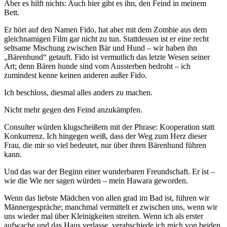
Aber es hilft nichts: Auch hier gibt es ihn, den Feind in meinem
Bett.
Er hört auf den Namen Fido, hat aber mit dem Zombie aus dem
gleichnamigen Film gar nicht zu tun. Stattdessen ist er eine recht
seltsame Mischung zwischen Bär und Hund – wir haben ihn
„Bärenhund“ getauft. Fido ist vermutlich das letzte Wesen seiner
Art; denn Bären hunde sind vom Aussterben bedroht – ich
zumindest kenne keinen anderen außer Fido.
Ich beschloss, diesmal alles anders zu machen.
Nicht mehr gegen den Feind anzukämpfen.
Consulter würden klugscheißern mit der Phrase: Kooperation statt
Konkurrenz. Ich hingegen weiß, dass der Weg zum Herz dieser
Frau, die mir so viel bedeutet, nur über ihren Bärenhund führen
kann.
Und das war der Beginn einer wunderbaren Freundschaft. Er ist –
wie die Wie ner sagen würden – mein Hawara geworden.
Wenn das liebste Mädchen von allen grad im Bad ist, führen wir
Männergespräche; manchmal vermittelt er zwischen uns, wenn wir
uns wieder mal über Kleinigkeiten streiten. Wenn ich als erster
aufwache und das Haus verlasse, verabschiede ich mich von beiden