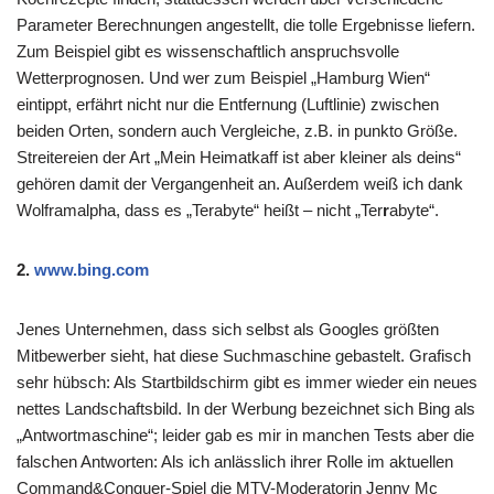
Parameter Berechnungen angestellt, die tolle Ergebnisse liefern.
Zum Beispiel gibt es wissenschaftlich anspruchsvolle
Wetterprognosen. Und wer zum Beispiel „Hamburg Wien“
eintippt, erfährt nicht nur die Entfernung (Luftlinie) zwischen
beiden Orten, sondern auch Vergleiche, z.B. in punkto Größe.
Streitereien der Art „Mein Heimatkaff ist aber kleiner als deins“
gehören damit der Vergangenheit an. Außerdem weiß ich dank
Wolframalpha, dass es „Terabyte“ heißt – nicht „Ter
r
abyte“.
2.
www.bing.com
Jenes Unternehmen, dass sich selbst als Googles größten
Mitbewerber sieht, hat diese Suchmaschine gebastelt. Grafisch
sehr hübsch: Als Startbildschirm gibt es immer wieder ein neues
nettes Landschaftsbild. In der Werbung bezeichnet sich Bing als
„Antwortmaschine“; leider gab es mir in manchen Tests aber die
falschen Antworten: Als ich anlässlich ihrer Rolle im aktuellen
Command&Conquer-Spiel die MTV-Moderatorin Jenny Mc