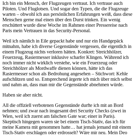
Ich bin ein Mensch, der Flugzeugen vertraut. Ich vertraue auch
Piloten. Und Fluglotsen. Und sogar den Typen, die die Flugzeuge
warten – obwohl ich aus persönlichen Erfahrungen weiß, dass diese
Menschen gerne mal einen über den Durst trinken. Ein wenig
erschüttert wurde diese Woche im Rahmen einer Pressereise nach
Paris mein Vertrauen in das Security-Personal.
Weil ich nämlich in Eile gepackt habe und nur ein Handgepäck
mitnahm, habe ich diverse Gegenstände vergessen, die eigentlich in
einem Flugzeug nichts verloren hätten. Konkret: Streichhölzer,
Feuerzeug, Rasiermesser inklusive scharfer Klingen. Während ich
noch immer nicht wirklich verstehe, wie ein Feuerzeug oder
Streichhölzer als Mordwaffe dienen können, hätte ich das
Rasiermesser schon als Bedrohung angesehen – Stichwort: Kehle
aufschlitzen und so. Entsprechend ärgerte ich mich über mich selbst
und nahm an, dass man mir die Gegenstände abnehmen würde.
Haben sie aber nicht.
All die offiziell verbotenen Gegenstände durfte ich mit an Bord
nehmen; und zwar nach insgesamt drei Security Checks (zwei in
Wien, weil ich zuerst am falschen Gate war; einer in Paris).
Skeptisch hingegen waren sie bei einem Tisch-Stativ, das ich für
meine Kamera mit genommen hatte… hat jemals jemand mit einem
Tisch-Stativ erschlagen oder erdrosselt? Wäre mir neu. Mein Deo