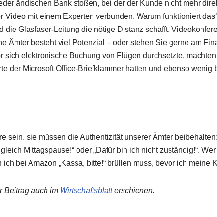
ederländischen Bank stoßen, bei der der Kunde nicht mehr direk
per Video mit einem Experten verbunden. Warum funktioniert das
die Glasfaser-Leitung die nötige Distanz schafft. Videokonfere
he Ämter besteht viel Potenzial – oder stehen Sie gerne am Fin
 sich elektronische Buchung von Flügen durchsetzte, machten 
e der Microsoft Office-Briefklammer hatten und ebenso wenig be
re sein, sie müssen die Authentizität unserer Ämter beibehalte
eich Mittagspause!“ oder „Dafür bin ich nicht zuständig!“. Wer 
ich bei Amazon „Kassa, bitte!“ brüllen muss, bevor ich meine K
r Beitrag auch im
Wirtschaftsblatt
erschienen.