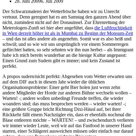
28. Juni 2009
6. Juli 2009
Der Schwarzmalerei der Wetterfrösche haben wir zu Unrecht
vertraut. Denn geregnet hat es am Samstag den ganzen Abend über
nicht, zumindest nicht auf der Donauinsel. Zur Ehrenrettung der
Meterologen-Zunft sei hier aber angeführt, dass
die Luftfeuchtigkeit
in Wien derzeit höher ist als in Mumbai zu Beginn der Monsum-Zeit
– und das ist alles andere als angenehm. Somit war es also heiß und
schwül; und so wie wir uns ursprünglich vor einem Sommerregen
gefürchtet hatten, so sehr sehnten wir ihn nun herbei – als Immigrant
habe ich mich bereits wunderbar an die hiesige Kultur angepasst:
Einen Grund zum Sudern gibt es immer; und kein Zustand ist
perfekt.
A propos sudern/nicht perfekt: Abgesehen vom Wetter erwarten uns
auf dem DIF auch in diesem Jahr wieder die üblichen
Organisationsprobleme: Einer geht Bier holen just wenn zehn
andere Mitglieder der Horde zur anderen Bühne wechseln wollen –
Warten! -; andere wollen unbedingt Freunde treffen, die wieder
woanders sind; das muss besprochen werden – wieder warten! -;
eine größere Gruppe bricht Richtung Dixi-Häusl auf, bei ihrer
Rückkehr fällt einem Nachzügler ein, dass er ebenfalls nochmal die
Blase entleeren möchte – WARTEN! – und zwischendurch verlieren
wir immer wieder Leute, weil wir auf das Fastfood in unserer Hand
starren, einer Schlägerei ausweichen müssen oder einfach nur darauf