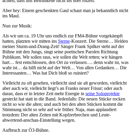
achten, dass uns Betrunkene nicht ins Bier rotzen.
Aber hey: Einem geschenkten Gaul schaut man ja bekanntlich nicht
ins Maul.
Nun zur Musik:
Als wir um ca. 19 Uhr uns endlich zur FM4-Bühne vorgekämpft
hatten, platzten wir mitten ins
Sterne
-Konzert. Die Sterne… Helden
meiner Sturm-und-Drang-Zeit! Sänger Frank Spilker steht auf der
Bühne mit den Jungs, singt seine poetischen Parolen Richtung
Publikum. Wir sollen raus, wir sollen die Welt retten; wir hängen
hart… fest entschlossen, den Ort zu verlassen…. denn wahr ist, was
wahr ist… da hilft nicht auf der Welt… Von allen Gedanken… Die
Interessanten… Was hat Dich bloß so ruiniert?
Vielleicht zu oft gesehen, vielleicht sind sie alt geworden, vielleicht
aber auch wir, vielleicht liegt’s an Franks neuer Frisur; oder auch
daran, dass er in letzter Zeit mehr Energie in
seine Soloprojekte
gesteckt hat statt in die Band. Jedenfalls: Die neuen Stücke rocken
nicht so wie die alten; und auch bei den alten Stücken kommt die
Stimmung nicht so sehr auf wie früher. Naja, man applaudiert
trotzdem: Der alten Zeiten mit Kopfzerbrechen und Leute-
abwertend-anschau-Einstellung wegen.
Aufbruch zur Ö3-Bühne.