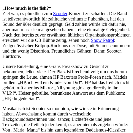
„How much is the fish?“
Ziel war, es pünktlich zum
Scooter
-Konzert zu schaffen. Die Band
ist teilverantwortlich für zahlreiche verhunzte Pubertäten, hat den
Sound der 90er deutlich geprägt. Geld zahlen würde ich dafür nie,
aber man muss sie mal gesehen haben – eine einmalige Gelegenheit.
Nach den bereits zuvor erwähnten üblichen Organisationsproblemen
erreichen wir die Ö3-Bühne zeitig, sehen noch
Snow Patrol
:
Zeitgenössischer Britpop-Rock aus der Dose, mit Schmusenummern
und ein wenig Distortion. Freundliches Gähnen. Dann: Scooter.
Hardcore.
Unsere Einstellung, eine Gratis-Freakshow zu Gesicht zu
bekommen, teilen viele. Der Platz ist brechend voll; um uns herum
springen die Leute, ahmen HP Baxxters Prolo-Posen nach, Mädels
brüllen: „HP, ich will ein Kinder von Dir!“. HP hat das freilich nicht
gehört, ruft aber ins Mikro: „All young girls, go directly to the
V.I.P.!“. Heiser gebrüllte, betrunkene Antwort aus dem Publikum:
„HP, du geile Sau!“.
Musikalisch ist Scooter so monoton, wie wir sie in Erinnerung
haben. Abwechslung kommt durch wechselnde
Backgroundtänzerinnen und -tänzer, Lichteffekte und jene
Textzeilen, die freilich jeder kennt, es aber niemals zugeben würde:
Von „Maria, Maria“ bis hin zum legendären Dadaismus-Klassiker: