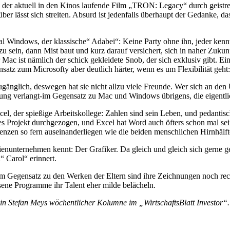
s der aktuell in den Kinos laufende Film „TRON: Legacy“ durch geist
er lässt sich streiten. Absurd ist jedenfalls überhaupt der Gedanke
l Windows, der klassische“ Adabei“: Keine Party ohne ihn, jeder kennt
 zu sein, dann Mist baut und kurz darauf versichert, sich in naher Zuku
ist nämlich der schick gekleidete Snob, der sich exklusiv gibt. Ein b
atz zum Microsofty aber deutlich härter, wenn es um Flexibilität geht
änglich, deswegen hat sie nicht allzu viele Freunde. Wer sich an den U
istung verlangt-im Gegensatz zu Mac und Windows übrigens, die eigentl
xcel, der spießige Arbeitskollege: Zahlen sind sein Leben, und pedanti
rojekt durchgezogen, und Excel hat Word auch öfters schon mal seine Z
enzen so fern auseinanderliegen wie die beiden menschlichen Hirnhälfte
nunternehmen kennt: Der Grafiker. Da gleich und gleich sich gerne ges
 Carol“ erinnert.
 Gegensatz zu den Werken der Eltern sind ihre Zeichnungen noch recht 
ene Programme ihr Talent eher milde belächeln.
in Stefan Meys wöchentlicher Kolumne im „WirtschaftsBlatt Investor“.