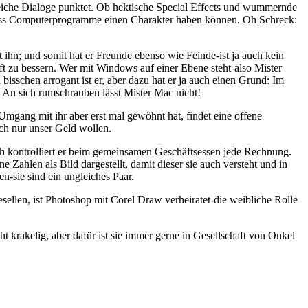
reiche Dialoge punktet. Ob hektische Special Effects und wummernde
, dass Computerprogramme einen Charakter haben können. Oh Schreck:
 ihn; und somit hat er Freunde ebenso wie Feinde-ist ja auch kein
nft zu bessern. Wer mit Windows auf einer Ebene steht-also Mister
isschen arrogant ist er, aber dazu hat er ja auch einen Grund: Im
: An sich rumschrauben lässt Mister Mac nicht!
mgang mit ihr aber erst mal gewöhnt hat, findet eine offene
ich nur unser Geld wollen.
sch kontrolliert er beim gemeinsamen Geschäftsessen jede Rechnung.
ahlen als Bild dargestellt, damit dieser sie auch versteht und in
n-sie sind ein ungleiches Paar.
ellen, ist Photoshop mit Corel Draw verheiratet-die weibliche Rolle
krakelig, aber dafür ist sie immer gerne in Gesellschaft von Onkel