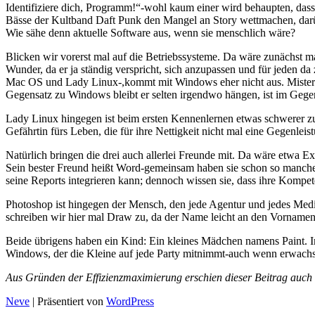
Identifiziere dich, Programm!“-wohl kaum einer wird behaupten, das
Bässe der Kultband Daft Punk den Mangel an Story wettmachen, darüb
Wie sähe denn aktuelle Software aus, wenn sie menschlich wäre?
Blicken wir vorerst mal auf die Betriebssysteme. Da wäre zunächst ma
Wunder, da er ja ständig verspricht, sich anzupassen und für jeden da
Mac OS und Lady Linux-,kommt mit Windows eher nicht aus. Mister Mac 
Gegensatz zu Windows bleibt er selten irgendwo hängen, ist im Gegens
Lady Linux hingegen ist beim ersten Kennenlernen etwas schwerer zug
Gefährtin fürs Leben, die für ihre Nettigkeit nicht mal eine Gegenle
Natürlich bringen die drei auch allerlei Freunde mit. Da wäre etwa E
Sein bester Freund heißt Word-gemeinsam haben sie schon so manches P
seine Reports integrieren kann; dennoch wissen sie, dass ihre Kompet
Photoshop ist hingegen der Mensch, den jede Agentur und jedes Medie
schreiben wir hier mal Draw zu, da der Name leicht an den Vornamen“
Beide übrigens haben ein Kind: Ein kleines Mädchen namens Paint. Im
Windows, der die Kleine auf jede Party mitnimmt-auch wenn erwachs
Aus Gründen der Effizienzmaximierung erschien dieser Beitrag auch 
Neve
| Präsentiert von
WordPress