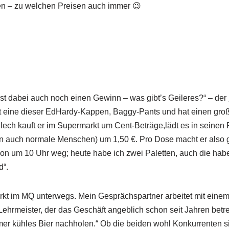
n – zu welchen Preisen auch immer 😉
chst dabei auch noch einen Gewinn – was gibt’s Geileres?“ – der
t eine dieser EdHardy-Kappen, Baggy-Pants und hat einen große
Blech kauft er im Supermarkt um Cent-Beträge,lädt es in seine
n auch normale Menschen) um 1,50 €. Pro Dose macht er also gu
hon um 10 Uhr weg; heute habe ich zwei Paletten, auch die habe ic
d“.
kt im MQ unterwegs. Mein Gesprächspartner arbeitet mit einem
Lehrmeister, der das Geschäft angeblich schon seit Jahren betr
mmer kühles Bier nachholen.“ Ob die beiden wohl Konkurrenten 