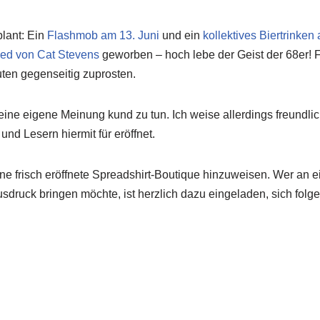
lant: Ein
Flashmob am 13. Juni
und ein
kollektives Biertrinken
ied von Cat Stevens
geworben – hoch lebe der Geist der 68er! 
uten gegenseitig zuprosten.
er meine eigene Meinung kund zu tun. Ich weise allerdings freund
nd Lesern hiermit für eröffnet.
e frisch eröffnete Spreadshirt-Boutique hinzuweisen. Wer an e
usdruck bringen möchte, ist herzlich dazu eingeladen, sich fo