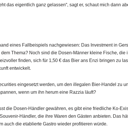
ht das eigentlich ganz gelassen“, sagt er, schaut mich dann ab
nd eines Fallbeispiels nachgewiesen: Das Investment in Gersten
 dem Thema? Noch sind die Dosen-Männer kleine Fische, die ihr
voller finden, sich für 1,50 € das Bier ans Enzi bringen zu lassen
unft entwickelt.
ecurities eingesetzt werden, um den illegalen Bier-Handel zu u
tspannen, wenn um ihn herum eine Razzia läuft?
sst die Dosen-Händler gewähren, es gibt eine friedliche Ko-Ex
ouvenir-Händler, die ihre Waren den Gästen anbieten. Das hät
 auch die etablierte Gastro wieder profitieren würde.