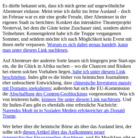
Es dürfte bekannt sein, dass ich mich gerne auf ungewöhnliche
Abenteuer einlasse. Meist reise ich dafür ins ferne Ausland – doch
im Februar war es mir eine große Freude, über Abenteuer in der
eigenen Stadt zu berichten: Konkret das interaktive Theaterprojekt
Nesterval, bei dem die Gäste keine Zuschauer sind, sondern aktive
Teilnehmer. Kennengelernt habe ich die Truppe vergangenen
Sommer, und seitdem möchte ich nach Möglichkeit kein Event mit
ihnen mehr verpassen.
Worum es sich dabei genau handelt, kann
man unter diesem Link nachlesen
.
Auf Abenteuer der anderen Sorte lassen sich hingegen jene Start-ups
ein, die ihr Glück in Afrika suchen – wo die Chancen und Risiken
bei einem solchen Vorhaben liegen,
habe ich unter diesem Link
beschrieben
. Indes gibt es die bisher von heimischen Journalisten
eher unbeachtete Entwicklung, dass
chinesische Investoren massiv
mit Domains spekulieren
; außerdem hat sich die EU-Kommission
die
Abschaffung des Content-Geoblockings
vorgenommen. Was ich
von letzterem halte,
können Sie unter diesem Link nachlesen
. Und
für Indien-Fans gibt es ebenfalls eine erfreuliche Nachricht:
Narendra Modi ist in Sozialen Medien erfolgreicher als Donald
Trump
.
Wer lieber über die heimische Börse als über das Ausland liest, der
sollte sich
diesen Artikel über das Aufkommen neuer
österreichischer Finanzmedien durchlesen
, und für Musikfans gibt es