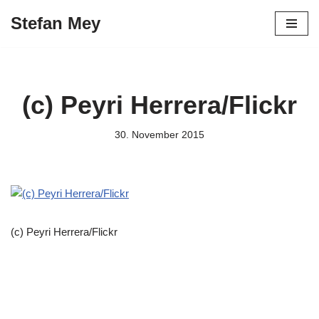
Stefan Mey
Zum
Inhalt
springen
(c) Peyri Herrera/Flickr
30. November 2015
(c) Peyri Herrera/Flickr