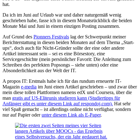
Da ich im Juni auf Urlaub war und daher naturgemäß wenig
geschrieben habe, fasse ich in diesem Monatsrückblick die beiden
Monate Mai und Juni in einem einzigen Posting zusammen.
Auf Grund des
Pionners Festivals
lag der Schwerpunkt meiner
Berichterstattung in diesen beiden Monaten auf dem Thema „Start-
ups“, doch auch für Nicht-Gründer sollte der eine oder andere
Artikel interessant sein – sei es eine Börsestory, eine
Servicegeschichte (mein persönlicher Favorit: Die Anleitung zum
Schreiben des perfekten Popsongs – siehe unten) oder eine
Absonderlichkeit aus der Welt der IT.
A propos IT: Erstmals habe ich für das rundum erneuerte IT-
Magazin
e-media
im Juni einen Artikel geschrieben – und zwar über
mein diese tollen Plattformen namens edX und Coursera, über die
man
gratis auf US-Eliteunis studieren kann (Studiertipps für
Anfänger gibt es unter diesem Link auf respondoj.com).
Hat sehr
viel Spaß gemacht – ist allerdings online nicht verfügbar, sondern
nur auf Papier oder
unter diesem Link als E-Paper
.