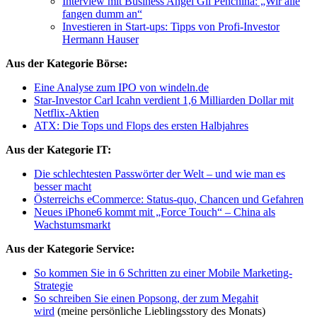
Interview mit Business Angel Gil Penchina: „Wir alle
fangen dumm an“
Investieren in Start-ups: Tipps von Profi-Investor
Hermann Hauser
Aus der Kategorie Börse:
Eine Analyse zum IPO von windeln.de
Star-Investor Carl Icahn verdient 1,6 Milliarden Dollar mit
Netflix-Aktien
ATX: Die Tops und Flops des ersten Halbjahres
Aus der Kategorie IT:
Die schlechtesten Passwörter der Welt – und wie man es
besser macht
Österreichs eCommerce: Status-quo, Chancen und Gefahren
Neues iPhone6 kommt mit „Force Touch“ – China als
Wachstumsmarkt
Aus der Kategorie Service:
So kommen Sie in 6 Schritten zu einer Mobile Marketing-
Strategie
So schreiben Sie einen Popsong, der zum Megahit
wird
(meine persönliche Lieblingsstory des Monats)