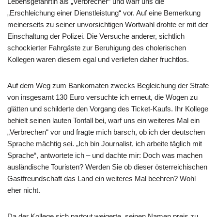
Lebensgefährtin als „Verbrecher“ und warf uns die
„Erschleichung einer Dienstleistung“ vor. Auf eine Bemerkung
meinerseits zu seiner unvorsichtigen Wortwahl drohte er mit der
Einschaltung der Polizei. Die Versuche anderer, sichtlich
schockierter Fahrgäste zur Beruhigung des cholerischen
Kollegen waren diesem egal und verliefen daher fruchtlos.
Auf dem Weg zum Bankomaten zwecks Begleichung der Strafe
von insgesamt 130 Euro versuchte ich erneut, die Wogen zu
glätten und schilderte den Vorgang des Ticket-Kaufs. Ihr Kollege
behielt seinen lauten Tonfall bei, warf uns ein weiteres Mal ein
„Verbrechen“ vor und fragte mich barsch, ob ich der deutschen
Sprache mächtig sei. „Ich bin Journalist, ich arbeite täglich mit
Sprache“, antwortete ich – und dachte mir: Doch was machen
ausländische Touristen? Werden Sie ob dieser österreichischen
Gastfreundschaft das Land ein weiteres Mal beehren? Wohl
eher nicht.
Da der Kollege sich partout weigerte, seinen Namen preis zu