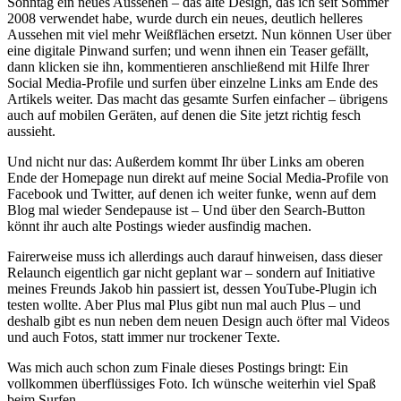
Sonntag ein neues Aussehen – das alte Design, das ich seit Sommer
2008 verwendet habe, wurde durch ein neues, deutlich helleres
Aussehen mit viel mehr Weißflächen ersetzt. Nun können User über
eine digitale Pinwand surfen; und wenn ihnen ein Teaser gefällt,
dann klicken sie ihn, kommentieren anschließend mit Hilfe Ihrer
Social Media-Profile und surfen über einzelne Links am Ende des
Artikels weiter. Das macht das gesamte Surfen einfacher – übrigens
auch auf mobilen Geräten, auf denen die Site jetzt richtig fesch
aussieht.
Und nicht nur das: Außerdem kommt Ihr über Links am oberen
Ende der Homepage nun direkt auf meine Social Media-Profile von
Facebook und Twitter, auf denen ich weiter funke, wenn auf dem
Blog mal wieder Sendepause ist – Und über den Search-Button
könnt ihr auch alte Postings wieder ausfindig machen.
Fairerweise muss ich allerdings auch darauf hinweisen, dass dieser
Relaunch eigentlich gar nicht geplant war – sondern auf Initiative
meines Freunds Jakob hin passiert ist, dessen YouTube-Plugin ich
testen wollte. Aber Plus mal Plus gibt nun mal auch Plus – und
deshalb gibt es nun neben dem neuen Design auch öfter mal Videos
und auch Fotos, statt immer nur trockener Texte.
Was mich auch schon zum Finale dieses Postings bringt: Ein
vollkommen überflüssiges Foto. Ich wünsche weiterhin viel Spaß
beim Surfen.