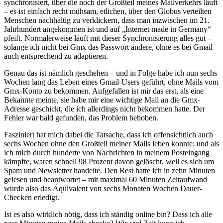
synchronisiert, über die noch der Großteil meines Mailverkehrs läuft
– es ist einfach recht mühsam, etlichen, über den Globus verteilten
Menschen nachhaltig zu verklickern, dass man inzwischen im 21.
Jahrhundert angekommen ist und auf „Internet made in Germany“
pfeift. Normalerweise läuft mit dieser Synchronisierung alles gut –
solange ich nicht bei Gmx das Passwort ändere, ohne es bei Gmail
auch entsprechend zu adaptieren.
Genau das ist nämlich geschehen – und in Folge habe ich nun sechs
Wochen lang das Leben eines Gmail-Users geführt, ohne Mails vom
Gmx-Konto zu bekommen. Aufgefallen ist mir das erst, als eine
Bekannte meinte, sie habe mir eine wichtige Mail an die Gmx-
Adresse geschickt, die ich allerdings nicht bekommen hatte. Der
Fehler war bald gefunden, das Problem behoben.
Fasziniert hat mich dabei die Tatsache, dass ich offensichtlich auch
sechs Wochen ohne den Großteil meiner Mails leben konnte; und als
ich mich durch hunderte von Nachrichten in meinem Posteingang
kämpfte, waren schnell 98 Prozent davon gelöscht, weil es sich um
Spam und Newsletter handelte. Den Rest hatte ich in zehn Minuten
gelesen und beantwortet – mit maximal 60 Minuten Zeitaufwand
wurde also das Äquivalent von sechs
Monaten
Wochen Dauer-
Checken erledigt.
Ist es also wirklich nötig, dass ich ständig online bin? Dass ich alle