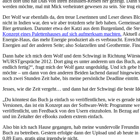
auch dort und hat Dias von ihren Brasilien-Reisen her gezeigt. Dann sag
werden möchte, mal mit Mick verheiratet gewesen zu sein. Sie trug e
Der Wolf war ebenfalls da, den treue Leserinnen und Leser dieses Bl
nicht in Indien war, den wir aber trotzdem sehr lieb haben. Gemeinsa
Bier getrunken. Darunter etwa der Katzi aus dem Burgenland, die St
Konzept eines Palettenhauses auf sich aufmerksam machten.
Aktuell a
Energie-Haus, das mehr Energie produziert als es verbraucht. Erreicht
Energien auf der anderen Seite; also Solarzellen und Geothermie. Find
Dann habe ich mich dem Wolf und dem Schwingi in Richtung Würstels
WURSTgespräche 2012. Dort ging es unter anderem um das Buch, an 
endlich fertig?“, fragt mich der Wolf ganz ungeduldig. Und ich gebe h
möchte – um dann von den anderen Beiden lachend darauf hingewiesen 
noch zwei Stunden Zeit habe, bis meine persönliche Deadline eintritt.
Jesses, wie die Zeit vergeht… und dann hat der Schwingi die beste Id
„Du könntest das Buch ja einfach so veröffentlichen, wie es gerade ist
Versionen, das ist ein Konzept aus der Software-Welt: Programme werd
veröffentlicht, um Feedback von den Usern einzuholen. In Bezug auf 
und im Zeitalter der eBooks zudem extrem einfach.
Also bin ich nach Hause gegangen, hab meine wundervolle Freundin
Buch zu betreiben. Gestern erfolgte dann der Upload und ab heute in
0,89 Euro, gratis ging irgendwie nicht.