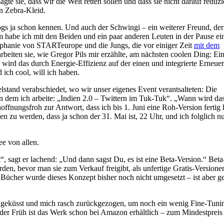
te sie, dass wir die Welt retten sollen und dass sie nicht darauf reduzi
in Zebra-Kleid.
ogs ja schon kennen. Und auch der Schwingi – ein weiterer Freund, de
m habe ich mit den Beiden und ein paar anderen Leuten in der Pause ei
ephanie von STARTeurope und die Jungs, die vor einiger Zeit
mit dem
rbeiten sie, wie Gregor Pils mir erzählte, am nächsten coolen Ding: Ein
 wird das durch Energie-Effizienz auf der einen und integrierte Erneue
 ich cool, will ich haben.
tand verabschiedet, wo wir unser eigenes Event verantsalteten: Die
dem ich arbeite: „Indien 2.0 – Twittern im Tuk-Tuk“. „Wann wird da
offnungsfroh zur Antwort, dass ich bis 1. Juni eine Roh-Version fertig
zu werden, dass ja schon der 31. Mai ist, 22 Uhr, und ich folglich n
ee von allen.
“, sagt er lachend: „Und dann sagst Du, es ist eine Beta-Version.“ Beta
en, bevor man sie zum Verkauf freigibt, als unfertige Gratis-Versione
Bücher wurde dieses Konzept bisher noch nicht umgesetzt – ist aber ge
 geküsst und mich rasch zurückgezogen, um noch ein wenig Fine-Tuni
 der Früh ist das Werk schon bei Amazon erhältlich – zum Mindestpreis