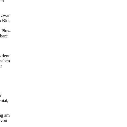
ert
r zwar
n Bio-
 Plus-
rbare
s denn
 haben
ur
-
n
nial,
ng am
 von