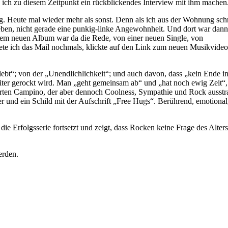
 ich zu diesem Zeitpunkt ein rückblickendes Interview mit ihm machen
. Heute mal wieder mehr als sonst. Denn als ich aus der Wohnung schri
ben, nicht gerade eine punkig-linke Angewohnheit. Und dort war dann
nem neuen Album war da die Rede, von einer neuen Single, von
te ich das Mail nochmals, klickte auf den Link zum neuen Musikvideo
lebt“; von der „Unendlichlichkeit“; und auch davon, dass „kein Ende i
iter gerockt wird. Man „geht gemeinsam ab“ und „hat noch ewig Zeit“,
terten Campino, der aber dennoch Coolness, Sympathie und Rock ausstra
yer und ein Schild mit der Aufschrift „Free Hugs“. Berührend, emotional
ie Erfolgsserie fortsetzt und zeigt, dass Rocken keine Frage des Alters 
erden.