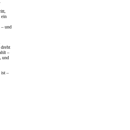
.
tt,
 ein
 – und
n
 dreht
hlt –
, und
ist –