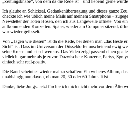
„Zeitungsknabe“, von dem da die Rede ist – und liebend gerne würde
Ich glaube an Schicksal, Gedankenübertragung und dieses ganze Zeug
checkte ich wie üblich meine Mails auf meinem Smatrphone – zugege
Newsletter der Toten Hosen, den ich aus Langeweile öffnete. Von ei
aufkommenden Konzerten. Später, wieder am Computer sitzend, öffne
war wieder gefesselt.
Von „Tagen wie diesen“ ist da die Rede, bei denen man „das Beste er
Sicht“ ist. Dass im Universum der Düsseldorfer anscheinend ewig we
seine Kreise und ist schwerelos. Das Video zeigt passend einen geal
vielleicht gar mehr als je zuvor. Dazwischen: Konzerte, Partys, Spra
einfach sehr real-positiv.
Die Band scheint es wieder mal zu schaffen: Ein weiteres Album, das d
unabhängig nun davon, ob man 20, 30 oder 60 Jahre alt ist.
Danke, liebe Jungs. Jetzt fürchte ich mich nicht mehr vor dem Älterw