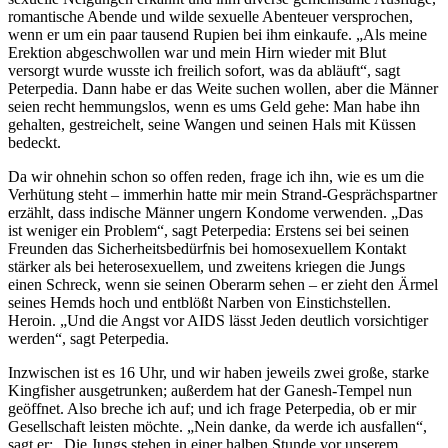
romantische Abende und wilde sexuelle Abenteuer versprochen,
wenn er um ein paar tausend Rupien bei ihm einkaufe. „Als meine
Erektion abgeschwollen war und mein Hirn wieder mit Blut
versorgt wurde wusste ich freilich sofort, was da abläuft“, sagt
Peterpedia. Dann habe er das Weite suchen wollen, aber die Männer
seien recht hemmungslos, wenn es ums Geld gehe: Man habe ihn
gehalten, gestreichelt, seine Wangen und seinen Hals mit Küssen
bedeckt.
Da wir ohnehin schon so offen reden, frage ich ihn, wie es um die
Verhütung steht – immerhin hatte mir mein Strand-Gesprächspartner
erzählt, dass indische Männer ungern Kondome verwenden. „Das
ist weniger ein Problem“, sagt Peterpedia: Erstens sei bei seinen
Freunden das Sicherheitsbedürfnis bei homosexuellem Kontakt
stärker als bei heterosexuellem, und zweitens kriegen die Jungs
einen Schreck, wenn sie seinen Oberarm sehen – er zieht den Ärmel
seines Hemds hoch und entblößt Narben von Einstichstellen.
Heroin. „Und die Angst vor AIDS lässt Jeden deutlich vorsichtiger
werden“, sagt Peterpedia.
Inzwischen ist es 16 Uhr, und wir haben jeweils zwei große, starke
Kingfisher ausgetrunken; außerdem hat der Ganesh-Tempel nun
geöffnet. Also breche ich auf; und ich frage Peterpedia, ob er mir
Gesellschaft leisten möchte. „Nein danke, da werde ich ausfallen“,
sagt er: „Die Jungs stehen in einer halben Stunde vor unserem