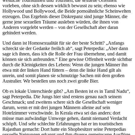
westliche Touristinnen und Touristen, die sexuelle Offenheit
vorleben, ohne sich dessen wirklich bewusst zu sein; ebenso wie
Hollywood und Bollywood, die Beide pornoähnliche Scheinwelten
erzeugen. Das Ergebnis dieser Diskrepanz sind junge Männer, die
gerne jene sexuellen Träume ausleben würden, die ihnen von
Anderen vorgelebt werden – von der Gesellschaft aber daran
gehindert werden.
Und dann ist Homosexualität für sie der beste Schritt? „Anfangs
schreckt sie der Gedanke freilich ab“, sagt Peterpedia: „Aber dann
sage ich ihnen, dass ich die Rolle der Frau übernehme, und damit
können sie sich anfreunden.“ Eine gewisse Offenheit werde sichtbar
durch die Kleinigkeiten des Lebens: Wenn die jungen Männer ihn
etwa mit der linken Hand füttern – denn die linke Hand gilt als
unrein, und somit planen sie schmutzige Sachen mit dem großen
Australier. Wir bestellen uns noch zwei große Bier.
Ob es lokale Unterschiede gibt? „Am Besten ist es in Tamil Nadu“,
sagt Peterpedia. Die Jungs hier sind erstens genau nach seinem
Geschmack; und zweitens schere sich die Gesellschaft weniger
darum, wenn er mit drei jungen Männern alleine auf sein
Hotelzimmer verschwinde. In Kerala etwa sei das anders; dort
müsse man aufwändige Umwege gehen, damit niemand Verdacht
schöpft. Und sehr schlechte Erfahrungen hat er im touristischen
Rajasthan gemacht: Dort hatte ein Shopbesitzer seine Peterpedias
sexuelle Neigungen erkannt und ihm diverse gemeinsame Ausflüge,