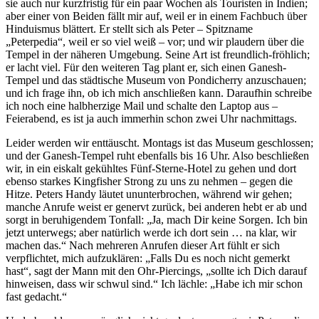
sie auch nur kurzfristig für ein paar Wochen als Touristen in Indien;
aber einer von Beiden fällt mir auf, weil er in einem Fachbuch über
Hinduismus blättert. Er stellt sich als Peter – Spitzname
„Peterpedia“, weil er so viel weiß – vor; und wir plaudern über die
Tempel in der näheren Umgebung. Seine Art ist freundlich-fröhlich;
er lacht viel. Für den weiteren Tag plant er, sich einen Ganesh-
Tempel und das städtische Museum von Pondicherry anzuschauen;
und ich frage ihn, ob ich mich anschließen kann. Daraufhin schreibe
ich noch eine halbherzige Mail und schalte den Laptop aus –
Feierabend, es ist ja auch immerhin schon zwei Uhr nachmittags.
Leider werden wir enttäuscht. Montags ist das Museum geschlossen;
und der Ganesh-Tempel ruht ebenfalls bis 16 Uhr. Also beschließen
wir, in ein eiskalt gekühltes Fünf-Sterne-Hotel zu gehen und dort
ebenso starkes Kingfisher Strong zu uns zu nehmen – gegen die
Hitze. Peters Handy läutet ununterbrochen, während wir gehen;
manche Anrufe weist er genervt zurück, bei anderen hebt er ab und
sorgt in beruhigendem Tonfall: „Ja, mach Dir keine Sorgen. Ich bin
jetzt unterwegs; aber natürlich werde ich dort sein … na klar, wir
machen das.“ Nach mehreren Anrufen dieser Art fühlt er sich
verpflichtet, mich aufzuklären: „Falls Du es noch nicht gemerkt
hast“, sagt der Mann mit den Ohr-Piercings, „sollte ich Dich darauf
hinweisen, dass wir schwul sind.“ Ich lächle: „Habe ich mir schon
fast gedacht.“