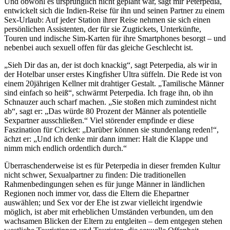
Und obwohl es ursprünglich nicht geplant war, sagt mir Peterpedia,
entwickelt sich die Indien-Reise für ihn und seinen Partner zu einem
Sex-Urlaub: Auf jeder Station ihrer Reise nehmen sie sich einen
persönlichen Assistenten, der für sie Zugtickets, Unterkünfte,
Touren und indische Sim-Karten für ihre Smartphones besorgt – und
nebenbei auch sexuell offen für das gleiche Geschlecht ist.
„Sieh Dir das an, der ist doch knackig“, sagt Peterpedia, als wir in
der Hotelbar unser erstes Kingfisher Ultra süffeln. Die Rede ist von
einem 20jährigen Kellner mit drahtiger Gestalt. „Tamilische Männer
sind einfach so heiß“, schwärmt Peterpedia. Ich frage ihn, ob ihn
Schnauzer auch scharf machen. „Sie stoßen mich zumindest nicht
ab“, sagt er: „Das würde 80 Prozent der Männer als potentielle
Sexpartner ausschließen.“ Viel störender empfinde er diese
Faszination für Cricket: „Darüber können sie stundenlang reden!“,
ächzt er: „Und ich denke mir dann immer: Halt die Klappe und
nimm mich endlich ordentlich durch.“
Überraschenderweise ist es für Peterpedia in dieser fremden Kultur
nicht schwer, Sexualpartner zu finden: Die traditionellen
Rahmenbedingungen sehen es für junge Männer in ländlichen
Regionen noch immer vor, dass die Eltern die Ehepartner
auswählen; und Sex vor der Ehe ist zwar vielleicht irgendwie
möglich, ist aber mit erheblichen Umständen verbunden, um den
wachsamen Blicken der Eltern zu entgleiten – dem entgegen stehen